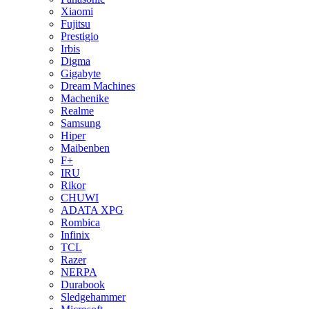
Xiaomi
Fujitsu
Prestigio
Irbis
Digma
Gigabyte
Dream Machines
Machenike
Realme
Samsung
Hiper
Maibenben
F+
IRU
Rikor
CHUWI
ADATA XPG
Rombica
Infinix
TCL
Razer
NERPA
Durabook
Sledgehammer