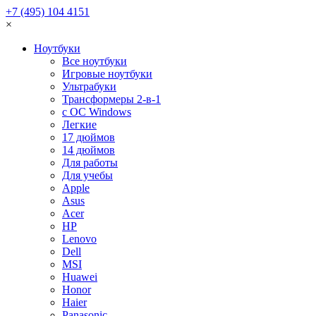
+7 (495) 104 4151
×
Ноутбуки
Все ноутбуки
Игровые ноутбуки
Ультрабуки
Трансформеры 2-в-1
с ОС Windows
Легкие
17 дюймов
14 дюймов
Для работы
Для учебы
Apple
Asus
Acer
HP
Lenovo
Dell
MSI
Huawei
Honor
Haier
Panasonic