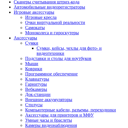
Сканеры считывания штрих-кода
Автомобильные видеорегистраторы
Игровые аксессуары
Игровые кресла
Очки виртуальной реальности
Самокаты
Моноколеса и гироскутеры
Аксессуары
Сумки
Сумки, кейсы, чехлы для фото- и
видеотехники
Подставки и столы для ноутбуков
Мыши
Коврики
Программное обеспечение
Клавиатуры
Гарнитуры
Вебкамеры
Док-станции
Внешние аккумуляторы
Стилусы
Компьютерные кабели, разъемы, переходники
Аксессуары для принтеров и МФУ
Умные часы и браслеты
Камеры видеонаблюдения