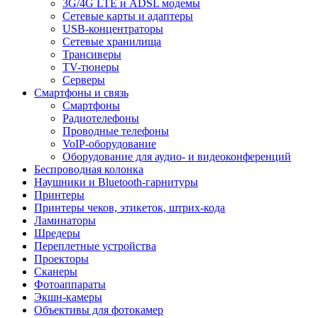
3G/4G LTE и ADSL модемы
Сетевые карты и адаптеры
USB-концентраторы
Сетевые хранилища
Трансиверы
TV-тюнеры
Серверы
Смартфоны и связь
Смартфоны
Радиотелефоны
Проводные телефоны
VoIP-оборудование
Оборудование для аудио- и видеоконференций
Беспроводная колонка
Наушники и Bluetooth-гарнитуры
Принтеры
Принтеры чеков, этикеток, штрих-кода
Ламинаторы
Шредеры
Переплетные устройства
Проекторы
Сканеры
Фотоаппараты
Экшн-камеры
Объективы для фотокамер