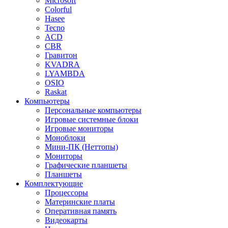
Microsoft
Colorful
Hasee
Tecno
ACD
CBR
Гравитон
KVADRA
LYAMBDA
OSIO
Raskat
Компьютеры
Персональные компьютеры
Игровые системные блоки
Игровые мониторы
Моноблоки
Мини-ПК (Неттопы)
Мониторы
Графические планшеты
Планшеты
Комплектующие
Процессоры
Материнские платы
Оперативная память
Видеокарты