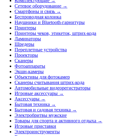
Комплектующие →
Сетевое оборудование →
Смартфоны и связь →
Беспроводная колонка
Наушники и Bluetooth-гарнитуры
Принтеры
Принтеры чеков, этикеток, штрих-кода
Ламинаторы
Шредеры
Переплетные устройства
Проекторы
Сканеры
Фотоаппараты
Экшн-камеры
Объективы для фотокамер
Сканеры считывания штрих-кода
Автомобильные видеорегистраторы
Игровые аксессуары →
Аксессуары →
Бытовая техника →
Бытовая и садовая техника →
Электробритвы мужские
Товары для спорта и активного отдыха →
Игровые приставки
Электроинструменты