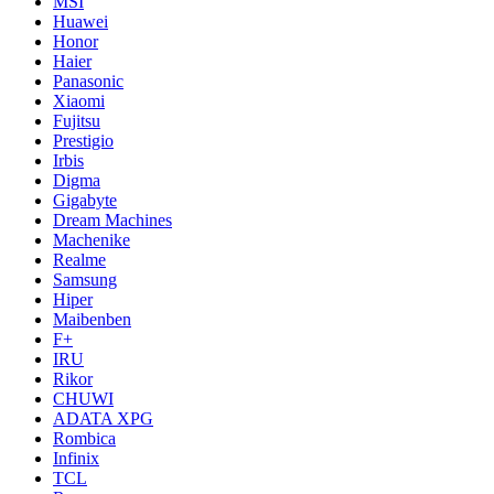
MSI
Huawei
Honor
Haier
Panasonic
Xiaomi
Fujitsu
Prestigio
Irbis
Digma
Gigabyte
Dream Machines
Machenike
Realme
Samsung
Hiper
Maibenben
F+
IRU
Rikor
CHUWI
ADATA XPG
Rombica
Infinix
TCL