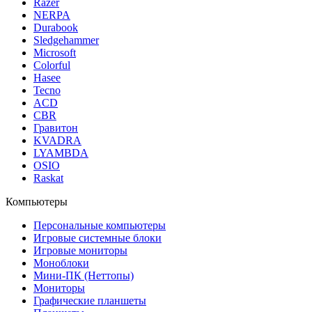
Razer
NERPA
Durabook
Sledgehammer
Microsoft
Colorful
Hasee
Tecno
ACD
CBR
Гравитон
KVADRA
LYAMBDA
OSIO
Raskat
Компьютеры
Персональные компьютеры
Игровые системные блоки
Игровые мониторы
Моноблоки
Мини-ПК (Неттопы)
Мониторы
Графические планшеты