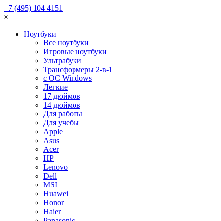
+7 (495) 104 4151
×
Ноутбуки
Все ноутбуки
Игровые ноутбуки
Ультрабуки
Трансформеры 2-в-1
с ОС Windows
Легкие
17 дюймов
14 дюймов
Для работы
Для учебы
Apple
Asus
Acer
HP
Lenovo
Dell
MSI
Huawei
Honor
Haier
Panasonic