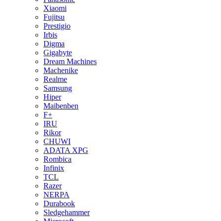
Xiaomi
Fujitsu
Prestigio
Irbis
Digma
Gigabyte
Dream Machines
Machenike
Realme
Samsung
Hiper
Maibenben
F+
IRU
Rikor
CHUWI
ADATA XPG
Rombica
Infinix
TCL
Razer
NERPA
Durabook
Sledgehammer