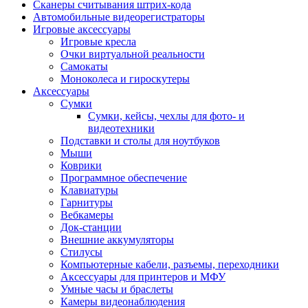
Сканеры считывания штрих-кода
Автомобильные видеорегистраторы
Игровые аксессуары
Игровые кресла
Очки виртуальной реальности
Самокаты
Моноколеса и гироскутеры
Аксессуары
Сумки
Сумки, кейсы, чехлы для фото- и
видеотехники
Подставки и столы для ноутбуков
Мыши
Коврики
Программное обеспечение
Клавиатуры
Гарнитуры
Вебкамеры
Док-станции
Внешние аккумуляторы
Стилусы
Компьютерные кабели, разъемы, переходники
Аксессуары для принтеров и МФУ
Умные часы и браслеты
Камеры видеонаблюдения