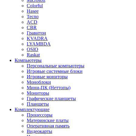
Microsoft
Colorful
Hasee
Tecno
ACD
CBR
Гравитон
KVADRA
LYAMBDA
OSIO
Raskat
Компьютеры
Персональные компьютеры
Игровые системные блоки
Игровые мониторы
Моноблоки
Мини-ПК (Неттопы)
Мониторы
Графические планшеты
Планшеты
Комплектующие
Процессоры
Материнские платы
Оперативная память
Видеокарты