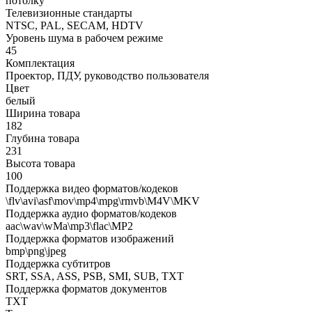
потолку
Телевизионные стандарты
NTSC, PAL, SECAM, HDTV
Уровень шума в рабочем режиме
45
Комплектация
Проектор, ПДУ, руководство пользователя
Цвет
белый
Ширина товара
182
Глубина товара
231
Высота товара
100
Поддержка видео форматов/кодеков
\flv\avi\asf\mov\mp4\mpg\rmvb\M4V\MKV
Поддержка аудио форматов/кодеков
aac\wav\wMa\mp3\flac\MP2
Поддержка форматов изображений
bmp\png\jpeg
Поддержка субтитров
SRT, SSA, ASS, PSB, SMI, SUB, TXT
Поддержка форматов документов
TXT