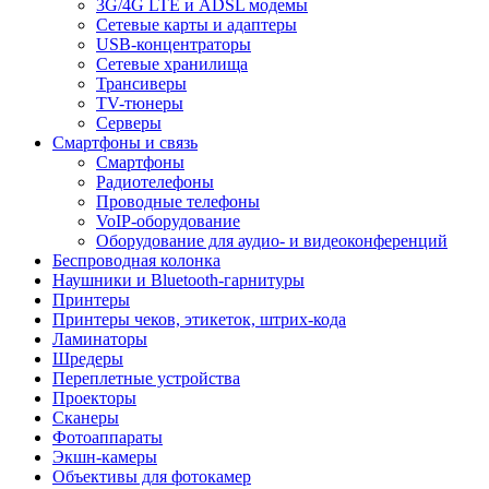
3G/4G LTE и ADSL модемы
Сетевые карты и адаптеры
USB-концентраторы
Сетевые хранилища
Трансиверы
TV-тюнеры
Серверы
Смартфоны и связь
Смартфоны
Радиотелефоны
Проводные телефоны
VoIP-оборудование
Оборудование для аудио- и видеоконференций
Беспроводная колонка
Наушники и Bluetooth-гарнитуры
Принтеры
Принтеры чеков, этикеток, штрих-кода
Ламинаторы
Шредеры
Переплетные устройства
Проекторы
Сканеры
Фотоаппараты
Экшн-камеры
Объективы для фотокамер