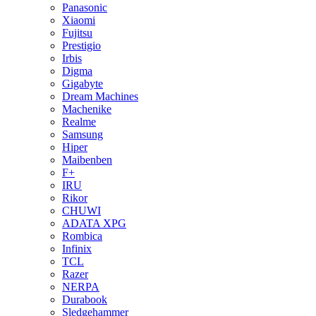
Panasonic
Xiaomi
Fujitsu
Prestigio
Irbis
Digma
Gigabyte
Dream Machines
Machenike
Realme
Samsung
Hiper
Maibenben
F+
IRU
Rikor
CHUWI
ADATA XPG
Rombica
Infinix
TCL
Razer
NERPA
Durabook
Sledgehammer