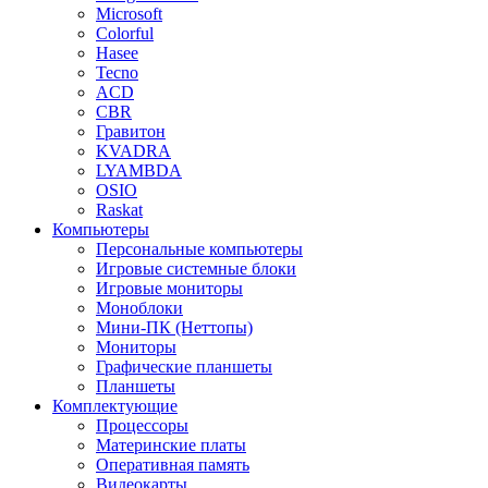
Microsoft
Colorful
Hasee
Tecno
ACD
CBR
Гравитон
KVADRA
LYAMBDA
OSIO
Raskat
Компьютеры
Персональные компьютеры
Игровые системные блоки
Игровые мониторы
Моноблоки
Мини-ПК (Неттопы)
Мониторы
Графические планшеты
Планшеты
Комплектующие
Процессоры
Материнские платы
Оперативная память
Видеокарты