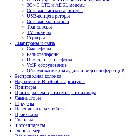
3G/4G LTE и ADSL модемы
Сетевые карты и адаптеры
USB-концентраторы
Сетевые хранилища
Трансиверы
TV-тюнеры
Серверы
Смартфоны и связь
Смартфоны
Радиотелефоны
Проводные телефоны
VoIP-оборудование
Оборудование для аудио- и видеоконференций
Беспроводная колонка
Наушники и Bluetooth-гарнитуры
Принтеры
Принтеры чеков, этикеток, штрих-кода
Ламинаторы
Шредеры
Переплетные устройства
Проекторы
Сканеры
Фотоаппараты
Экшн-камеры