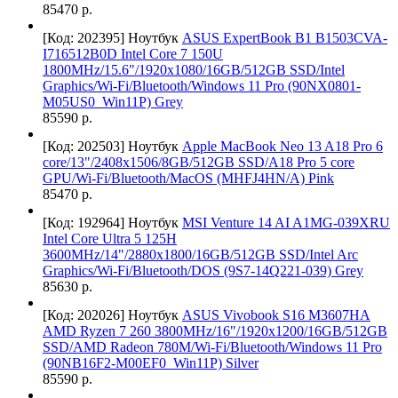
85470 р.
[Код: 202395]
Ноутбук
ASUS ExpertBook B1 B1503CVA-
I716512B0D Intel Core 7 150U
1800MHz/15.6"/1920x1080/16GB/512GB SSD/Intel
Graphics/Wi-Fi/Bluetooth/Windows 11 Pro (90NX0801-
M05US0_Win11P) Grey
85590 р.
[Код: 202503]
Ноутбук
Apple MacBook Neo 13 A18 Pro 6
core/13"/2408x1506/8GB/512GB SSD/A18 Pro 5 core
GPU/Wi-Fi/Bluetooth/MacOS (MHFJ4HN/A) Pink
85470 р.
[Код: 192964]
Ноутбук
MSI Venture 14 AI A1MG-039XRU
Intel Core Ultra 5 125H
3600MHz/14"/2880x1800/16GB/512GB SSD/Intel Arc
Graphics/Wi-Fi/Bluetooth/DOS (9S7-14Q221-039) Grey
85630 р.
[Код: 202026]
Ноутбук
ASUS Vivobook S16 M3607HA
AMD Ryzen 7 260 3800MHz/16"/1920x1200/16GB/512GB
SSD/AMD Radeon 780M/Wi-Fi/Bluetooth/Windows 11 Pro
(90NB16F2-M00EF0_Win11P) Silver
85590 р.