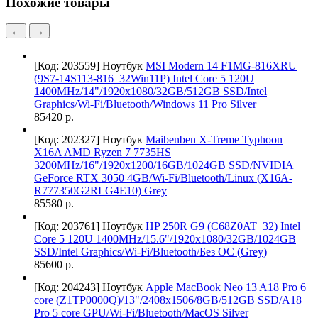
Похожие товары
←
→
[Код: 203559]
Ноутбук
MSI Modern 14 F1MG-816XRU
(9S7-14S113-816_32Win11P) Intel Core 5 120U
1400MHz/14"/1920x1080/32GB/512GB SSD/Intel
Graphics/Wi-Fi/Bluetooth/Windows 11 Pro Silver
85420 р.
[Код: 202327]
Ноутбук
Maibenben X-Treme Typhoon
X16A AMD Ryzen 7 7735HS
3200MHz/16"/1920x1200/16GB/1024GB SSD/NVIDIA
GeForce RTX 3050 4GB/Wi-Fi/Bluetooth/Linux (X16A-
R777350G2RLG4E10) Grey
85580 р.
[Код: 203761]
Ноутбук
HP 250R G9 (C68Z0AT_32) Intel
Core 5 120U 1400MHz/15.6"/1920x1080/32GB/1024GB
SSD/Intel Graphics/Wi-Fi/Bluetooth/Без ОС (Grey)
85600 р.
[Код: 204243]
Ноутбук
Apple MacBook Neo 13 A18 Pro 6
core (Z1TP0000Q)/13"/2408x1506/8GB/512GB SSD/A18
Pro 5 core GPU/Wi-Fi/Bluetooth/MacOS Silver