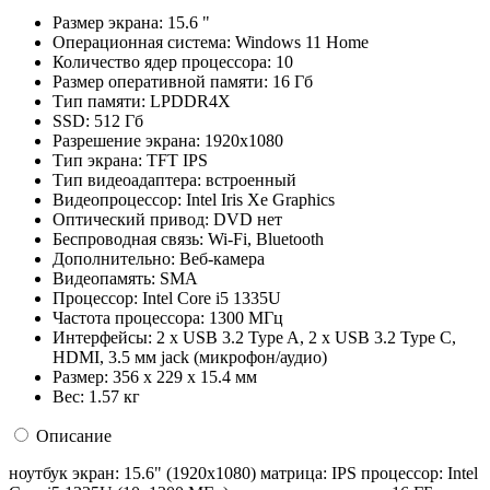
Размер экрана:
15.6 "
Операционная система:
Windows 11 Home
Количество ядер процессора:
10
Размер оперативной памяти:
16 Гб
Тип памяти:
LPDDR4X
SSD:
512 Гб
Разрешение экрана:
1920x1080
Тип экрана:
TFT IPS
Тип видеоадаптера:
встроенный
Видеопроцессор:
Intel Iris Xe Graphics
Оптический привод:
DVD нет
Беспроводная связь:
Wi-Fi, Bluetooth
Дополнительно:
Веб-камера
Видеопамять:
SMA
Процессор:
Intel Core i5 1335U
Частота процессора:
1300 МГц
Интерфейсы:
2 x USB 3.2 Type A, 2 x USB 3.2 Type C,
HDMI, 3.5 мм jack (микрофон/аудио)
Размер:
356 x 229 x 15.4 мм
Вес:
1.57 кг
Описание
ноутбук экран: 15.6" (1920x1080) матрица: IPS процессор: Intel