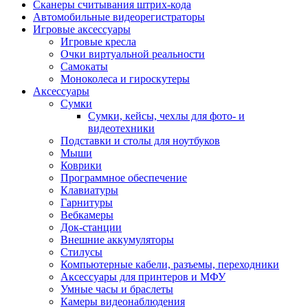
Сканеры считывания штрих-кода
Автомобильные видеорегистраторы
Игровые аксессуары
Игровые кресла
Очки виртуальной реальности
Самокаты
Моноколеса и гироскутеры
Аксессуары
Сумки
Сумки, кейсы, чехлы для фото- и
видеотехники
Подставки и столы для ноутбуков
Мыши
Коврики
Программное обеспечение
Клавиатуры
Гарнитуры
Вебкамеры
Док-станции
Внешние аккумуляторы
Стилусы
Компьютерные кабели, разъемы, переходники
Аксессуары для принтеров и МФУ
Умные часы и браслеты
Камеры видеонаблюдения