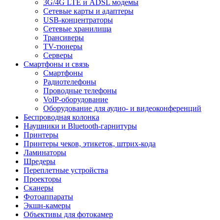
3G/4G LTE и ADSL модемы
Сетевые карты и адаптеры
USB-концентраторы
Сетевые хранилища
Трансиверы
TV-тюнеры
Серверы
Смартфоны и связь
Смартфоны
Радиотелефоны
Проводные телефоны
VoIP-оборудование
Оборудование для аудио- и видеоконференций
Беспроводная колонка
Наушники и Bluetooth-гарнитуры
Принтеры
Принтеры чеков, этикеток, штрих-кода
Ламинаторы
Шредеры
Переплетные устройства
Проекторы
Сканеры
Фотоаппараты
Экшн-камеры
Объективы для фотокамер