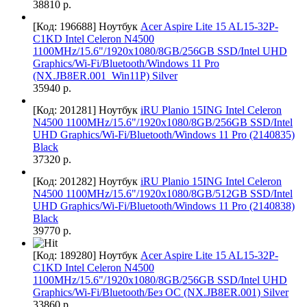
38810 р.
[Код: 196688]
Ноутбук
Acer Aspire Lite 15 AL15-32P-
C1KD Intel Celeron N4500
1100MHz/15.6"/1920x1080/8GB/256GB SSD/Intel UHD
Graphics/Wi-Fi/Bluetooth/Windows 11 Pro
(NX.JB8ER.001_Win11P) Silver
35940 р.
[Код: 201281]
Ноутбук
iRU Planio 15ING Intel Celeron
N4500 1100MHz/15.6"/1920x1080/8GB/256GB SSD/Intel
UHD Graphics/Wi-Fi/Bluetooth/Windows 11 Pro (2140835)
Black
37320 р.
[Код: 201282]
Ноутбук
iRU Planio 15ING Intel Celeron
N4500 1100MHz/15.6"/1920x1080/8GB/512GB SSD/Intel
UHD Graphics/Wi-Fi/Bluetooth/Windows 11 Pro (2140838)
Black
39770 р.
[Код: 189280]
Ноутбук
Acer Aspire Lite 15 AL15-32P-
C1KD Intel Celeron N4500
1100MHz/15.6"/1920x1080/8GB/256GB SSD/Intel UHD
Graphics/Wi-Fi/Bluetooth/Без ОС (NX.JB8ER.001) Silver
33860 р.