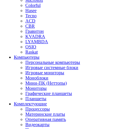
Microsoft
Colorful
Hasee
Tecno
ACD
CBR
Гравитон
KVADRA
LYAMBDA
OSIO
Raskat
Компьютеры
Персональные компьютеры
Игровые системные блоки
Игровые мониторы
Моноблоки
Мини-ПК (Неттопы)
Мониторы
Графические планшеты
Планшеты
Комплектующие
Процессоры
Материнские платы
Оперативная память
Видеокарты