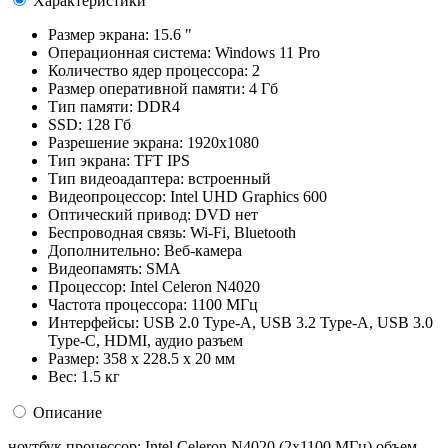
Характеристики
Размер экрана:
15.6 "
Операционная система:
Windows 11 Pro
Количество ядер процессора:
2
Размер оперативной памяти:
4 Гб
Тип памяти:
DDR4
SSD:
128 Гб
Разрешение экрана:
1920x1080
Тип экрана:
TFT IPS
Тип видеоадаптера:
встроенный
Видеопроцессор:
Intel UHD Graphics 600
Оптический привод:
DVD нет
Беспроводная связь:
Wi-Fi, Bluetooth
Дополнительно:
Веб-камера
Видеопамять:
SMA
Процессор:
Intel Celeron N4020
Частота процессора:
1100 МГц
Интерфейсы:
USB 2.0 Type-A, USB 3.2 Type-A, USB 3.0
Type-C, HDMI, аудио разъем
Размер:
358 x 228.5 x 20 мм
Вес:
1.5 кг
Описание
ноутбук процессор: Intel Celeron N4020 (2x1100 МГц) объем