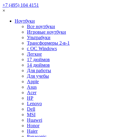
+7 (495) 104 4151
×
Ноутбуки
Все ноутбуки
Игровые ноутбуки
Ультрабуки
Трансформеры 2-в-1
с ОС Windows
Легкие
17 дюймов
14 дюймов
Для работы
Для учебы
Apple
Asus
Acer
HP
Lenovo
Dell
MSI
Huawei
Honor
Haier
Panasonic