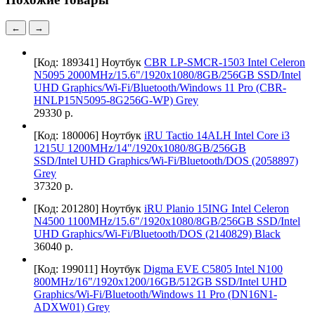
←
→
[Код: 189341]
Ноутбук
CBR LP-SMCR-1503 Intel Celeron
N5095 2000MHz/15.6"/1920x1080/8GB/256GB SSD/Intel
UHD Graphics/Wi-Fi/Bluetooth/Windows 11 Pro (CBR-
HNLP15N5095-8G256G-WP) Grey
29330 р.
[Код: 180006]
Ноутбук
iRU Tactio 14ALH Intel Core i3
1215U 1200MHz/14"/1920x1080/8GB/256GB
SSD/Intel UHD Graphics/Wi-Fi/Bluetooth/DOS (2058897)
Grey
37320 р.
[Код: 201280]
Ноутбук
iRU Planio 15ING Intel Celeron
N4500 1100MHz/15.6"/1920x1080/8GB/256GB SSD/Intel
UHD Graphics/Wi-Fi/Bluetooth/DOS (2140829) Black
36040 р.
[Код: 199011]
Ноутбук
Digma EVE C5805 Intel N100
800MHz/16"/1920х1200/16GB/512GB SSD/Intel UHD
Graphics/Wi-Fi/Bluetooth/Windows 11 Pro (DN16N1-
ADXW01) Grey