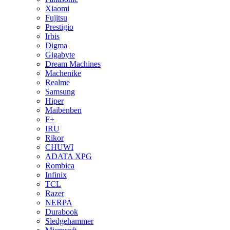
Xiaomi
Fujitsu
Prestigio
Irbis
Digma
Gigabyte
Dream Machines
Machenike
Realme
Samsung
Hiper
Maibenben
F+
IRU
Rikor
CHUWI
ADATA XPG
Rombica
Infinix
TCL
Razer
NERPA
Durabook
Sledgehammer