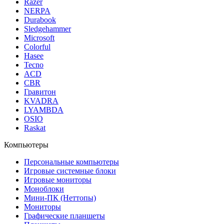
Razer
NERPA
Durabook
Sledgehammer
Microsoft
Colorful
Hasee
Tecno
ACD
CBR
Гравитон
KVADRA
LYAMBDA
OSIO
Raskat
Компьютеры
Персональные компьютеры
Игровые системные блоки
Игровые мониторы
Моноблоки
Мини-ПК (Неттопы)
Мониторы
Графические планшеты