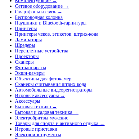
Комплектующие →
Сетевое оборудование →
Смартфоны и связь →
Беспроводная колонка
Наушники и Bluetooth-гарнитуры
Принтеры
Принтеры чеков, этикеток, штрих-кода
Ламинаторы
Шредеры
Переплетные устройства
Проекторы
Сканеры
Фотоаппараты
Экшн-камеры
Объективы для фотокамер
Сканеры считывания штрих-кода
Автомобильные видеорегистраторы
Игровые аксессуары →
Аксессуары →
Бытовая техника →
Бытовая и садовая техника →
Электробритвы мужские
Товары для спорта и активного отдыха →
Игровые приставки
Электроинструменты