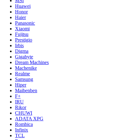
MSI
Huawei
Honor
Haier
Panasonic
Xiaomi
Fujitsu
Prestigio
Irbis
Digma
Gigabyte
Dream Machines
Machenike
Realme
Samsung
Hiper
Maibenben
F+
IRU
Rikor
CHUWI
ADATA XPG
Rombica
Infinix
TCL