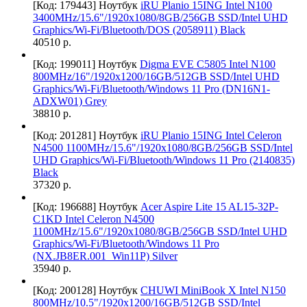
[Код: 179443]
Ноутбук
iRU Planio 15ING Intel N100
3400MHz/15.6"/1920x1080/8GB/256GB SSD/Intel UHD
Graphics/Wi-Fi/Bluetooth/DOS (2058911) Black
40510 р.
[Код: 199011]
Ноутбук
Digma EVE C5805 Intel N100
800MHz/16"/1920х1200/16GB/512GB SSD/Intel UHD
Graphics/Wi-Fi/Bluetooth/Windows 11 Pro (DN16N1-
ADXW01) Grey
38810 р.
[Код: 201281]
Ноутбук
iRU Planio 15ING Intel Celeron
N4500 1100MHz/15.6"/1920x1080/8GB/256GB SSD/Intel
UHD Graphics/Wi-Fi/Bluetooth/Windows 11 Pro (2140835)
Black
37320 р.
[Код: 196688]
Ноутбук
Acer Aspire Lite 15 AL15-32P-
C1KD Intel Celeron N4500
1100MHz/15.6"/1920x1080/8GB/256GB SSD/Intel UHD
Graphics/Wi-Fi/Bluetooth/Windows 11 Pro
(NX.JB8ER.001_Win11P) Silver
35940 р.
[Код: 200128]
Ноутбук
CHUWI MiniBook X Intel N150
800MHz/10.5"/1920x1200/16GB/512GB SSD/Intel