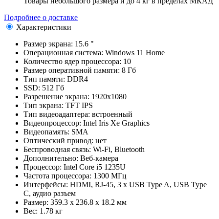
Товары небольшого размера и до 4 кг в пределах МКАД
Подробнее о доставке
Характеристики
Размер экрана:
15.6 "
Операционная система:
Windows 11 Home
Количество ядер процессора:
10
Размер оперативной памяти:
8 Гб
Тип памяти:
DDR4
SSD:
512 Гб
Разрешение экрана:
1920x1080
Тип экрана:
TFT IPS
Тип видеоадаптера:
встроенный
Видеопроцессор:
Intel Iris Xe Graphics
Видеопамять:
SMA
Оптический привод:
нет
Беспроводная связь:
Wi-Fi, Bluetooth
Дополнительно:
Веб-камера
Процессор:
Intel Core i5 1235U
Частота процессора:
1300 МГц
Интерфейсы:
HDMI, RJ-45, 3 x USB Type A, USB Type
C, аудио разъем
Размер:
359.3 x 236.8 x 18.2 мм
Вес:
1.78 кг