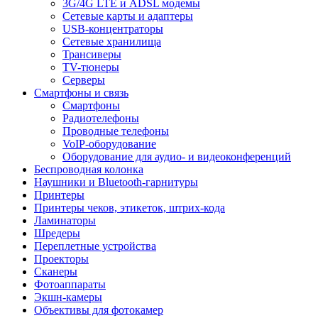
3G/4G LTE и ADSL модемы
Сетевые карты и адаптеры
USB-концентраторы
Сетевые хранилища
Трансиверы
TV-тюнеры
Серверы
Смартфоны и связь
Смартфоны
Радиотелефоны
Проводные телефоны
VoIP-оборудование
Оборудование для аудио- и видеоконференций
Беспроводная колонка
Наушники и Bluetooth-гарнитуры
Принтеры
Принтеры чеков, этикеток, штрих-кода
Ламинаторы
Шредеры
Переплетные устройства
Проекторы
Сканеры
Фотоаппараты
Экшн-камеры
Объективы для фотокамер