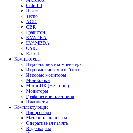
Microsoft
Colorful
Hasee
Tecno
ACD
CBR
Гравитон
KVADRA
LYAMBDA
OSIO
Raskat
Компьютеры
Персональные компьютеры
Игровые системные блоки
Игровые мониторы
Моноблоки
Мини-ПК (Неттопы)
Мониторы
Графические планшеты
Планшеты
Комплектующие
Процессоры
Материнские платы
Оперативная память
Видеокарты