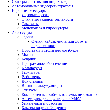
Сканеры считывания штрих-кода
Автомобильные видеорегистраторы
Игровые аксессуары
Игровые кресла
Очки виртуальной реальности
Самокаты
Моноколеса и гироскутеры
Аксессуары
Сумки
Сумки, кейсы, чехлы для фото- и
видеотехники
Подставки и столы для ноутбуков
Мыши
Коврики
Программное обеспечение
Клавиатуры
Гарнитуры
Вебкамеры
Док-станции
Внешние аккумуляторы
Стилусы
Компьютерные кабели, разъемы, переходники
Аксессуары для принтеров и МФУ
Умные часы и браслеты
Камеры видеонаблюдения