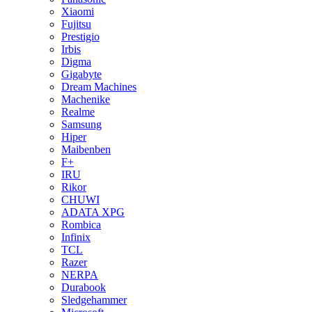
Xiaomi
Fujitsu
Prestigio
Irbis
Digma
Gigabyte
Dream Machines
Machenike
Realme
Samsung
Hiper
Maibenben
F+
IRU
Rikor
CHUWI
ADATA XPG
Rombica
Infinix
TCL
Razer
NERPA
Durabook
Sledgehammer