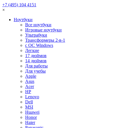
+7 (495) 104 4151
×
Ноутбуки
Все ноутбуки
Игровые ноутбуки
Ультрабуки
Трансформеры 2-в-1
с ОС Windows
Легкие
17 дюймов
14 дюймов
Для работы
Для учебы
Apple
Asus
Acer
HP
Lenovo
Dell
MSI
Huawei
Honor
Haier
Panasonic