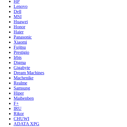
HP
Lenovo
Dell
MSI
Huawei
Honor
Haier
Panasonic
Xiaomi
Fujitsu
Prestigio
Irbis
Digma
Gigabyte
Dream Machines
Machenike
Realme
Samsung
Hiper
Maibenben
F+
IRU
Rikor
CHUWI
ADATA XPG