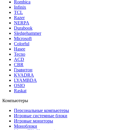
Rombica
Infinix
TCL
Razer
NERPA
Durabook
Sledgehammer
Microsoft
Colorful
Hasee
Tecno
ACD
CBR
Гравитон
KVADRA
LYAMBDA
OSIO
Raskat
Компьютеры
Персональные компьютеры
Игровые системные блоки
Игровые мониторы
Моноблоки