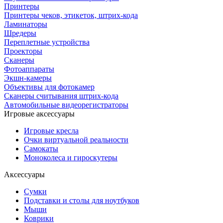
Принтеры
Принтеры чеков, этикеток, штрих-кода
Ламинаторы
Шредеры
Переплетные устройства
Проекторы
Сканеры
Фотоаппараты
Экшн-камеры
Объективы для фотокамер
Сканеры считывания штрих-кода
Автомобильные видеорегистраторы
Игровые аксессуары
Игровые кресла
Очки виртуальной реальности
Самокаты
Моноколеса и гироскутеры
Аксессуары
Сумки
Подставки и столы для ноутбуков
Мыши
Коврики