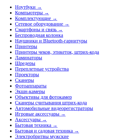
Ноутбуки →
Компьютеры →
Комплектующие →
Сетевое оборудование →
Смартфоны и связь →
Беспроводная колонка
Наушники и Bluetooth-гарнитуры
Принтеры
Принтеры чеков, этикеток, штрих-кода
Ламинаторы
Шредеры
Переплетные устройства
Проекторы
Сканеры
Фотоаппараты
Экшн-камеры
Объективы для фотокамер
Сканеры считывания штрих-кода
Автомобильные видеорегистраторы
Игровые аксессуары →
Аксессуары →
Бытовая техника →
Бытовая и садовая техника →
Электробритвы мужские