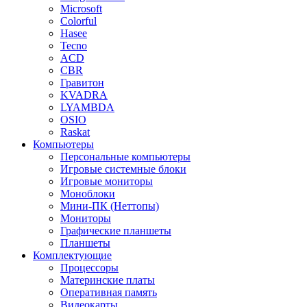
Microsoft
Colorful
Hasee
Tecno
ACD
CBR
Гравитон
KVADRA
LYAMBDA
OSIO
Raskat
Компьютеры
Персональные компьютеры
Игровые системные блоки
Игровые мониторы
Моноблоки
Мини-ПК (Неттопы)
Мониторы
Графические планшеты
Планшеты
Комплектующие
Процессоры
Материнские платы
Оперативная память
Видеокарты