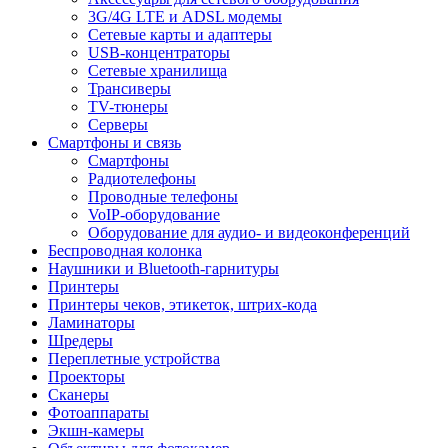
3G/4G LTE и ADSL модемы
Сетевые карты и адаптеры
USB-концентраторы
Сетевые хранилища
Трансиверы
TV-тюнеры
Серверы
Смартфоны и связь
Смартфоны
Радиотелефоны
Проводные телефоны
VoIP-оборудование
Оборудование для аудио- и видеоконференций
Беспроводная колонка
Наушники и Bluetooth-гарнитуры
Принтеры
Принтеры чеков, этикеток, штрих-кода
Ламинаторы
Шредеры
Переплетные устройства
Проекторы
Сканеры
Фотоаппараты
Экшн-камеры