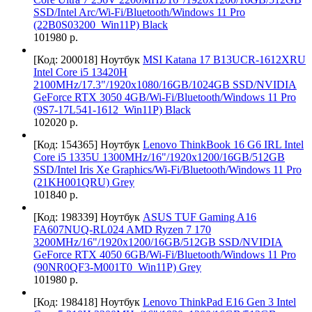
SSD/Intel Arc/Wi-Fi/Bluetooth/Windows 11 Pro
(22B0S03200_Win11P) Black
101980 р.
[Код: 200018]
Ноутбук
MSI Katana 17 B13UCR-1612XRU
Intel Core i5 13420H
2100MHz/17.3"/1920x1080/16GB/1024GB SSD/NVIDIA
GeForce RTX 3050 4GB/Wi-Fi/Bluetooth/Windows 11 Pro
(9S7-17L541-1612_Win11P) Black
102020 р.
[Код: 154365]
Ноутбук
Lenovo ThinkBook 16 G6 IRL Intel
Core i5 1335U 1300MHz/16"/1920x1200/16GB/512GB
SSD/Intel Iris Xe Graphics/Wi-Fi/Bluetooth/Windows 11 Pro
(21KH001QRU) Grey
101840 р.
[Код: 198339]
Ноутбук
ASUS TUF Gaming A16
FA607NUQ-RL024 AMD Ryzen 7 170
3200MHz/16"/1920x1200/16GB/512GB SSD/NVIDIA
GeForce RTX 4050 6GB/Wi-Fi/Bluetooth/Windows 11 Pro
(90NR0QF3-M001T0_Win11P) Grey
101980 р.
[Код: 198418]
Ноутбук
Lenovo ThinkPad E16 Gen 3 Intel