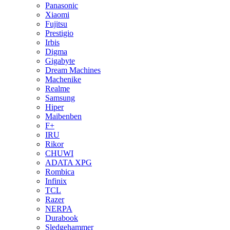
Panasonic
Xiaomi
Fujitsu
Prestigio
Irbis
Digma
Gigabyte
Dream Machines
Machenike
Realme
Samsung
Hiper
Maibenben
F+
IRU
Rikor
CHUWI
ADATA XPG
Rombica
Infinix
TCL
Razer
NERPA
Durabook
Sledgehammer