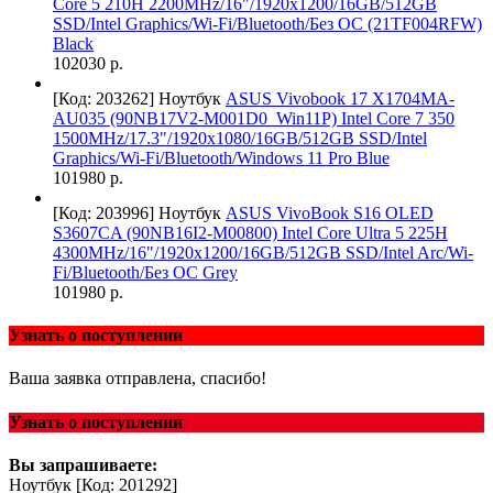
Core 5 210H 2200MHz/16"/1920x1200/16GB/512GB
SSD/Intel Graphics/Wi-Fi/Bluetooth/Без ОС (21TF004RFW)
Black
102030 р.
[Код: 203262]
Ноутбук
ASUS Vivobook 17 X1704MA-
AU035 (90NB17V2-M001D0_Win11P) Intel Core 7 350
1500MHz/17.3"/1920x1080/16GB/512GB SSD/Intel
Graphics/Wi-Fi/Bluetooth/Windows 11 Pro Blue
101980 р.
[Код: 203996]
Ноутбук
ASUS VivoBook S16 OLED
S3607CA (90NB16I2-M00800) Intel Core Ultra 5 225H
4300MHz/16"/1920x1200/16GB/512GB SSD/Intel Arc/Wi-
Fi/Bluetooth/Без ОС Grey
101980 р.
Узнать о поступлении
Ваша заявка отправлена, спасибо!
Узнать о поступлении
Вы запрашиваете:
Ноутбук
[Код: 201292]