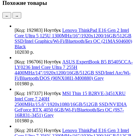
Похожие товары
←
→
[Код: 192983]
Ноутбук
Lenovo ThinkPad E16 Gen 2 Intel
Core Ultra 5 125U 1300MHz/16"/1920x1200/16GB/512GB
SSD/Intel Graphics/Wi-Fi/Bluetooth/Без ОС (21MAS04600)
Black
102030 р.
[Код: 196706]
Ноутбук
ASUS ExpertBook B5 B5405CCA-
LY0236 Intel Core Ultra 7 255H
4400MHz/14"/1920x1200/16GB/512GB SSD/Intel Arc/Wi-
Fi/Bluetooth/DOS (90NX08I1-M00880) Grey
101980 р.
[Код: 197337]
Ноутбук
MSI Thin 15 B2RVE-3451XRU
Intel Core 7 240H
2500MHz/15.6"/1920x1080/16GB/512GB SSD/NVIDIA
GeForce RTX 4050 6GB/Wi-Fi/Bluetooth/Без ОС (9S7-
16R831-3451) Grey
101980 р.
[Код: 201455]
Ноутбук
Lenovo ThinkPad E16 Gen 3 Intel
Core Ultra 7 256V 2200MHz/16"/1920x1200/16GB/512GB