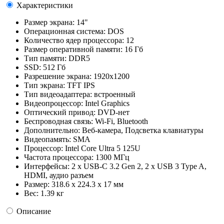
Характеристики
Размер экрана:
14"
Операционная система:
DOS
Количество ядер процессора:
12
Размер оперативной памяти:
16 Гб
Тип памяти:
DDR5
SSD:
512 Гб
Разрешение экрана:
1920x1200
Тип экрана:
TFT IPS
Тип видеоадаптера:
встроенный
Видеопроцессор:
Intel Graphics
Оптический привод:
DVD-нет
Беспроводная связь:
Wi-Fi, Bluetooth
Дополнительно:
Веб-камера, Подсветка клавиатуры
Видеопамять:
SMA
Процессор:
Intel Core Ultra 5 125U
Частота процессора:
1300 МГц
Интерфейсы:
2 x USB-C 3.2 Gen 2, 2 х USB 3 Type A,
HDMI, аудио разъем
Размер:
318.6 x 224.3 x 17 мм
Вес:
1.39 кг
Описание