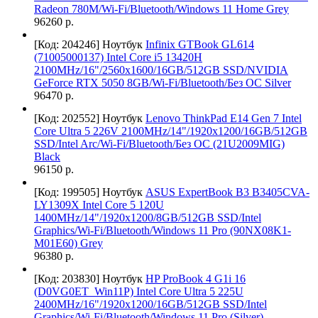
Radeon 780M/Wi-Fi/Bluetooth/Windows 11 Home Grey
96260 р.
[Код: 204246]
Ноутбук
Infinix GTBook GL614
(71005000137) Intel Core i5 13420H
2100MHz/16"/2560x1600/16GB/512GB SSD/NVIDIA
GeForce RTX 5050 8GB/Wi-Fi/Bluetooth/Без ОС Silver
96470 р.
[Код: 202552]
Ноутбук
Lenovo ThinkPad E14 Gen 7 Intel
Core Ultra 5 226V 2100MHz/14"/1920x1200/16GB/512GB
SSD/Intel Arc/Wi-Fi/Bluetooth/Без ОС (21U2009MIG)
Black
96150 р.
[Код: 199505]
Ноутбук
ASUS ExpertBook B3 B3405CVA-
LY1309X Intel Core 5 120U
1400MHz/14"/1920x1200/8GB/512GB SSD/Intel
Graphics/Wi-Fi/Bluetooth/Windows 11 Pro (90NX08K1-
M01E60) Grey
96380 р.
[Код: 203830]
Ноутбук
HP ProBook 4 G1i 16
(D0VG0ET_Win11P) Intel Core Ultra 5 225U
2400MHz/16"/1920x1200/16GB/512GB SSD/Intel
Graphics/Wi-Fi/Bluetooth/Windows 11 Pro (Silver)