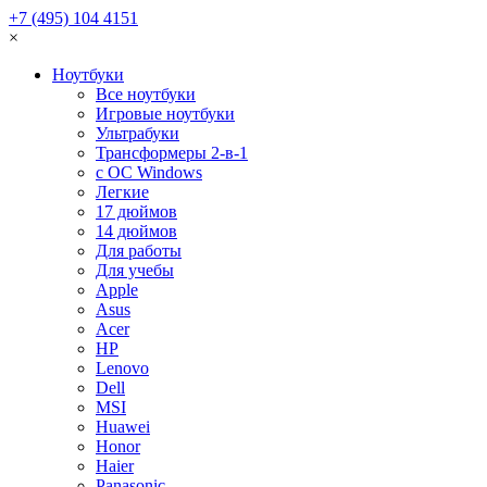
+7 (495) 104 4151
×
Ноутбуки
Все ноутбуки
Игровые ноутбуки
Ультрабуки
Трансформеры 2-в-1
с ОС Windows
Легкие
17 дюймов
14 дюймов
Для работы
Для учебы
Apple
Asus
Acer
HP
Lenovo
Dell
MSI
Huawei
Honor
Haier
Panasonic