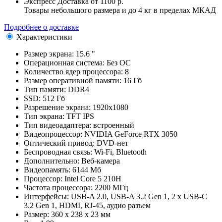
Экспресс Доставка
от 1100 р.
Товары небольшого размера и до 4 кг в пределах МКАД
Подробнее о доставке
Характеристики
Размер экрана:
15.6 "
Операционная система:
Без ОС
Количество ядер процессора:
8
Размер оперативной памяти:
16 Гб
Тип памяти:
DDR4
SSD:
512 Гб
Разрешение экрана:
1920x1080
Тип экрана:
TFT IPS
Тип видеоадаптера:
встроенный
Видеопроцессор:
NVIDIA GeForce RTX 3050
Оптический привод:
DVD-нет
Беспроводная связь:
Wi-Fi, Bluetooth
Дополнительно:
Веб-камера
Видеопамять:
6144 Мб
Процессор:
Intel Core 5 210H
Частота процессора:
2200 МГц
Интерфейсы:
USB-A 2.0, USB-A 3.2 Gen 1, 2 x USB-C
3.2 Gen 1, HDMI, RJ-45, аудио разъем
Размер:
360 x 238 x 23 мм