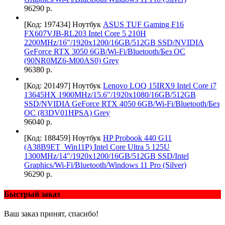
96290 р.
[Код: 197434]
Ноутбук
ASUS TUF Gaming F16
FX607VJB-RL203 Intel Core 5 210H
2200MHz/16"/1920x1200/16GB/512GB SSD/NVIDIA
GeForce RTX 3050 6GB/Wi-Fi/Bluetooth/Без ОС
(90NR0MZ6-M00AS0) Grey
96380 р.
[Код: 201497]
Ноутбук
Lenovo LOQ 15IRX9 Intel Core i7
13645HX 1900MHz/15.6"/1920x1080/16GB/512GB
SSD/NVIDIA GeForce RTX 4050 6GB/Wi-Fi/Bluetooth/Без
ОС (83DV01HPSA) Grey
96040 р.
[Код: 188459]
Ноутбук
HP Probook 440 G11
(A38B9ET_Win11P) Intel Core Ultra 5 125U
1300MHz/14"/1920x1200/16GB/512GB SSD/Intel
Graphics/Wi-Fi/Bluetooth/Windows 11 Pro (Silver)
96290 р.
Быстрый заказ
Ваш заказ принят, спасибо!