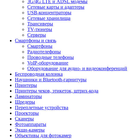
3G/4G LTE и ADSL модемы
Сетевые карты и адаптеры
USB-концентраторы
Сетевые хранилища
Трансиверы
TV-тюнеры
Серверы
Смартфоны и связь
Смартфоны
Радиотелефоны
Проводные телефоны
VoIP-оборудование
Оборудование для аудио- и видеоконференций
Беспроводная колонка
Наушники и Bluetooth-гарнитуры
Принтеры
Принтеры чеков, этикеток, штрих-кода
Ламинаторы
Шредеры
Переплетные устройства
Проекторы
Сканеры
Фотоаппараты
Экшн-камеры
Объективы для фотокамер