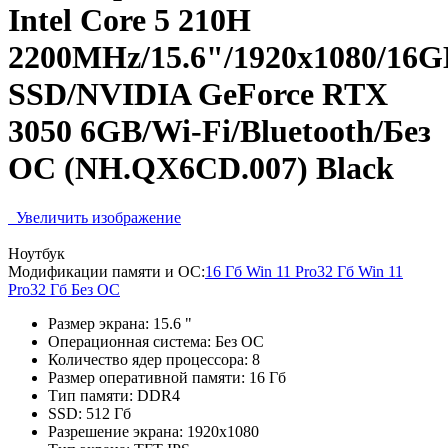
Intel Core 5 210H
2200MHz/15.6"/1920x1080/16
SSD/NVIDIA GeForce RTX
3050 6GB/Wi-Fi/Bluetooth/Без
ОС (NH.QX6CD.007) Black
Увеличить изображение
Ноутбук
Модификации памяти и ОС:
16 Гб Win 11 Pro
32 Гб Win 11
Pro
32 Гб Без ОС
Размер экрана:
15.6 "
Операционная система:
Без ОС
Количество ядер процессора:
8
Размер оперативной памяти:
16 Гб
Тип памяти:
DDR4
SSD:
512 Гб
Разрешение экрана:
1920x1080