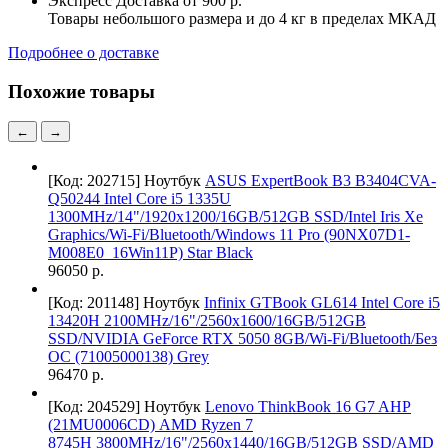
Экспресс Доставка
от 900 р.
Товары небольшого размера и до 4 кг в пределах МКАД
Подробнее о доставке
Похожие товары
←
→
[Код: 202715]
Ноутбук
ASUS ExpertBook B3 B3404CVA-
Q50244 Intel Core i5 1335U
1300MHz/14"/1920x1200/16GB/512GB SSD/Intel Iris Xe
Graphics/Wi-Fi/Bluetooth/Windows 11 Pro (90NX07D1-
M008E0_16Win11P) Star Black
96050 р.
[Код: 201148]
Ноутбук
Infinix GTBook GL614 Intel Core i5
13420H 2100MHz/16"/2560x1600/16GB/512GB
SSD/NVIDIA GeForce RTX 5050 8GB/Wi-Fi/Bluetooth/Без
ОС (71005000138) Grey
96470 р.
[Код: 204529]
Ноутбук
Lenovo ThinkBook 16 G7 AHP
(21MU0006CD) AMD Ryzen 7
8745H 3800MHz/16"/2560x1440/16GB/512GB SSD/AMD