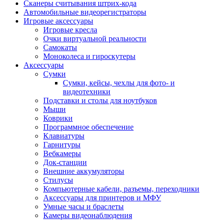
Сканеры считывания штрих-кода
Автомобильные видеорегистраторы
Игровые аксессуары
Игровые кресла
Очки виртуальной реальности
Самокаты
Моноколеса и гироскутеры
Аксессуары
Сумки
Сумки, кейсы, чехлы для фото- и
видеотехники
Подставки и столы для ноутбуков
Мыши
Коврики
Программное обеспечение
Клавиатуры
Гарнитуры
Вебкамеры
Док-станции
Внешние аккумуляторы
Стилусы
Компьютерные кабели, разъемы, переходники
Аксессуары для принтеров и МФУ
Умные часы и браслеты
Камеры видеонаблюдения