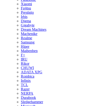
Xiaomi
Fujitsu
Prestigio
Irbis
Digma
Gigabyte
Dream Machines
Machenike
Realme
Samsung
Hiper
Maibenben
F+
IRU
Rikor
CHUWI
ADATA XPG
Rombica
Infinix
TCL
Razer
NERPA
Durabook
Sledgehammer