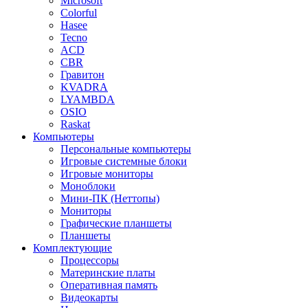
Microsoft
Colorful
Hasee
Tecno
ACD
CBR
Гравитон
KVADRA
LYAMBDA
OSIO
Raskat
Компьютеры
Персональные компьютеры
Игровые системные блоки
Игровые мониторы
Моноблоки
Мини-ПК (Неттопы)
Мониторы
Графические планшеты
Планшеты
Комплектующие
Процессоры
Материнские платы
Оперативная память
Видеокарты