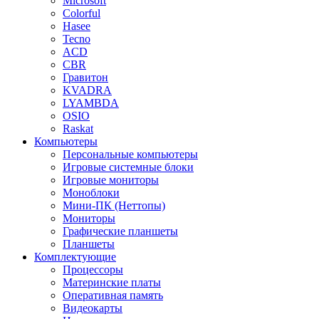
Microsoft
Colorful
Hasee
Tecno
ACD
CBR
Гравитон
KVADRA
LYAMBDA
OSIO
Raskat
Компьютеры
Персональные компьютеры
Игровые системные блоки
Игровые мониторы
Моноблоки
Мини-ПК (Неттопы)
Мониторы
Графические планшеты
Планшеты
Комплектующие
Процессоры
Материнские платы
Оперативная память
Видеокарты