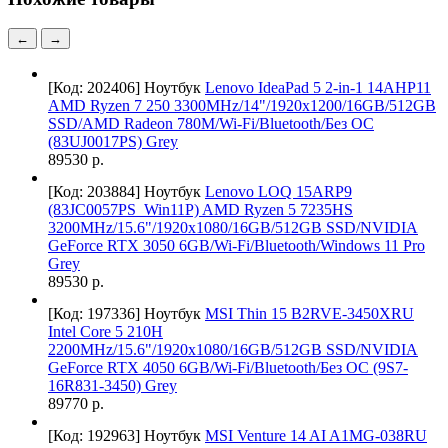
←
→
[Код: 202406]
Ноутбук
Lenovo IdeaPad 5 2-in-1 14AHP11
AMD Ryzen 7 250 3300MHz/14"/1920x1200/16GB/512GB
SSD/AMD Radeon 780M/Wi-Fi/Bluetooth/Без ОС
(83UJ0017PS) Grey
89530 р.
[Код: 203884]
Ноутбук
Lenovo LOQ 15ARP9
(83JC0057PS_Win11P) AMD Ryzen 5 7235HS
3200MHz/15.6"/1920x1080/16GB/512GB SSD/NVIDIA
GeForce RTX 3050 6GB/Wi-Fi/Bluetooth/Windows 11 Pro
Grey
89530 р.
[Код: 197336]
Ноутбук
MSI Thin 15 B2RVE-3450XRU
Intel Core 5 210H
2200MHz/15.6"/1920x1080/16GB/512GB SSD/NVIDIA
GeForce RTX 4050 6GB/Wi-Fi/Bluetooth/Без ОС (9S7-
16R831-3450) Grey
89770 р.
[Код: 192963]
Ноутбук
MSI Venture 14 AI A1MG-038RU