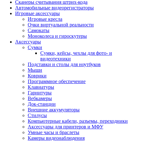
Сканеры считывания штрих-кода
Автомобильные видеорегистраторы
Игровые аксессуары
Игровые кресла
Очки виртуальной реальности
Самокаты
Моноколеса и гироскутеры
Аксессуары
Сумки
Сумки, кейсы, чехлы для фото- и
видеотехники
Подставки и столы для ноутбуков
Мыши
Коврики
Программное обеспечение
Клавиатуры
Гарнитуры
Вебкамеры
Док-станции
Внешние аккумуляторы
Стилусы
Компьютерные кабели, разъемы, переходники
Аксессуары для принтеров и МФУ
Умные часы и браслеты
Камеры видеонаблюдения