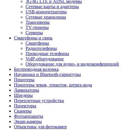
3G/4G LTE и ADSL модемы
Сетевые карты и адаптеры
USB-концентраторы
Сетевые хранилища
Трансиверы
TV-тюнеры
Серверы
Смартфоны и связь
Смартфоны
Радиотелефоны
Проводные телефоны
VoIP-оборудование
Оборудование для аудио- и видеоконференций
Беспроводная колонка
Наушники и Bluetooth-гарнитуры
Принтеры
Принтеры чеков, этикеток, штрих-кода
Ламинаторы
Шредеры
Переплетные устройства
Проекторы
Сканеры
Фотоаппараты
Экшн-камеры
Объективы для фотокамер