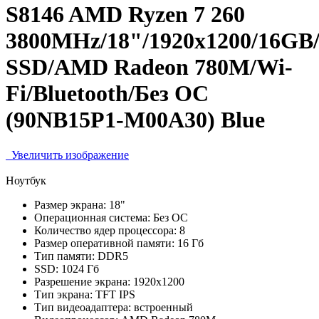
S8146 AMD Ryzen 7 260
3800MHz/18"/1920x1200/16GB
SSD/AMD Radeon 780M/Wi-
Fi/Bluetooth/Без ОС
(90NB15P1-M00A30) Blue
Увеличить изображение
Ноутбук
Размер экрана:
18"
Операционная система:
Без ОС
Количество ядер процессора:
8
Размер оперативной памяти:
16 Гб
Тип памяти:
DDR5
SSD:
1024 Гб
Разрешение экрана:
1920x1200
Тип экрана:
TFT IPS
Тип видеоадаптера:
встроенный