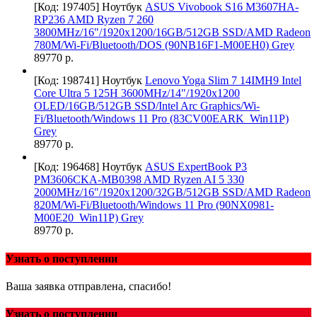
[Код: 197405]
Ноутбук
ASUS Vivobook S16 M3607HA-
RP236 AMD Ryzen 7 260
3800MHz/16"/1920x1200/16GB/512GB SSD/AMD Radeon
780M/Wi-Fi/Bluetooth/DOS (90NB16F1-M00EH0) Grey
89770 р.
[Код: 198741]
Ноутбук
Lenovo Yoga Slim 7 14IMH9 Intel
Core Ultra 5 125H 3600MHz/14"/1920x1200
OLED/16GB/512GB SSD/Intel Arc Graphics/Wi-
Fi/Bluetooth/Windows 11 Pro (83CV00EARK_Win11P)
Grey
89770 р.
[Код: 196468]
Ноутбук
ASUS ExpertBook P3
PM3606CKA-MB0398 AMD Ryzen AI 5 330
2000MHz/16"/1920x1200/32GB/512GB SSD/AMD Radeon
820M/Wi-Fi/Bluetooth/Windows 11 Pro (90NX0981-
M00E20_Win11P) Grey
89770 р.
Узнать о поступлении
Ваша заявка отправлена, спасибо!
Узнать о поступлении