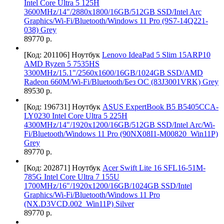
Intel Core Ultra 5 125H
3600MHz/14"/2880x1800/16GB/512GB SSD/Intel Arc
Graphics/Wi-Fi/Bluetooth/Windows 11 Pro (9S7-14Q221-
038) Grey
89770 р.
[Код: 201106]
Ноутбук
Lenovo IdeaPad 5 Slim 15ARP10
AMD Ryzen 5 7535HS
3300MHz/15.1"/2560x1600/16GB/1024GB SSD/AMD
Radeon 660M/Wi-Fi/Bluetooth/Без ОС (83J3001VRK) Grey
89530 р.
[Код: 196731]
Ноутбук
ASUS ExpertBook B5 B5405CCA-
LY0230 Intel Core Ultra 5 225H
4300MHz/14"/1920x1200/16GB/512GB SSD/Intel Arc/Wi-
Fi/Bluetooth/Windows 11 Pro (90NX08I1-M00820_Win11P)
Grey
89770 р.
[Код: 202871]
Ноутбук
Acer Swift Lite 16 SFL16-51M-
785G Intel Core Ultra 7 155U
1700MHz/16"/1920x1200/16GB/1024GB SSD/Intel
Graphics/Wi-Fi/Bluetooth/Windows 11 Pro
(NX.D3VCD.002_Win11P) Silver
89770 р.