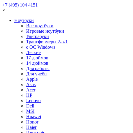
+7 (495) 104 4151
×
Ноутбуки
Все ноутбуки
Игровые ноутбуки
Ультрабуки
Трансформеры 2-в-1
с ОС Windows
Легкие
17 дюймов
14 дюймов
Для работы
Для учебы
Apple
Asus
Acer
HP
Lenovo
Dell
MSI
Huawei
Honor
Haier
Panasonic