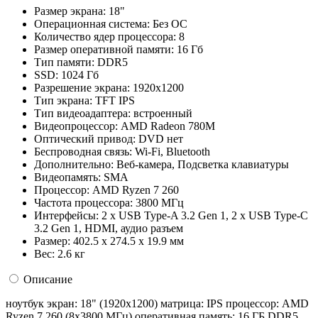
Размер экрана:
18"
Операционная система:
Без ОС
Количество ядер процессора:
8
Размер оперативной памяти:
16 Гб
Тип памяти:
DDR5
SSD:
1024 Гб
Разрешение экрана:
1920x1200
Тип экрана:
TFT IPS
Тип видеоадаптера:
встроенный
Видеопроцессор:
AMD Radeon 780M
Оптический привод:
DVD нет
Беспроводная связь:
Wi-Fi, Bluetooth
Дополнительно:
Веб-камера, Подсветка клавиатуры
Видеопамять:
SMA
Процессор:
AMD Ryzen 7 260
Частота процессора:
3800 МГц
Интерфейсы:
2 x USB Type-A 3.2 Gen 1, 2 x USB Type-C
3.2 Gen 1, HDMI, аудио разъем
Размер:
402.5 x 274.5 x 19.9 мм
Вес:
2.6 кг
Описание
ноутбук экран: 18" (1920x1200) матрица: IPS процессор: AMD
Ryzen 7 260 (8x3800 МГц) оперативная память: 16 ГБ DDR5