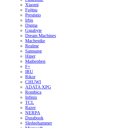
Xiaomi
Fujitsu
Prestigio
Irbis
Digma
Gigabyte
Dream Machines
Machenike
Realme
Samsung
Hiper
Maibenben
F+
IRU
Rikor
CHUWI
ADATA XPG
Rombica
Infinix
TCL
Razer
NERPA
Durabook
Sledgehammer