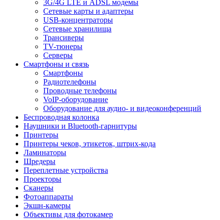
3G/4G LTE и ADSL модемы
Сетевые карты и адаптеры
USB-концентраторы
Сетевые хранилища
Трансиверы
TV-тюнеры
Серверы
Смартфоны и связь
Смартфоны
Радиотелефоны
Проводные телефоны
VoIP-оборудование
Оборудование для аудио- и видеоконференций
Беспроводная колонка
Наушники и Bluetooth-гарнитуры
Принтеры
Принтеры чеков, этикеток, штрих-кода
Ламинаторы
Шредеры
Переплетные устройства
Проекторы
Сканеры
Фотоаппараты
Экшн-камеры
Объективы для фотокамер