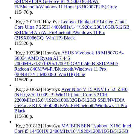
SSD/NVIDIA GeForce RTX 5060 8GB/Wi-
Fi/Bluetooth/Windows 11 Home (83JG007PUS) Grey
115470 р.
[Код: 201109]
Ноутбук
Lenovo Thinkpad E14 Gen 7 Intel
Core Ultra 7 255H 4400MHz/14"/1920x1200/16GB/512GB
SSD/Intel Arc/Wi-Fi/Bluetooth/Windows 11 Pro
(21SX0066GQ_Win11P) Black
115520 р.
[Код: 197286]
Ноутбук
ASUS Vivobook 18 M1807GA-
S8054 AMD Ryzen AI 7 445
2000MHz/18"/1920x1200/32GB/1024GB SSD/AMD
Radeon 840M/Wi-Fi/Bluetooth/Windows 11 Pro
(90NB17Y1-M00380_Win11P) Blue
115620 р.
[Код: 203662]
Ноутбук
Acer Nitro V 15 ANV15-52-55H0
(NH.QZ7CD.009_32Win11P) Intel Core 5 210H
2200MHz/15.6"/1920x1080/32GB/512GB SSD/NVIDIA
GeForce RTX 5050 8GB/Wi-Fi/Bluetooth/Windows 11 Pro
Black
115630 р.
[Код: 201812]
Ноутбук
MAIBENBEN Typhoon X16C Intel
Core i5 14450HX 2400MHz/16"/1920x1200/16GB/512GB