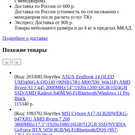
с менеджером)
Доставка по России
от 600 р.
Доставка по России (стоимость по согласованию с
менеджером после расчета услуг ТК)
Экспресс Доставка
от 900 р.
Товары небольшого размера и до 4 кг в пределах МКАД
Подробнее о доставке
Похожие товары
←
→
[Код: 203308]
Ноутбук
ASUS ZenBook 14 OLED
UM3406GA-QD149 (90NB17R1-M007D0_Win11P) AMD
Ryzen AI 7 445 2000MHz/14"/1920х1200/32GB/1024GB
SSD/AMD Radeon 840M/Wi-Fi/Bluetooth/Windows 11 Pro
Black
115340 р.
[Код: 199376]
Ноутбук
MSI Cyborg A17 AI B2HWEKG-
047XRU AMD Ryzen 7 260
3800MHz/17.3"/1920x1080/16GB/512GB SSD/NVIDIA
GeForce RTX 5050 8GB/Wi-Fi/Bluetooth/DOS (9S7-