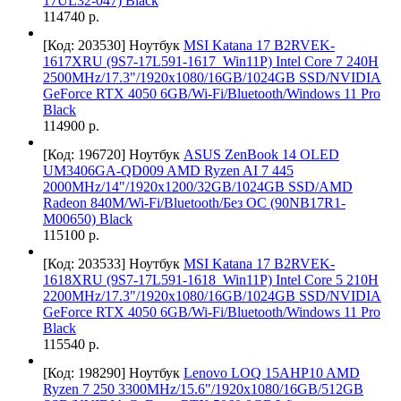
17UL32-047) Black
114740 р.
[Код: 203530]
Ноутбук
MSI Katana 17 B2RVEK-
1617XRU (9S7-17L591-1617_Win11P) Intel Core 7 240H
2500MHz/17.3"/1920x1080/16GB/1024GB SSD/NVIDIA
GeForce RTX 4050 6GB/Wi-Fi/Bluetooth/Windows 11 Pro
Black
114900 р.
[Код: 196720]
Ноутбук
ASUS ZenBook 14 OLED
UM3406GA-QD009 AMD Ryzen AI 7 445
2000MHz/14"/1920х1200/32GB/1024GB SSD/AMD
Radeon 840M/Wi-Fi/Bluetooth/Без ОС (90NB17R1-
M00650) Black
115100 р.
[Код: 203533]
Ноутбук
MSI Katana 17 B2RVEK-
1618XRU (9S7-17L591-1618_Win11P) Intel Core 5 210H
2200MHz/17.3"/1920x1080/16GB/1024GB SSD/NVIDIA
GeForce RTX 4050 6GB/Wi-Fi/Bluetooth/Windows 11 Pro
Black
115540 р.
[Код: 198290]
Ноутбук
Lenovo LOQ 15AHP10 AMD
Ryzen 7 250 3300MHz/15.6"/1920x1080/16GB/512GB