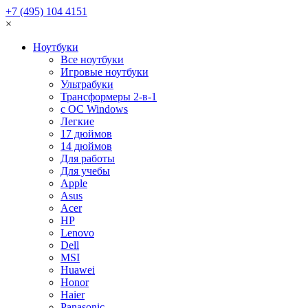
+7 (495) 104 4151
×
Ноутбуки
Все ноутбуки
Игровые ноутбуки
Ультрабуки
Трансформеры 2-в-1
с ОС Windows
Легкие
17 дюймов
14 дюймов
Для работы
Для учебы
Apple
Asus
Acer
HP
Lenovo
Dell
MSI
Huawei
Honor
Haier
Panasonic