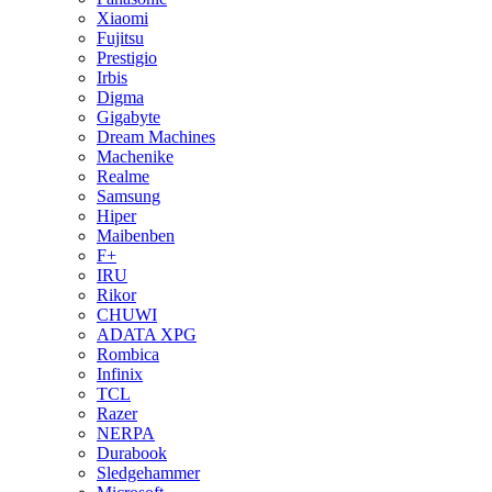
Xiaomi
Fujitsu
Prestigio
Irbis
Digma
Gigabyte
Dream Machines
Machenike
Realme
Samsung
Hiper
Maibenben
F+
IRU
Rikor
CHUWI
ADATA XPG
Rombica
Infinix
TCL
Razer
NERPA
Durabook
Sledgehammer