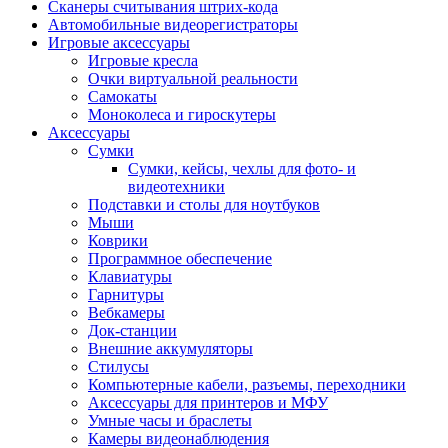
Сканеры считывания штрих-кода
Автомобильные видеорегистраторы
Игровые аксессуары
Игровые кресла
Очки виртуальной реальности
Самокаты
Моноколеса и гироскутеры
Аксессуары
Сумки
Сумки, кейсы, чехлы для фото- и
видеотехники
Подставки и столы для ноутбуков
Мыши
Коврики
Программное обеспечение
Клавиатуры
Гарнитуры
Вебкамеры
Док-станции
Внешние аккумуляторы
Стилусы
Компьютерные кабели, разъемы, переходники
Аксессуары для принтеров и МФУ
Умные часы и браслеты
Камеры видеонаблюдения