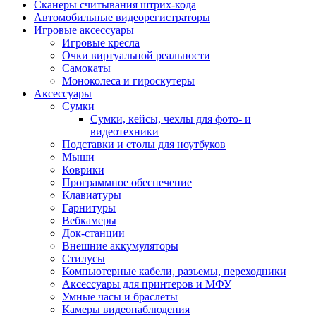
Сканеры считывания штрих-кода
Автомобильные видеорегистраторы
Игровые аксессуары
Игровые кресла
Очки виртуальной реальности
Самокаты
Моноколеса и гироскутеры
Аксессуары
Сумки
Сумки, кейсы, чехлы для фото- и
видеотехники
Подставки и столы для ноутбуков
Мыши
Коврики
Программное обеспечение
Клавиатуры
Гарнитуры
Вебкамеры
Док-станции
Внешние аккумуляторы
Стилусы
Компьютерные кабели, разъемы, переходники
Аксессуары для принтеров и МФУ
Умные часы и браслеты
Камеры видеонаблюдения