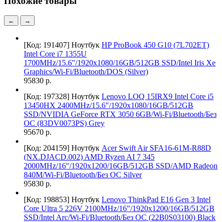
Похожие товары
←
→
[Код: 191407]
Ноутбук
HP ProBook 450 G10 (7L702ET)
Intel Core i7 1355U
1700MHz/15.6"/1920x1080/16GB/512GB SSD/Intel Iris Xe
Graphics/Wi-Fi/Bluetooth/DOS (Silver)
95830 р.
[Код: 197328]
Ноутбук
Lenovo LOQ 15IRX9 Intel Core i5
13450HX 2400MHz/15.6"/1920x1080/16GB/512GB
SSD/NVIDIA GeForce RTX 3050 6GB/Wi-Fi/Bluetooth/Без
ОС (83DV0073PS) Grey
95670 р.
[Код: 204159]
Ноутбук
Acer Swift Air SFA16-61M-R88D
(NX.DJACD.002) AMD Ryzen AI 7 345
2000MHz/16"/1920x1200/16GB/512GB SSD/AMD Radeon
840M/Wi-Fi/Bluetooth/Без ОС Silver
95830 р.
[Код: 198853]
Ноутбук
Lenovo ThinkPad E16 Gen 3 Intel
Core Ultra 5 226V 2100MHz/16"/1920x1200/16GB/512GB
SSD/Intel Arc/Wi-Fi/Bluetooth/Без ОС (22B0S03100) Black