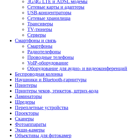
3G/4G LTE и ADSL модемы
Сетевые карты и адаптеры
USB-концентраторы
Сетевые хранилища
Трансиверы
TV-тюнеры
Серверы
Смартфоны и связь
Смартфоны
Радиотелефоны
Проводные телефоны
VoIP-оборудование
Оборудование для аудио- и видеоконференций
Беспроводная колонка
Наушники и Bluetooth-гарнитуры
Принтеры
Принтеры чеков, этикеток, штрих-кода
Ламинаторы
Шредеры
Переплетные устройства
Проекторы
Сканеры
Фотоаппараты
Экшн-камеры
Объективы для фотокамер