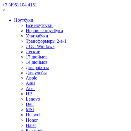
+7 (495) 104 4151
×
Ноутбуки
Все ноутбуки
Игровые ноутбуки
Ультрабуки
Трансформеры 2-в-1
с ОС Windows
Легкие
17 дюймов
14 дюймов
Для работы
Для учебы
Apple
Asus
Acer
HP
Lenovo
Dell
MSI
Huawei
Honor
Haier
Panasonic