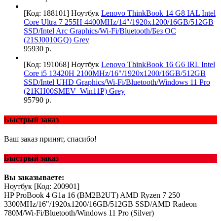
[Код: 188101]
Ноутбук
Lenovo ThinkBook 14 G8 IAL Intel
Core Ultra 7 255H 4400MHz/14"/1920x1200/16GB/512GB
SSD/Intel Arc Graphics/Wi-Fi/Bluetooth/Без ОС
(21SJ0010GQ) Grey
95930 р.
[Код: 191068]
Ноутбук
Lenovo ThinkBook 16 G6 IRL Intel
Core i5 13420H 2100MHz/16"/1920x1200/16GB/512GB
SSD/Intel UHD Graphics/Wi-Fi/Bluetooth/Windows 11 Pro
(21KH00SMEV_Win11P) Grey
95790 р.
Быстрый заказ
Ваш заказ принят, спасибо!
Быстрый заказ
Вы заказываете:
Ноутбук
[Код: 200901]
HP ProBook 4 G1a 16 (BM2B2UT) AMD Ryzen 7 250
3300MHz/16"/1920x1200/16GB/512GB SSD/AMD Radeon
780M/Wi-Fi/Bluetooth/Windows 11 Pro (Silver)