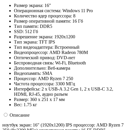
Размер экрана:
16"
Операционная система:
Windows 11 Pro
Количество ядер процессора:
8
Размер оперативной памяти:
16 Гб
Тип памяти:
DDR5
SSD:
512 Гб
Разрешение экрана:
1920x1200
Тип экрана:
TFT IPS
Тип видеоадаптера:
Встроенный
Видеопроцессор:
AMD Radeon 780M
Оптический привод:
DVD-нет
Беспроводная связь:
Wi-Fi, Bluetooth
Дополнительно:
Веб-камера
Видеопамять:
SMA
Процессор:
AMD Ryzen 7 250
Частота процессора:
3300 МГц
Интерфейсы:
2 x USB-A 3.2 Gen 1, 2 x USB-C 3.2,
HDMI, RJ-45, аудио разъем
Размер:
360 x 251 x 17 мм
Вес:
1.75 кг
Описание
ноутбук экран: 16" (1920x1200) IPS процессор: AMD Ryzen 7