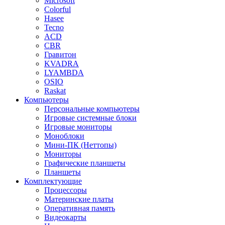
Microsoft
Colorful
Hasee
Tecno
ACD
CBR
Гравитон
KVADRA
LYAMBDA
OSIO
Raskat
Компьютеры
Персональные компьютеры
Игровые системные блоки
Игровые мониторы
Моноблоки
Мини-ПК (Неттопы)
Мониторы
Графические планшеты
Планшеты
Комплектующие
Процессоры
Материнские платы
Оперативная память
Видеокарты