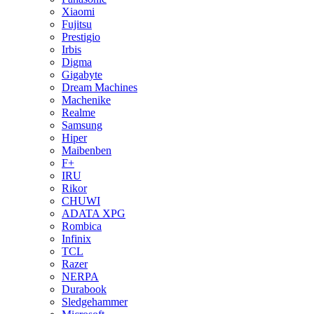
Xiaomi
Fujitsu
Prestigio
Irbis
Digma
Gigabyte
Dream Machines
Machenike
Realme
Samsung
Hiper
Maibenben
F+
IRU
Rikor
CHUWI
ADATA XPG
Rombica
Infinix
TCL
Razer
NERPA
Durabook
Sledgehammer