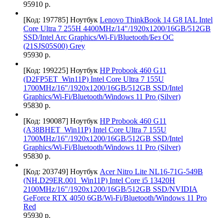
95910 р.
[Код: 197785]
Ноутбук
Lenovo ThinkBook 14 G8 IAL Intel
Core Ultra 7 255H 4400MHz/14"/1920x1200/16GB/512GB
SSD/Intel Arc Graphics/Wi-Fi/Bluetooth/Без ОС
(21SJS05S00) Grey
95930 р.
[Код: 199225]
Ноутбук
HP Probook 460 G11
(D2FP5ET_Win11P) Intel Core Ultra 7 155U
1700MHz/16"/1920x1200/16GB/512GB SSD/Intel
Graphics/Wi-Fi/Bluetooth/Windows 11 Pro (Silver)
95830 р.
[Код: 190087]
Ноутбук
HP Probook 460 G11
(A38BHET_Win11P) Intel Core Ultra 7 155U
1700MHz/16"/1920x1200/16GB/512GB SSD/Intel
Graphics/Wi-Fi/Bluetooth/Windows 11 Pro (Silver)
95830 р.
[Код: 203749]
Ноутбук
Acer Nitro Lite NL16-71G-549B
(NH.D29ER.001_Win11P) Intel Core i5 13420H
2100MHz/16"/1920x1200/16GB/512GB SSD/NVIDIA
GeForce RTX 4050 6GB/Wi-Fi/Bluetooth/Windows 11 Pro
Red
95930 р.