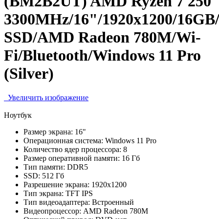
(BM2B2UT) AMD Ryzen 7 250
3300MHz/16"/1920x1200/16GB
SSD/AMD Radeon 780M/Wi-
Fi/Bluetooth/Windows 11 Pro
(Silver)
Увеличить изображение
Ноутбук
Размер экрана:
16"
Операционная система:
Windows 11 Pro
Количество ядер процессора:
8
Размер оперативной памяти:
16 Гб
Тип памяти:
DDR5
SSD:
512 Гб
Разрешение экрана:
1920x1200
Тип экрана:
TFT IPS
Тип видеоадаптера:
Встроенный
Видеопроцессор:
AMD Radeon 780M