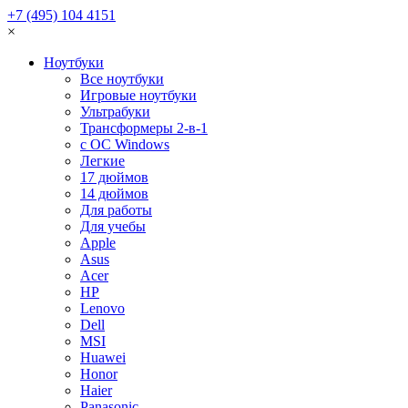
+7 (495) 104 4151
×
Ноутбуки
Все ноутбуки
Игровые ноутбуки
Ультрабуки
Трансформеры 2-в-1
с ОС Windows
Легкие
17 дюймов
14 дюймов
Для работы
Для учебы
Apple
Asus
Acer
HP
Lenovo
Dell
MSI
Huawei
Honor
Haier
Panasonic