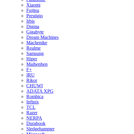
Xiaomi
Fujitsu
Prestigio
Irbis
Digma
Gigabyte
Dream Machines
Machenike
Realme
Samsung
Hiper
Maibenben
F+
IRU
Rikor
CHUWI
ADATA XPG
Rombica
Infinix
TCL
Razer
NERPA
Durabook
Sledgehammer