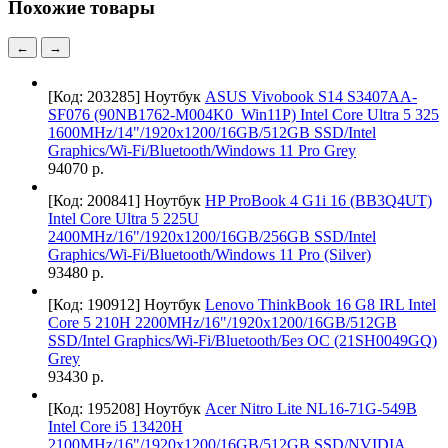
Похожие товары
←
→
[Код: 203285]
Ноутбук
ASUS Vivobook S14 S3407AA-
SF076 (90NB1762-M004K0_Win11P) Intel Core Ultra 5 325
1600MHz/14"/1920x1200/16GB/512GB SSD/Intel
Graphics/Wi-Fi/Bluetooth/Windows 11 Pro Grey
94070 р.
[Код: 200841]
Ноутбук
HP ProBook 4 G1i 16 (BB3Q4UT)
Intel Core Ultra 5 225U
2400MHz/16"/1920x1200/16GB/256GB SSD/Intel
Graphics/Wi-Fi/Bluetooth/Windows 11 Pro (Silver)
93480 р.
[Код: 190912]
Ноутбук
Lenovo ThinkBook 16 G8 IRL Intel
Core 5 210H 2200MHz/16"/1920x1200/16GB/512GB
SSD/Intel Graphics/Wi-Fi/Bluetooth/Без ОС (21SH0049GQ)
Grey
93430 р.
[Код: 195208]
Ноутбук
Acer Nitro Lite NL16-71G-549B
Intel Core i5 13420H
2100MHz/16"/1920x1200/16GB/512GB SSD/NVIDIA