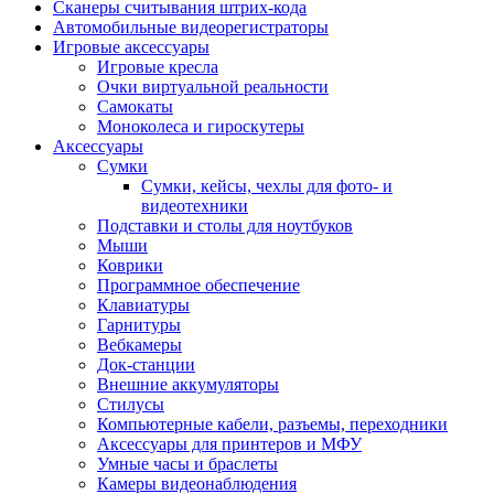
Сканеры считывания штрих-кода
Автомобильные видеорегистраторы
Игровые аксессуары
Игровые кресла
Очки виртуальной реальности
Самокаты
Моноколеса и гироскутеры
Аксессуары
Сумки
Сумки, кейсы, чехлы для фото- и
видеотехники
Подставки и столы для ноутбуков
Мыши
Коврики
Программное обеспечение
Клавиатуры
Гарнитуры
Вебкамеры
Док-станции
Внешние аккумуляторы
Стилусы
Компьютерные кабели, разъемы, переходники
Аксессуары для принтеров и МФУ
Умные часы и браслеты
Камеры видеонаблюдения