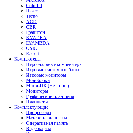
Microsoft
Colorful
Hasee
Tecno
ACD
CBR
Гравитон
KVADRA
LYAMBDA
OSIO
Raskat
Компьютеры
Персональные компьютеры
Игровые системные блоки
Игровые мониторы
Моноблоки
Мини-ПК (Неттопы)
Мониторы
Графические планшеты
Планшеты
Комплектующие
Процессоры
Материнские платы
Оперативная память
Видеокарты