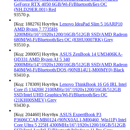
GeForce RTX 4050 6GB/Wi-Fi/Bluetooth/Без ОС
(NH.D29ER.001) Red
93570 р.
[Код: 188276]
Ноутбук
Lenovo IdeaPad Slim 5 16ARP10
AMD Ryzen 7 7735HS
3200MHz/16"/1920x1200/16GB/512GB SSD/AMD Radeon
680M/Wi-Fi/Bluetooth/Без ОС (83HU0007RK) Grey
93510 р.
[Код: 200005]
Ноутбук
ASUS ZenBook 14 UM3406KA-
QD331 AMD Ryzen AI 5 340
2000MHz/14"/1920х1200/16GB/512GB SSD/AMD Radeon
840M/Wi-Fi/Bluetooth/DOS (90NB14U1-M00MY0) Black
93410 р.
[Код: 178309]
Ноутбук
Lenovo ThinkBook 16 G6 IRL Intel
Core i5 13420H 2100MHz/16"/1920x1200/16GB/512GB
SSD/Intel UHD Graphics/Wi-Fi/Bluetooth/Без ОС
(21KH00SMEV) Grey
93430 р.
[Код: 204460]
Ноутбук
ASUS ExpertBook P3
P3606CCAP-MB0124 (90NX0AL1-M00460_Win11P) Intel
Core Ultra 5 225H 4300MHz/16"/1920x1200/16GB/512GB