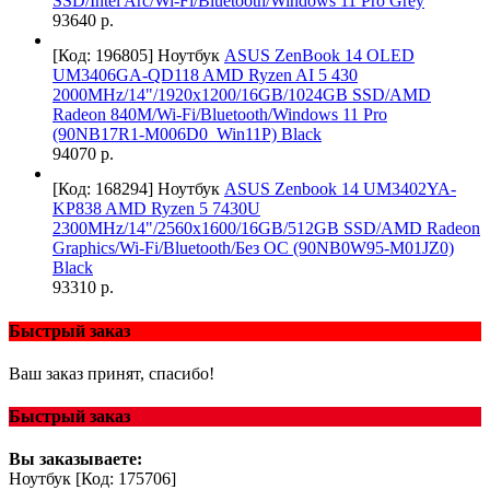
SSD/Intel Arc/Wi-Fi/Bluetooth/Windows 11 Pro Grey
93640 р.
[Код: 196805]
Ноутбук
ASUS ZenBook 14 OLED
UM3406GA-QD118 AMD Ryzen AI 5 430
2000MHz/14"/1920х1200/16GB/1024GB SSD/AMD
Radeon 840M/Wi-Fi/Bluetooth/Windows 11 Pro
(90NB17R1-M006D0_Win11P) Black
94070 р.
[Код: 168294]
Ноутбук
ASUS Zenbook 14 UM3402YA-
KP838 AMD Ryzen 5 7430U
2300MHz/14"/2560x1600/16GB/512GB SSD/AMD Radeon
Graphics/Wi-Fi/Bluetooth/Без ОС (90NB0W95-M01JZ0)
Black
93310 р.
Быстрый заказ
Ваш заказ принят, спасибо!
Быстрый заказ
Вы заказываете:
Ноутбук
[Код: 175706]