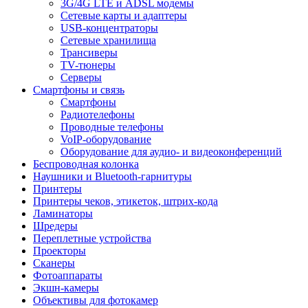
3G/4G LTE и ADSL модемы
Сетевые карты и адаптеры
USB-концентраторы
Сетевые хранилища
Трансиверы
TV-тюнеры
Серверы
Смартфоны и связь
Смартфоны
Радиотелефоны
Проводные телефоны
VoIP-оборудование
Оборудование для аудио- и видеоконференций
Беспроводная колонка
Наушники и Bluetooth-гарнитуры
Принтеры
Принтеры чеков, этикеток, штрих-кода
Ламинаторы
Шредеры
Переплетные устройства
Проекторы
Сканеры
Фотоаппараты
Экшн-камеры
Объективы для фотокамер