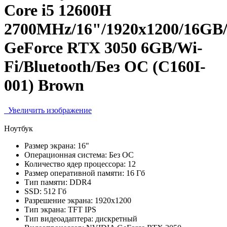
Core i5 12600H
2700MHz/16"/1920х1200/16GB
GeForce RTX 3050 6GB/Wi-
Fi/Bluetooth/Без ОС (C160I-
001) Brown
Увеличить изображение
Ноутбук
Размер экрана:
16"
Операционная система:
Без ОС
Количество ядер процессора:
12
Размер оперативной памяти:
16 Гб
Тип памяти:
DDR4
SSD:
512 Гб
Разрешение экрана:
1920x1200
Тип экрана:
TFT IPS
Тип видеоадаптера:
дискретный