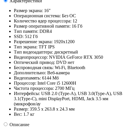
Характеристики
Размер экрана:
16"
Операционная система:
Без ОС
Количество ядер процессора:
12
Размер оперативной памяти:
16 Гб
Тип памяти:
DDR4
SSD:
512 Гб
Разрешение экрана:
1920x1200
Тип экрана:
TFT IPS
Тип видеоадаптера:
дискретный
Видеопроцессор:
NVIDIA GeForce RTX 3050
Оптический привод:
DVD нет
Беспроводная связь:
Wi-Fi, Bluetooth
Дополнительно:
Веб-камера
Видеопамять:
6144 Мб
Процессор:
Intel Core i5 12600H
Частота процессора:
2700 МГц
Интерфейсы:
USB 2.0 (Type-A), USB 3.0(Type-A), USB
3.1(Type-C), mini DisplayPort, HDMI, Jack 3.5 мм
(микрофон/ау
Размер:
359.5 х 263.8 х 24.3 мм
Вес:
1.7 кг
Описание