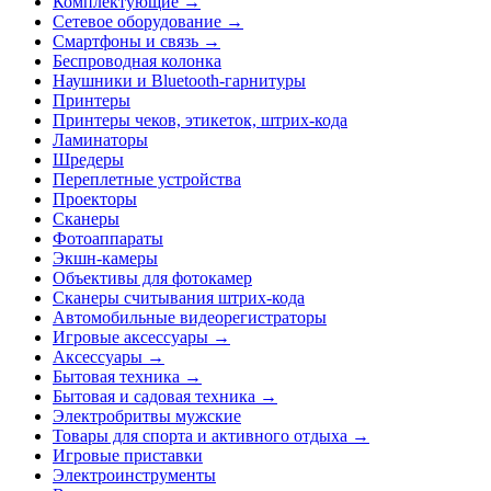
Комплектующие →
Сетевое оборудование →
Смартфоны и связь →
Беспроводная колонка
Наушники и Bluetooth-гарнитуры
Принтеры
Принтеры чеков, этикеток, штрих-кода
Ламинаторы
Шредеры
Переплетные устройства
Проекторы
Сканеры
Фотоаппараты
Экшн-камеры
Объективы для фотокамер
Сканеры считывания штрих-кода
Автомобильные видеорегистраторы
Игровые аксессуары →
Аксессуары →
Бытовая техника →
Бытовая и садовая техника →
Электробритвы мужские
Товары для спорта и активного отдыха →
Игровые приставки
Электроинструменты