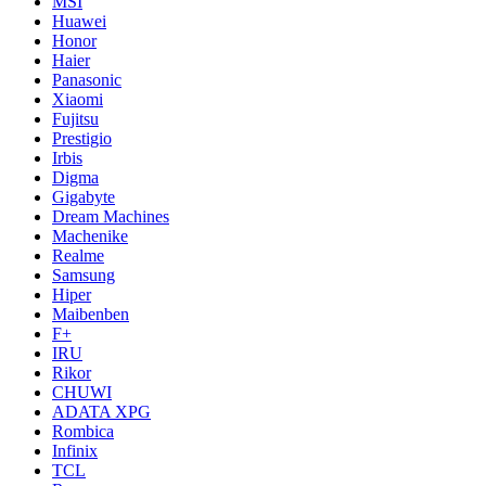
MSI
Huawei
Honor
Haier
Panasonic
Xiaomi
Fujitsu
Prestigio
Irbis
Digma
Gigabyte
Dream Machines
Machenike
Realme
Samsung
Hiper
Maibenben
F+
IRU
Rikor
CHUWI
ADATA XPG
Rombica
Infinix
TCL