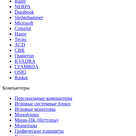
Razer
NERPA
Durabook
Sledgehammer
Microsoft
Colorful
Hasee
Tecno
ACD
CBR
Гравитон
KVADRA
LYAMBDA
OSIO
Raskat
Компьютеры
Персональные компьютеры
Игровые системные блоки
Игровые мониторы
Моноблоки
Мини-ПК (Неттопы)
Мониторы
Графические планшеты