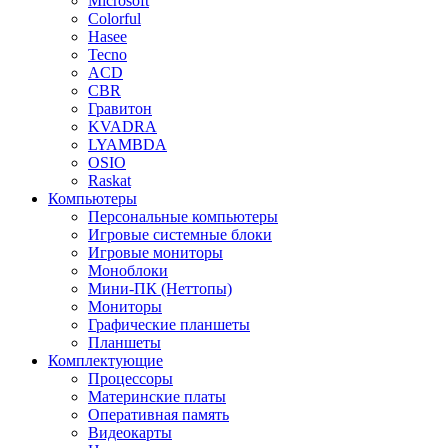
Microsoft
Colorful
Hasee
Tecno
ACD
CBR
Гравитон
KVADRA
LYAMBDA
OSIO
Raskat
Компьютеры
Персональные компьютеры
Игровые системные блоки
Игровые мониторы
Моноблоки
Мини-ПК (Неттопы)
Мониторы
Графические планшеты
Планшеты
Комплектующие
Процессоры
Материнские платы
Оперативная память
Видеокарты