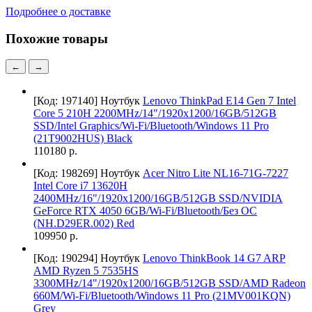
Подробнее о доставке
Похожие товары
←
→
[Код: 197140]
Ноутбук
Lenovo ThinkPad E14 Gen 7 Intel
Core 5 210H 2200MHz/14"/1920x1200/16GB/512GB
SSD/Intel Graphics/Wi-Fi/Bluetooth/Windows 11 Pro
(21T9002HUS) Black
110180 р.
[Код: 198269]
Ноутбук
Acer Nitro Lite NL16-71G-7227
Intel Core i7 13620H
2400MHz/16"/1920x1200/16GB/512GB SSD/NVIDIA
GeForce RTX 4050 6GB/Wi-Fi/Bluetooth/Без ОС
(NH.D29ER.002) Red
109950 р.
[Код: 190294]
Ноутбук
Lenovo ThinkBook 14 G7 ARP
AMD Ryzen 5 7535HS
3300MHz/14"/1920x1200/16GB/512GB SSD/AMD Radeon
660M/Wi-Fi/Bluetooth/Windows 11 Pro (21MV001KQN)
Grey