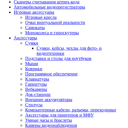
Сканеры считывания штрих-кода
Автомобильные видеорегистраторы
Игровые аксессуары
Игровые кресла
Очки виртуальной реальности
Самокаты
Моноколеса и гироскутеры
Аксессуары
Сумки
Сумки, кейсы, чехлы для фото- и
видеотехники
Подставки и столы для ноутбуков
Мыши
Коврики
Программное обеспечение
Клавиатуры
Гарнитуры
Вебкамеры
Док-станции
Внешние аккумуляторы
Стилусы
Компьютерные кабели, разъемы, переходники
Аксессуары для принтеров и МФУ
Умные часы и браслеты
Камеры видеонаблюдения