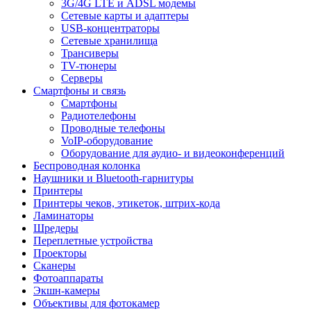
3G/4G LTE и ADSL модемы
Сетевые карты и адаптеры
USB-концентраторы
Сетевые хранилища
Трансиверы
TV-тюнеры
Серверы
Смартфоны и связь
Смартфоны
Радиотелефоны
Проводные телефоны
VoIP-оборудование
Оборудование для аудио- и видеоконференций
Беспроводная колонка
Наушники и Bluetooth-гарнитуры
Принтеры
Принтеры чеков, этикеток, штрих-кода
Ламинаторы
Шредеры
Переплетные устройства
Проекторы
Сканеры
Фотоаппараты
Экшн-камеры
Объективы для фотокамер