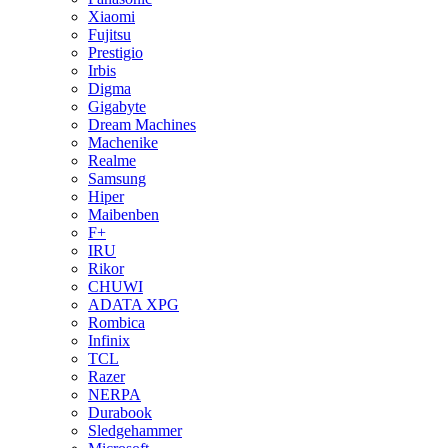
Xiaomi
Fujitsu
Prestigio
Irbis
Digma
Gigabyte
Dream Machines
Machenike
Realme
Samsung
Hiper
Maibenben
F+
IRU
Rikor
CHUWI
ADATA XPG
Rombica
Infinix
TCL
Razer
NERPA
Durabook
Sledgehammer