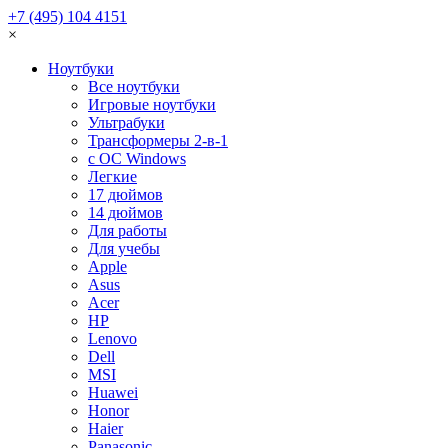
+7 (495) 104 4151
×
Ноутбуки
Все ноутбуки
Игровые ноутбуки
Ультрабуки
Трансформеры 2-в-1
с ОС Windows
Легкие
17 дюймов
14 дюймов
Для работы
Для учебы
Apple
Asus
Acer
HP
Lenovo
Dell
MSI
Huawei
Honor
Haier
Panasonic