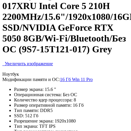
017XRU Intel Core 5 210H
2200MHz/15.6"/1920x1080/16
SSD/NVIDIA GeForce RTX
5050 8GB/Wi-Fi/Bluetooth/Без
ОС (9S7-15T121-017) Grey
Увеличить изображение
Ноутбук
Модификации памяти и ОС:
16 Гб Win 11 Pro
Размер экрана:
15.6 "
Операционная система:
Без ОС
Количество ядер процессора:
8
Размер оперативной памяти:
16 Гб
Тип памяти:
DDR5
SSD:
512 Гб
Разрешение экрана:
1920x1080
Тип экрана:
TFT IPS