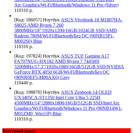
Arc Graphics/Wi-Fi/Bluetooth/Windows 11 Pro (Silver)
110310 р.
[Код: 186057]
Ноутбук
ASUS Vivobook 18 M1807HA-
S8025 AMD Ryzen 7 260
3800MHz/18"/1920x1200/16GB/1024GB SSD/AMD
Radeon 780M/Wi-Fi/Bluetooth/Без ОС (90NB15P1-
M002S0) Blue
110310 р.
[Код: 197824]
Ноутбук
ASUS TUF Gaming A17
FA707NUG-HX182 AMD Ryzen 7 7445HS
3200MHz/17.3"/1920x1080/16GB/512GB SSD/NVIDIA
GeForce RTX 4050 6GB/Wi-Fi/Bluetooth/Без ОС
(90NR0EF5-M00AX0) Grey
110440 р.
[Код: 198870]
Ноутбук
ASUS Zenbook 14 OLED
UX3405CA-ST1350 Intel Core Ultra 5 225H
4300MHz/14"/2880x1800/16GB/512GB SSD/Intel Arc
Graphics/Wi-Fi/Bluetooth/Windows 11 Pro (90NB14W1-
M01ZM0_Win11P) Blue
110310 р.
Быстрый заказ