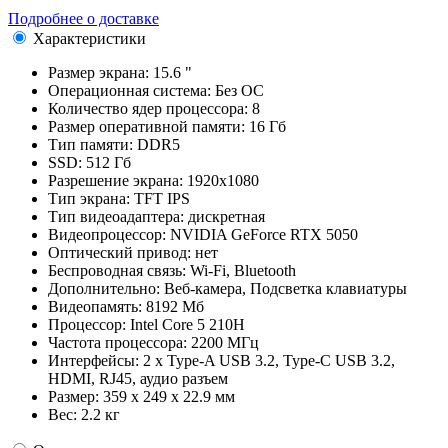
Подробнее о доставке
Характеристики
Размер экрана:
15.6 "
Операционная система:
Без ОС
Количество ядер процессора:
8
Размер оперативной памяти:
16 Гб
Тип памяти:
DDR5
SSD:
512 Гб
Разрешение экрана:
1920x1080
Тип экрана:
TFT IPS
Тип видеоадаптера:
дискретная
Видеопроцессор:
NVIDIA GeForce RTX 5050
Оптический привод:
нет
Беспроводная связь:
Wi-Fi, Bluetooth
Дополнительно:
Веб-камера, Подсветка клавиатуры
Видеопамять:
8192 Мб
Процессор:
Intel Core 5 210H
Частота процессора:
2200 МГц
Интерфейсы:
2 x Type-A USB 3.2, Type-C USB 3.2,
HDMI, RJ45, аудио разъем
Размер:
359 x 249 x 22.9 мм
Вес:
2.2 кг