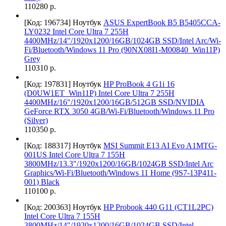
110280 р.
[Код: 196734]
Ноутбук
ASUS ExpertBook B5 B5405CCA-
LY0232 Intel Core Ultra 7 255H
4400MHz/14"/1920x1200/16GB/1024GB SSD/Intel Arc/Wi-
Fi/Bluetooth/Windows 11 Pro (90NX08I1-M00840_Win11P)
Grey
110310 р.
[Код: 197831]
Ноутбук
HP ProBook 4 G1i 16
(D0UW1ET_Win11P) Intel Core Ultra 7 255H
4400MHz/16"/1920x1200/16GB/512GB SSD/NVIDIA
GeForce RTX 3050 4GB/Wi-Fi/Bluetooth/Windows 11 Pro
(Silver)
110350 р.
[Код: 188317]
Ноутбук
MSI Summit E13 AI Evo A1MTG-
001US Intel Core Ultra 7 155H
3800MHz/13.3"/1920x1200/16GB/1024GB SSD/Intel Arc
Graphics/Wi-Fi/Bluetooth/Windows 11 Home (9S7-13P411-
001) Black
110100 р.
[Код: 200363]
Ноутбук
HP Probook 440 G11 (CT1L2PC)
Intel Core Ultra 7 155H
3800MHz/14"/1920x1200/16GB/1024GB SSD/Intel