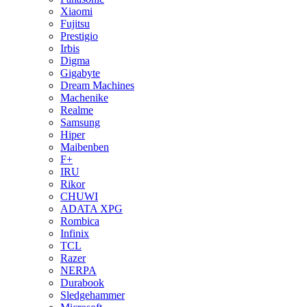
Xiaomi
Fujitsu
Prestigio
Irbis
Digma
Gigabyte
Dream Machines
Machenike
Realme
Samsung
Hiper
Maibenben
F+
IRU
Rikor
CHUWI
ADATA XPG
Rombica
Infinix
TCL
Razer
NERPA
Durabook
Sledgehammer