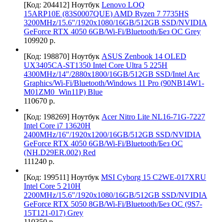
[Код: 204412]
Ноутбук
Lenovo LOQ
15ARP10E (83S0007QUE) AMD Ryzen 7 7735HS
3200MHz/15.6"/1920x1080/16GB/512GB SSD/NVIDIA
GeForce RTX 4050 6GB/Wi-Fi/Bluetooth/Без ОС Grey
109920 р.
[Код: 198870]
Ноутбук
ASUS Zenbook 14 OLED
UX3405CA-ST1350 Intel Core Ultra 5 225H
4300MHz/14"/2880x1800/16GB/512GB SSD/Intel Arc
Graphics/Wi-Fi/Bluetooth/Windows 11 Pro (90NB14W1-
M01ZM0_Win11P) Blue
110670 р.
[Код: 198269]
Ноутбук
Acer Nitro Lite NL16-71G-7227
Intel Core i7 13620H
2400MHz/16"/1920x1200/16GB/512GB SSD/NVIDIA
GeForce RTX 4050 6GB/Wi-Fi/Bluetooth/Без ОС
(NH.D29ER.002) Red
111240 р.
[Код: 199511]
Ноутбук
MSI Cyborg 15 C2WE-017XRU
Intel Core 5 210H
2200MHz/15.6"/1920x1080/16GB/512GB SSD/NVIDIA
GeForce RTX 5050 8GB/Wi-Fi/Bluetooth/Без ОС (9S7-
15T121-017) Grey
110350 р.