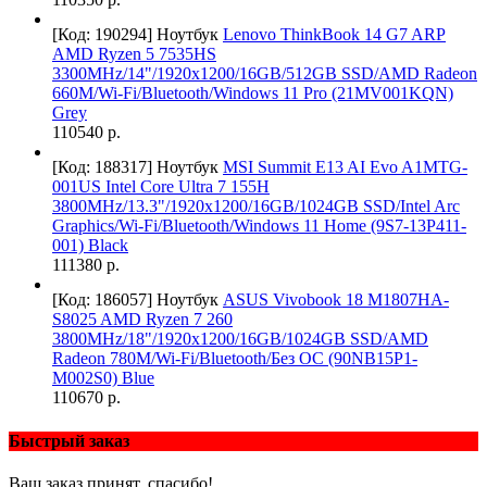
[Код: 190294]
Ноутбук
Lenovo ThinkBook 14 G7 ARP
AMD Ryzen 5 7535HS
3300MHz/14"/1920x1200/16GB/512GB SSD/AMD Radeon
660M/Wi-Fi/Bluetooth/Windows 11 Pro (21MV001KQN)
Grey
110540 р.
[Код: 188317]
Ноутбук
MSI Summit E13 AI Evo A1MTG-
001US Intel Core Ultra 7 155H
3800MHz/13.3"/1920x1200/16GB/1024GB SSD/Intel Arc
Graphics/Wi-Fi/Bluetooth/Windows 11 Home (9S7-13P411-
001) Black
111380 р.
[Код: 186057]
Ноутбук
ASUS Vivobook 18 M1807HA-
S8025 AMD Ryzen 7 260
3800MHz/18"/1920x1200/16GB/1024GB SSD/AMD
Radeon 780M/Wi-Fi/Bluetooth/Без ОС (90NB15P1-
M002S0) Blue
110670 р.
Быстрый заказ
Ваш заказ принят, спасибо!