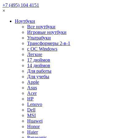
+7 (495) 104 4151
×
Ноутбуки
Все ноутбуки
Игровые ноутбуки
Ультрабуки
Трансформеры 2-в-1
с ОС Windows
Легкие
17 дюймов
14 дюймов
Для работы
Для учебы
Apple
Asus
Acer
HP
Lenovo
Dell
MSI
Huawei
Honor
Haier
Panasonic