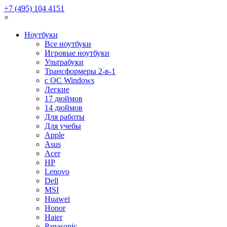
+7 (495) 104 4151
×
Ноутбуки
Все ноутбуки
Игровые ноутбуки
Ультрабуки
Трансформеры 2-в-1
с ОС Windows
Легкие
17 дюймов
14 дюймов
Для работы
Для учебы
Apple
Asus
Acer
HP
Lenovo
Dell
MSI
Huawei
Honor
Haier
Panasonic