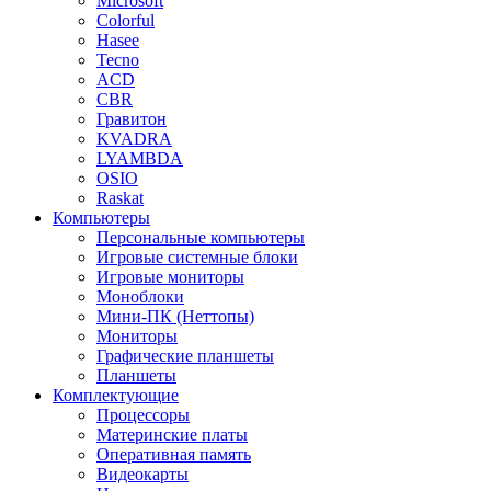
Microsoft
Colorful
Hasee
Tecno
ACD
CBR
Гравитон
KVADRA
LYAMBDA
OSIO
Raskat
Компьютеры
Персональные компьютеры
Игровые системные блоки
Игровые мониторы
Моноблоки
Мини-ПК (Неттопы)
Мониторы
Графические планшеты
Планшеты
Комплектующие
Процессоры
Материнские платы
Оперативная память
Видеокарты