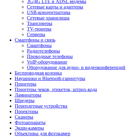
3G/4G LTE и ADSL модемы
Сетевые карты и адаптеры
USB-концентраторы
Сетевые хранилища
Трансиверы
TV-тюнеры
Серверы
Смартфоны и связь
Смартфоны
Радиотелефоны
Проводные телефоны
VoIP-оборудование
Оборудование для аудио- и видеоконференций
Беспроводная колонка
Наушники и Bluetooth-гарнитуры
Принтеры
Принтеры чеков, этикеток, штрих-кода
Ламинаторы
Шредеры
Переплетные устройства
Проекторы
Сканеры
Фотоаппараты
Экшн-камеры
Объективы для фотокамер