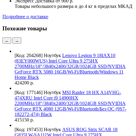
Экспресс Доставка
от 900 р.
Товары небольшого размера и до 4 кг в пределах МКАД
Подробнее о доставке
Похожие товары
←
→
[Код: 204268]
Ноутбук
Lenovo Legion 9 18IAX10
(83EY000WUS) Intel Core Ultra 9 275HX
2700MHz/18"/3840x2400/32GB/1024GB SSD/NVIDIA
GeForce RTX 5080 16GB/Wi-Fi/Bluetooth/Windows 11
Home Black
424200 р.
[Код: 177146]
Ноутбук
MSI Raider 18 HX A14VHG-
474XRU Intel Core i9 14900HX
2200MHz/18"/3840x2400/32GB/1024GB SSD/NVIDIA
GeForce RTX 4080 12GB/Wi-Fi/Bluetooth/Без ОС (9S7-
182272-474) Black
415150 р.
[Код: 197453]
Ноутбук
ASUS ROG Strix SCAR 18
G835LW-SA111W Intel Core Ultra 9 275HX