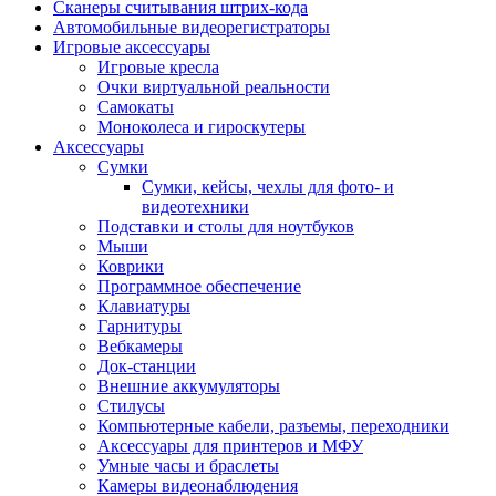
Сканеры считывания штрих-кода
Автомобильные видеорегистраторы
Игровые аксессуары
Игровые кресла
Очки виртуальной реальности
Самокаты
Моноколеса и гироскутеры
Аксессуары
Сумки
Сумки, кейсы, чехлы для фото- и
видеотехники
Подставки и столы для ноутбуков
Мыши
Коврики
Программное обеспечение
Клавиатуры
Гарнитуры
Вебкамеры
Док-станции
Внешние аккумуляторы
Стилусы
Компьютерные кабели, разъемы, переходники
Аксессуары для принтеров и МФУ
Умные часы и браслеты
Камеры видеонаблюдения