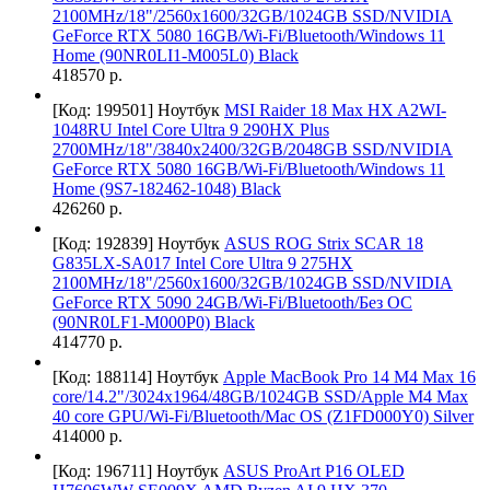
2100MHz/18"/2560х1600/32GB/1024GB SSD/NVIDIA
GeForce RTX 5080 16GB/Wi-Fi/Bluetooth/Windows 11
Home (90NR0LI1-M005L0) Black
418570 р.
[Код: 199501]
Ноутбук
MSI Raider 18 Max HX A2WI-
1048RU Intel Core Ultra 9 290HX Plus
2700MHz/18"/3840x2400/32GB/2048GB SSD/NVIDIA
GeForce RTX 5080 16GB/Wi-Fi/Bluetooth/Windows 11
Home (9S7-182462-1048) Black
426260 р.
[Код: 192839]
Ноутбук
ASUS ROG Strix SCAR 18
G835LX-SA017 Intel Core Ultra 9 275HX
2100MHz/18"/2560х1600/32GB/1024GB SSD/NVIDIA
GeForce RTX 5090 24GB/Wi-Fi/Bluetooth/Без ОС
(90NR0LF1-M000P0) Black
414770 р.
[Код: 188114]
Ноутбук
Apple MacBook Pro 14 M4 Max 16
core/14.2"/3024x1964/48GB/1024GB SSD/Apple M4 Max
40 core GPU/Wi-Fi/Bluetooth/Mac OS (Z1FD000Y0) Silver
414000 р.
[Код: 196711]
Ноутбук
ASUS ProArt P16 OLED