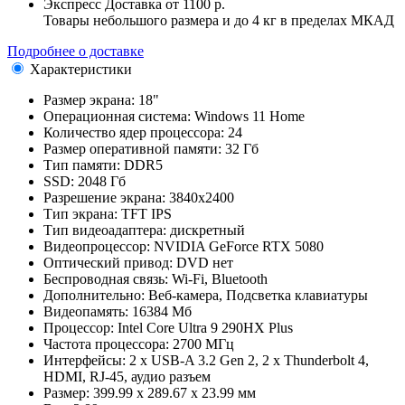
Экспресс Доставка
от 1100 р.
Товары небольшого размера и до 4 кг в пределах МКАД
Подробнее о доставке
Характеристики
Размер экрана:
18"
Операционная система:
Windows 11 Home
Количество ядер процессора:
24
Размер оперативной памяти:
32 Гб
Тип памяти:
DDR5
SSD:
2048 Гб
Разрешение экрана:
3840x2400
Тип экрана:
TFT IPS
Тип видеоадаптера:
дискретный
Видеопроцессор:
NVIDIA GeForce RTX 5080
Оптический привод:
DVD нет
Беспроводная связь:
Wi-Fi, Bluetooth
Дополнительно:
Веб-камера, Подсветка клавиатуры
Видеопамять:
16384 Мб
Процессор:
Intel Core Ultra 9 290HX Plus
Частота процессора:
2700 МГц
Интерфейсы:
2 x USB-A 3.2 Gen 2, 2 x Thunderbolt 4,
HDMI, RJ-45, аудио разъем
Размер:
399.99 x 289.67 x 23.99 мм