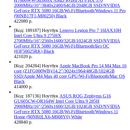
H7606WW-SE009X AMD Ryzen AI 9 HX 370
2000MHz/16"/3840x2400/64GB/2048GB SSD/NVIDIA
GeForce RTX 5080 16GB/Wi-Fi/Bluetooth/Windows 11 Pro
(90NB17F1-M00250) Black
422080 р.
[Код: 189187]
Ноутбук
Lenovo Legion Pro 7 16IAX10H
Intel Core Ultra 9 275HX
2700MHz/16"/2560x1600/32GB/1024GB SSD/NVIDIA
GeForce RTX 5080 16GB/Wi-Fi/Bluetooth/Без ОС
(83F50025RK) Black
421020 р.
[Код: 204284]
Ноутбук
Apple MacBook Pro 14 M4 Max 16
core (Z1FG000WB)/14.2"/3024x1964/48GB/1024GB
SSD/Apple M4 Max 40 core GPU/Wi-Fi/Bluetooth/Mac OS
Black
414000 р.
[Код: 187136]
Ноутбук
ASUS ROG Zephyrus G16
GU605CW-QR164W Intel Core Ultra 9 285H
2900MHz/16"/2560x1600/32GB/1024GB SSD/NVIDIA
GeForce RTX 5080 16GB/Wi-Fi/Bluetooth/Windows 11
Home (90NR0LX6-M008Y0) White
428840 р.