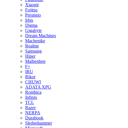
Xiaomi
Fujitsu
Prestigio
Irbis
Digma
Gigabyte
Dream Machines
Machenike
Realme
Samsung
Hiper
Maibenben
F+
IRU
Rikor
CHUWI
ADATA XPG
Rombica
Infinix
TCL
Razer
NERPA
Durabook
Sledgehammer