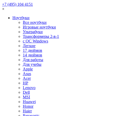
+7 (495) 104 4151
×
Ноутбуки
Все ноутбуки
Игровые ноутбуки
Ультрабуки
Трансформеры 2-в-1
с ОС Windows
Легкие
17 дюймов
14 дюймов
Для работы
Для учебы
Apple
Asus
Acer
HP
Lenovo
Dell
MSI
Huawei
Honor
Haier
Panasonic