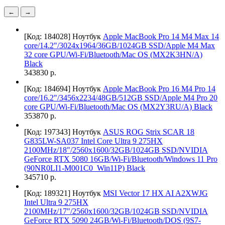
←
→
[Код: 184028]
Ноутбук
Apple MacBook Pro 14 M4 Max 14
core/14.2"/3024x1964/36GB/1024GB SSD/Apple M4 Max
32 core GPU/Wi-Fi/Bluetooth/Mac OS (MX2K3HN/A)
Black
343830 р.
[Код: 184694]
Ноутбук
Apple MacBook Pro 16 M4 Pro 14
core/16.2"/3456x2234/48GB/512GB SSD/Apple M4 Pro 20
core GPU/Wi-Fi/Bluetooth/Mac OS (MX2Y3RU/A) Black
353870 р.
[Код: 197343]
Ноутбук
ASUS ROG Strix SCAR 18
G835LW-SA037 Intel Core Ultra 9 275HX
2100MHz/18"/2560х1600/32GB/1024GB SSD/NVIDIA
GeForce RTX 5080 16GB/Wi-Fi/Bluetooth/Windows 11 Pro
(90NR0LI1-M001C0_Win11P) Black
345710 р.
[Код: 189321]
Ноутбук
MSI Vector 17 HX AI A2XWJG
Intel Ultra 9 275HX
2100MHz/17"/2560x1600/32GB/1024GB SSD/NVIDIA
GeForce RTX 5090 24GB/Wi-Fi/Bluetooth/DOS (9S7-