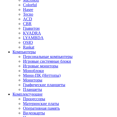
Microsoft
Colorful
Hasee
Tecno
ACD
CBR
Гравитон
KVADRA
LYAMBDA
OSIO
Raskat
Компьютеры
Персональные компьютеры
Игровые системные блоки
Игровые мониторы
Моноблоки
Мини-ПК (Неттопы)
Мониторы
Графические планшеты
Планшеты
Комплектующие
Процессоры
Материнские платы
Оперативная память
Видеокарты