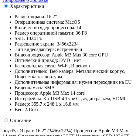
Подробнее о доставке
Характеристики
Размер экрана:
16.2"
Операционная система:
MacOS
Количество ядер процессора:
14
Размер оперативной памяти:
36 Гб
SSD:
1024 Гб
Разрешение экрана:
3456x2234
Тип видеоадаптера:
встроенный
Видеопроцессор:
Apple M3 Max 30 core GPU
Оптический привод:
DVD - нет
Беспроводная связь:
Wi-Fi, Bluetooth
Дополнительно:
Веб-камера, Металлический корпус,
Подсветка клавиатуры
Дополнительная информация:
нужен переходник на EU
Видеопамять:
SMA
Процессор:
Apple M3 Max 14 core
Интерфейсы:
3 x USB 4 Type C , аудио разъем, HDMI
Размер:
355.7 x 248.1 x 16.8 мм
Вес:
2.16 кг
Описание
ноутбук Экран: 16.2" (3456x2234) Процессор: Apple M3 Max