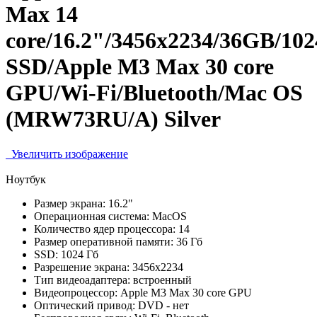
Max 14
core/16.2"/3456x2234/36GB/10
SSD/Apple M3 Max 30 core
GPU/Wi-Fi/Bluetooth/Mac OS
(MRW73RU/A) Silver
Увеличить изображение
Ноутбук
Размер экрана:
16.2"
Операционная система:
MacOS
Количество ядер процессора:
14
Размер оперативной памяти:
36 Гб
SSD:
1024 Гб
Разрешение экрана:
3456x2234
Тип видеоадаптера:
встроенный
Видеопроцессор:
Apple M3 Max 30 core GPU
Оптический привод:
DVD - нет