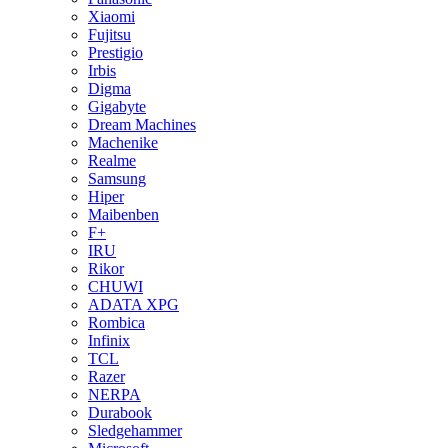
Xiaomi
Fujitsu
Prestigio
Irbis
Digma
Gigabyte
Dream Machines
Machenike
Realme
Samsung
Hiper
Maibenben
F+
IRU
Rikor
CHUWI
ADATA XPG
Rombica
Infinix
TCL
Razer
NERPA
Durabook
Sledgehammer