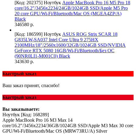
[Код: 202375]
Ноутбук
Apple MacBook Pro 16 M5 Pro 18
core/16.2"/3456x2234/24GB/1024GB SSD/Apple M5 Pro
20 core GPU/Wi-Fi/Bluetooth/Mac OS (MGEA4ZP/A)
Black
346580 р.
[Код: 186599]
Ноутбук
ASUS ROG Strix SCAR 18
G835LW-SA037 Intel Core Ultra 9 275HX
2100MHz/18"/2560х1600/32GB/1024GB SSD/NVIDIA
GeForce RTX 5080 16GB/Wi-Fi/Bluetooth/Без ОС
(90NR0LI1-M001C0) Black
343630 р.
Быстрый заказ
Ваш заказ принят, спасибо!
Быстрый заказ
Вы заказываете:
Ноутбук
[Код: 168289]
Apple MacBook Pro 16 M3 Max 14
core/16.2"/3456x2234/36GB/1024GB SSD/Apple M3 Max 30 core
GPU/Wi-Fi/Bluetooth/Mac OS (MRW73RU/A) Silver