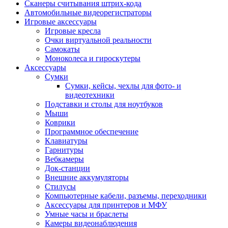
Сканеры считывания штрих-кода
Автомобильные видеорегистраторы
Игровые аксессуары
Игровые кресла
Очки виртуальной реальности
Самокаты
Моноколеса и гироскутеры
Аксессуары
Сумки
Сумки, кейсы, чехлы для фото- и
видеотехники
Подставки и столы для ноутбуков
Мыши
Коврики
Программное обеспечение
Клавиатуры
Гарнитуры
Вебкамеры
Док-станции
Внешние аккумуляторы
Стилусы
Компьютерные кабели, разъемы, переходники
Аксессуары для принтеров и МФУ
Умные часы и браслеты
Камеры видеонаблюдения