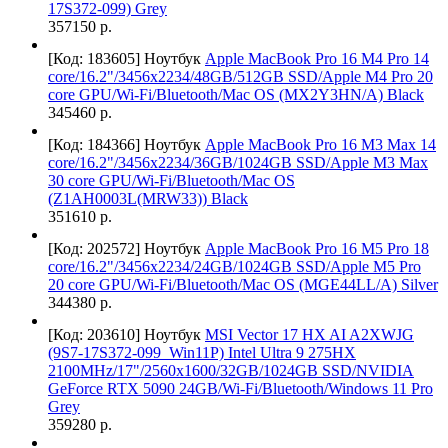
17S372-099) Grey
357150 р.
[Код: 183605]
Ноутбук
Apple MacBook Pro 16 M4 Pro 14
core/16.2"/3456x2234/48GB/512GB SSD/Apple M4 Pro 20
core GPU/Wi-Fi/Bluetooth/Mac OS (MX2Y3HN/A) Black
345460 р.
[Код: 184366]
Ноутбук
Apple MacBook Pro 16 M3 Max 14
core/16.2"/3456x2234/36GB/1024GB SSD/Apple M3 Max
30 core GPU/Wi-Fi/Bluetooth/Mac OS
(Z1AH0003L(MRW33)) Black
351610 р.
[Код: 202572]
Ноутбук
Apple MacBook Pro 16 M5 Pro 18
core/16.2"/3456x2234/24GB/1024GB SSD/Apple M5 Pro
20 core GPU/Wi-Fi/Bluetooth/Mac OS (MGE44LL/A) Silver
344380 р.
[Код: 203610]
Ноутбук
MSI Vector 17 HX AI A2XWJG
(9S7-17S372-099_Win11P) Intel Ultra 9 275HX
2100MHz/17"/2560x1600/32GB/1024GB SSD/NVIDIA
GeForce RTX 5090 24GB/Wi-Fi/Bluetooth/Windows 11 Pro
Grey
359280 р.