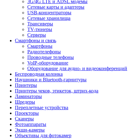
3G/4G LTE и ADSL модемы
Сетевые карты и адаптеры
USB-концентраторы
Сетевые хранилища
Трансиверы
TV-тюнеры
Серверы
Смартфоны и связь
Смартфоны
Радиотелефоны
Проводные телефоны
VoIP-оборудование
Оборудование для аудио- и видеоконференций
Беспроводная колонка
Наушники и Bluetooth-гарнитуры
Принтеры
Принтеры чеков, этикеток, штрих-кода
Ламинаторы
Шредеры
Переплетные устройства
Проекторы
Сканеры
Фотоаппараты
Экшн-камеры
Объективы для фотокамер