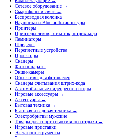
Комплектующие →
Сетевое оборудование →
Смартфоны и связь →
Беспроводная колонка
Наушники и Bluetooth-гарнитуры
Принтеры
Принтеры чеков, этикеток, штрих-кода
Ламинаторы
Шредеры
Переплетные устройства
Проекторы
Сканеры
Фотоаппараты
Экшн-камеры
Объективы для фотокамер
Сканеры считывания штрих-кода
Автомобильные видеорегистраторы
Игровые аксессуары →
Аксессуары →
Бытовая техника →
Бытовая и садовая техника →
Электробритвы мужские
Товары для спорта и активного отдыха →
Игровые приставки
Электроинструменты