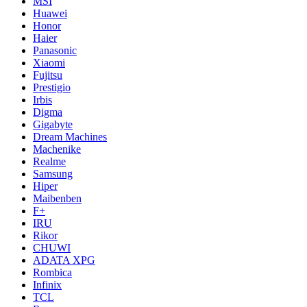
MSI
Huawei
Honor
Haier
Panasonic
Xiaomi
Fujitsu
Prestigio
Irbis
Digma
Gigabyte
Dream Machines
Machenike
Realme
Samsung
Hiper
Maibenben
F+
IRU
Rikor
CHUWI
ADATA XPG
Rombica
Infinix
TCL