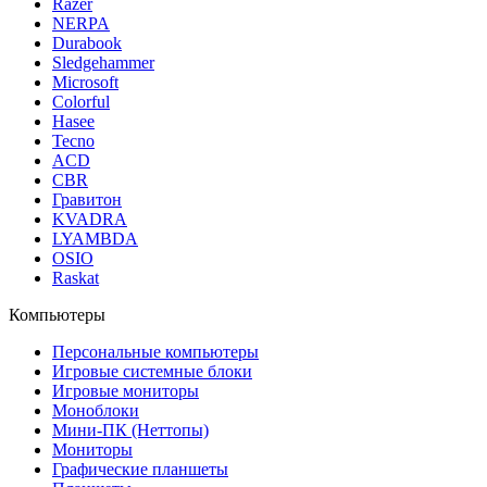
Razer
NERPA
Durabook
Sledgehammer
Microsoft
Colorful
Hasee
Tecno
ACD
CBR
Гравитон
KVADRA
LYAMBDA
OSIO
Raskat
Компьютеры
Персональные компьютеры
Игровые системные блоки
Игровые мониторы
Моноблоки
Мини-ПК (Неттопы)
Мониторы
Графические планшеты