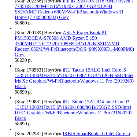
[Код: 202356]
Ноутбук
Infinix XBOOK B16 AMD Ryzen 7
7735HS 3200MHz/16"/1920x1200/16GB/512GB
SSD/AMD Radeon 680M/Wi-Fi/Bluetooth/Windows 11
Home (71005000502) Grey
58680 р.
[Код: 200189]
Ноутбук
ASUS ExpertBook P1
PM1503CDA-S70598 AMD Ryzen 5 150
3300MHz/15.6"/1920x1080/8GB/512GB SSD/AMD
Radeon 660M/Wi-Fi/Bluetooth/DOS (90NX09D1-M00PM0)
Grey
58230 р.
[Код: 178563]
Ноутбук
iRU Tactio 15ALG Intel Core i5
1235U 1300MHz/15.6"/1920x1080/16GB/512GB SSD/Intel
Iris Xe Graphics/Wi-Fi/Bluetooth/Windows 11 Pro (2019269)
Black
58690 р.
[Код: 199881]
Ноутбук
iRU Strato 15ALID4 Intel Core i3
1315U 1200MHz/15.6"/1920x1080/8GB/256GB SSD/Intel
UHD Graphics/Wi-Fi/Bluetooth/Windows 11 Pro (2168020)
Black
58690 р.
[Код: 202981]
Ноутбук
IRBIS SmartBook 16 Intel Core i5