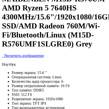
AMD Ryzen 5 7640HS
4300MHz/15.6"/1920x1080/16
SSD/AMD Radeon 760M/Wi-
Fi/Bluetooth/Linux (M15D-
R576UMF1SLGRE0) Grey
Увеличить изображение
Ноутбук
Размер экрана:
15.6 "
Операционная система:
Linux
Количество ядер процессора:
6
Размер оперативной памяти:
16 Гб
Тип памяти:
DDR5
SSD:
512 Гб
Разрешение экрана:
1920x1080
Тип экрана:
TFT IPS
Тип видеоадаптера:
встроенная