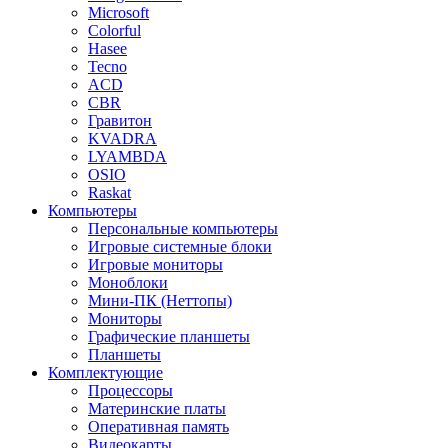
Microsoft
Colorful
Hasee
Tecno
ACD
CBR
Гравитон
KVADRA
LYAMBDA
OSIO
Raskat
Компьютеры
Персональные компьютеры
Игровые системные блоки
Игровые мониторы
Моноблоки
Мини-ПК (Неттопы)
Мониторы
Графические планшеты
Планшеты
Комплектующие
Процессоры
Материнские платы
Оперативная память
Видеокарты