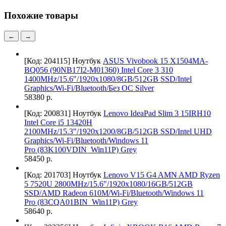
Похожие товары
←
→
[Код: 204115]
Ноутбук
ASUS Vivobook 15 X1504MA-
BQ056 (90NB17I2-M01360) Intel Core 3 310
1400MHz/15.6"/1920x1080/8GB/512GB SSD/Intel
Graphics/Wi-Fi/Bluetooth/Без ОС Silver
58380 р.
[Код: 200831]
Ноутбук
Lenovo IdeaPad Slim 3 15IRH10
Intel Core i5 13420H
2100MHz/15.3"/1920x1200/8GB/512GB SSD/Intel UHD
Graphics/Wi-Fi/Bluetooth/Windows 11
Pro (83K100VDIN_Win11P) Grey
58450 р.
[Код: 201703]
Ноутбук
Lenovo V15 G4 AMN AMD Ryzen
5 7520U 2800MHz/15.6"/1920x1080/16GB/512GB
SSD/AMD Radeon 610M/Wi-Fi/Bluetooth/Windows 11
Pro (83CQA01BIN_Win11P) Grey
58640 р.