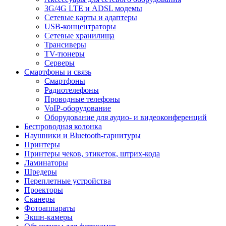
3G/4G LTE и ADSL модемы
Сетевые карты и адаптеры
USB-концентраторы
Сетевые хранилища
Трансиверы
TV-тюнеры
Серверы
Смартфоны и связь
Смартфоны
Радиотелефоны
Проводные телефоны
VoIP-оборудование
Оборудование для аудио- и видеоконференций
Беспроводная колонка
Наушники и Bluetooth-гарнитуры
Принтеры
Принтеры чеков, этикеток, штрих-кода
Ламинаторы
Шредеры
Переплетные устройства
Проекторы
Сканеры
Фотоаппараты
Экшн-камеры