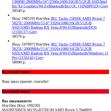
13600H 2800MHz/16"/2560x1600/16GB/512GB SSD/Intel
Iris Xe Graphics/Wi-Fi/Bluetooth/Без ОС (16NBP01D) Gray
58540 р.
[Код: 198529]
Ноутбук
iRU Tactio 15PHR AMD Ryzen 7
5825U 2000MHz/15.6"/1920x1080/16GB/512GB
SSD/AMD Radeon RX Vega 8/Wi-Fi/Bluetooth/DOS
(2150137) Grey
58570 р.
[Код: 197997]
Ноутбук
iRU Tactio 15PHR AMD Ryzen 7
5825U 2000MHz/15.6"/1920x1080/16GB/512GB
SSD/AMD Radeon RX Vega 8/Wi-Fi/Bluetooth/Windows 11
Pro (2150142) Grey
58690 р.
Быстрый заказ
Ваш заказ принят, спасибо!
Быстрый заказ
Вы заказываете:
Ноутбук
[Код: 199230]
MAIBENBEN M15D-R576UM AMD Ryzen 5 7640HS