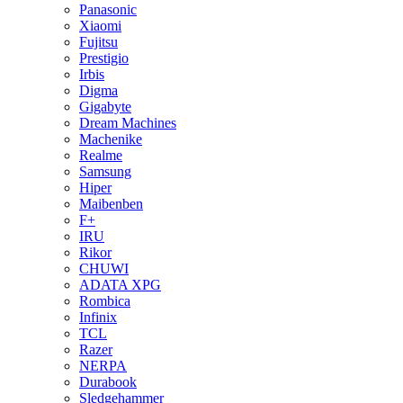
Panasonic
Xiaomi
Fujitsu
Prestigio
Irbis
Digma
Gigabyte
Dream Machines
Machenike
Realme
Samsung
Hiper
Maibenben
F+
IRU
Rikor
CHUWI
ADATA XPG
Rombica
Infinix
TCL
Razer
NERPA
Durabook
Sledgehammer