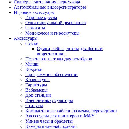
Сканеры считывания штрих-кода
Автомобильные видеорегистраторы
Игровые аксессуары
Игровые кресла
Очки виртуальной реальности
Самокаты
Моноколеса и гироскутеры
Аксессуары
Сумки
Сумки, кейсы, чехлы для фото- и
видеотехники
Подставки и столы для ноутбуков
Мыши
Коврики
Программное обеспечение
Клавиатуры
Гарнитуры
Вебкамеры
Док-станции
Внешние аккумуляторы
Стилусы
Компьютерные кабели, разъемы, переходники
Аксессуары для принтеров и МФУ
Умные часы и браслеты
Камеры видеонаблюдения