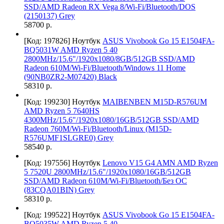
SSD/AMD Radeon RX Vega 8/Wi-Fi/Bluetooth/DOS
(2150137) Grey
58700 р.
[Код: 197826]
Ноутбук
ASUS Vivobook Go 15 E1504FA-
BQ5031W AMD Ryzen 5 40
2800MHz/15.6"/1920x1080/8GB/512GB SSD/AMD
Radeon 610M/Wi-Fi/Bluetooth/Windows 11 Home
(90NB0ZR2-M07420) Black
58310 р.
[Код: 199230]
Ноутбук
MAIBENBEN M15D-R576UM
AMD Ryzen 5 7640HS
4300MHz/15.6"/1920x1080/16GB/512GB SSD/AMD
Radeon 760M/Wi-Fi/Bluetooth/Linux (M15D-
R576UMF1SLGRE0) Grey
58540 р.
[Код: 197556]
Ноутбук
Lenovo V15 G4 AMN AMD Ryzen
5 7520U 2800MHz/15.6"/1920x1080/16GB/512GB
SSD/AMD Radeon 610M/Wi-Fi/Bluetooth/Без ОС
(83CQA01BIN) Grey
58310 р.
[Код: 199522]
Ноутбук
ASUS Vivobook Go 15 E1504FA-
BQ5035W AMD Ryzen 5 40