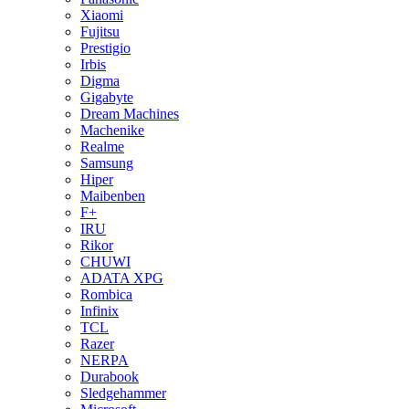
Xiaomi
Fujitsu
Prestigio
Irbis
Digma
Gigabyte
Dream Machines
Machenike
Realme
Samsung
Hiper
Maibenben
F+
IRU
Rikor
CHUWI
ADATA XPG
Rombica
Infinix
TCL
Razer
NERPA
Durabook
Sledgehammer