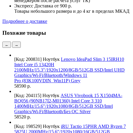
менеджером после расчета услуг ТК)
Экспресс Доставка
от 900 р.
Товары небольшого размера и до 4 кг в пределах МКАД
Подробнее о доставке
Похожие товары
←
→
[Код: 200831]
Ноутбук
Lenovo IdeaPad Slim 3 15IRH10
Intel Core i5 13420H
2100MHz/15.3"/1920x1200/8GB/512GB SSD/Intel UHD
Graphics/Wi-Fi/Bluetooth/Windows 11
Pro (83K100VDIN_Win11P) Grey
58590 р.
[Код: 204115]
Ноутбук
ASUS Vivobook 15 X1504MA-
BQ056 (90NB17I2-M01360) Intel Core 3 310
1400MHz/15.6"/1920x1080/8GB/512GB SSD/Intel
Graphics/Wi-Fi/Bluetooth/Без ОС Silver
58520 р.
[Код: 198529]
Ноутбук
iRU Tactio 15PHR AMD Ryzen 7
5825U 2000MHz/15.6"/1920x1080/16GB/512GB