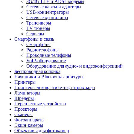
3G/4G LTE и ADSL модемы
Сетевые карты и адаптеры
USB-концентраторы
Сетевые хранилища
Трансиверы
TV-тюнеры
Серверы
Смартфоны и связь
Смартфоны
Радиотелефоны
Проводные телефоны
VoIP-оборудование
Оборудование для аудио- и видеоконференций
Беспроводная колонка
Наушники и Bluetooth-гарнитуры
Принтеры
Принтеры чеков, этикеток, штрих-кода
Ламинаторы
Шредеры
Переплетные устройства
Проекторы
Сканеры
Фотоаппараты
Экшн-камеры
Объективы для фотокамер