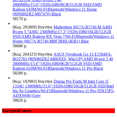
2800MHz/15.6"/1920x1080/8GB/512GB SSD/AMD
Radeon 610M/Wi-Fi/Bluetooth/Windows 11 Home
(90NB0ZR2-M07470) Black
58170 р.
[Код: 201809]
Ноутбук
Maibenben M17A-R574UM AMD
Ryzen 5 7430U 2300MHz/17.3"/1920x1080/16GB/512GB
SSD/AMD Radeon RX Vega 7/Wi-Fi/Bluetooth/Windows 11
Home (M17A-R574UM0F3RHU4EB1) Blue
58680 р.
[Код: 204323]
Ноутбук
ASUS Vivobook Go 15 E1504FA-
BQ2783 (90NB0ZR2-M06XE0_Win11P) AMD Ryzen 5 40
2800MHz/15.6"/1920x1080/8GB/512GB SSD/AMD
Radeon 610M/Wi-Fi/Bluetooth/Windows 11 Pro Black
58280 р.
[Код: 182983]
Ноутбук
Digma Pro Fortis M Intel Core i5
1334U 1300MHz/15.6"/1920х1080/16GB/512GB SSD/Intel
Iris Xe Graphics/Wi-Fi/Bluetooth/Windows 11 Pro (DN15P5-
ADXW06) Grey
58620 р.
Быстрый заказ