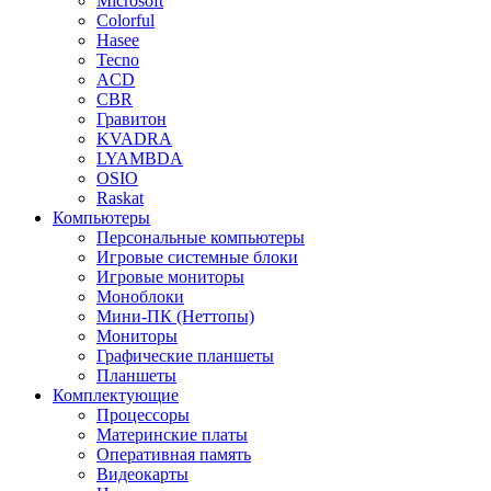
Microsoft
Colorful
Hasee
Tecno
ACD
CBR
Гравитон
KVADRA
LYAMBDA
OSIO
Raskat
Компьютеры
Персональные компьютеры
Игровые системные блоки
Игровые мониторы
Моноблоки
Мини-ПК (Неттопы)
Мониторы
Графические планшеты
Планшеты
Комплектующие
Процессоры
Материнские платы
Оперативная память
Видеокарты