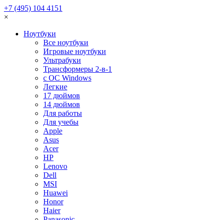
+7 (495) 104 4151
×
Ноутбуки
Все ноутбуки
Игровые ноутбуки
Ультрабуки
Трансформеры 2-в-1
с ОС Windows
Легкие
17 дюймов
14 дюймов
Для работы
Для учебы
Apple
Asus
Acer
HP
Lenovo
Dell
MSI
Huawei
Honor
Haier
Panasonic