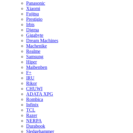
Panasonic
Xiaomi
Fujitsu
Prestigio
Irbis
Digma
Gigabyte
Dream Machines
Machenike
Realme
Samsung
Hiper
Maibenben
F+
IRU
Rikor
CHUWI
ADATA XPG
Rombica
Infinix
TCL
Razer
NERPA
Durabook
Sledgehammer