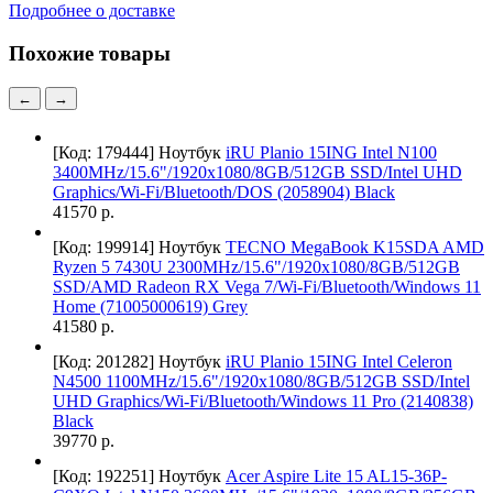
Подробнее о доставке
Похожие товары
←
→
[Код: 179444]
Ноутбук
iRU Planio 15ING Intel N100
3400MHz/15.6"/1920x1080/8GB/512GB SSD/Intel UHD
Graphics/Wi-Fi/Bluetooth/DOS (2058904) Black
41570 р.
[Код: 199914]
Ноутбук
TECNO MegaBook K15SDA AMD
Ryzen 5 7430U 2300MHz/15.6"/1920x1080/8GB/512GB
SSD/AMD Radeon RX Vega 7/Wi-Fi/Bluetooth/Windows 11
Home (71005000619) Grey
41580 р.
[Код: 201282]
Ноутбук
iRU Planio 15ING Intel Celeron
N4500 1100MHz/15.6"/1920x1080/8GB/512GB SSD/Intel
UHD Graphics/Wi-Fi/Bluetooth/Windows 11 Pro (2140838)
Black
39770 р.
[Код: 192251]
Ноутбук
Acer Aspire Lite 15 AL15-36P-