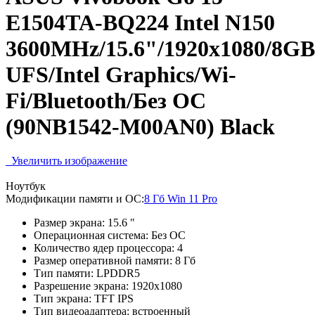
E1504TA-BQ224 Intel N150
3600MHz/15.6"/1920x1080/8G
UFS/Intel Graphics/Wi-
Fi/Bluetooth/Без ОС
(90NB1542-M00AN0) Black
Увеличить изображение
Ноутбук
Модификации памяти и ОС:
8 Гб Win 11 Pro
Размер экрана:
15.6 "
Операционная система:
Без ОС
Количество ядер процессора:
4
Размер оперативной памяти:
8 Гб
Тип памяти:
LPDDR5
Разрешение экрана:
1920x1080
Тип экрана:
TFT IPS
Тип видеоадаптера:
встроенный