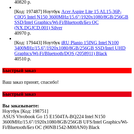
40820 р.
[Код: 197487]
Ноутбук
Acer Aspire Lite 15 AL15-36P-
C0Q5 Intel N150 3600MHz/15.6"/1920x1080/8GB/256GB
SSD/Intel Graphics/Wi-Fi/Bluetooth/Без ОС
(NX.DGJCD.001) Silver
40970 р.
[Код: 179443]
Ноутбук
iRU Planio 15ING Intel N100
3400MHz/15.6"/1920x1080/8GB/256GB SSD/Intel UHD
Graphics/Wi-Fi/Bluetooth/DOS (2058911) Black
40510 р.
Быстрый заказ
Ваш заказ принят, спасибо!
Быстрый заказ
Вы заказываете:
Ноутбук
[Код: 198751]
ASUS Vivobook Go 15 E1504TA-BQ224 Intel N150
3600MHz/15.6"/1920x1080/8GB/256GB UFS/Intel Graphics/Wi-
Fi/Bluetooth/Без ОС (90NB1542-M00AN0) Black