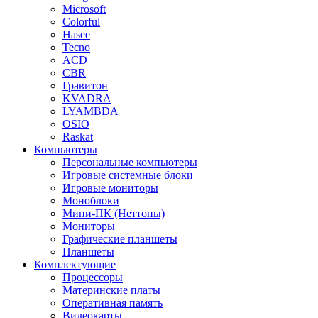
Microsoft
Colorful
Hasee
Tecno
ACD
CBR
Гравитон
KVADRA
LYAMBDA
OSIO
Raskat
Компьютеры
Персональные компьютеры
Игровые системные блоки
Игровые мониторы
Моноблоки
Мини-ПК (Неттопы)
Мониторы
Графические планшеты
Планшеты
Комплектующие
Процессоры
Материнские платы
Оперативная память
Видеокарты