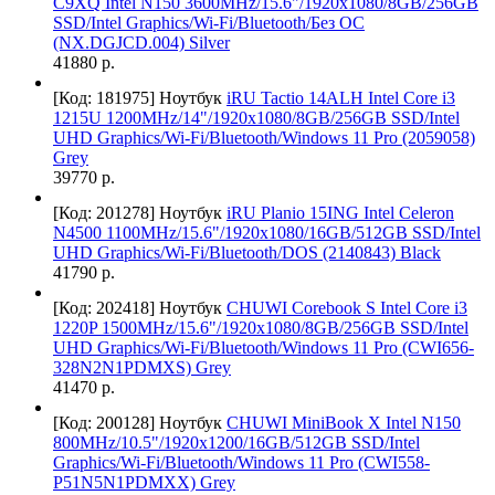
C9XQ Intel N150 3600MHz/15.6"/1920x1080/8GB/256GB
SSD/Intel Graphics/Wi-Fi/Bluetooth/Без ОС
(NX.DGJCD.004) Silver
41880 р.
[Код: 181975]
Ноутбук
iRU Tactio 14ALH Intel Core i3
1215U 1200MHz/14"/1920x1080/8GB/256GB SSD/Intel
UHD Graphics/Wi-Fi/Bluetooth/Windows 11 Pro (2059058)
Grey
39770 р.
[Код: 201278]
Ноутбук
iRU Planio 15ING Intel Celeron
N4500 1100MHz/15.6"/1920x1080/16GB/512GB SSD/Intel
UHD Graphics/Wi-Fi/Bluetooth/DOS (2140843) Black
41790 р.
[Код: 202418]
Ноутбук
CHUWI Corebook S Intel Core i3
1220P 1500MHz/15.6"/1920x1080/8GB/256GB SSD/Intel
UHD Graphics/Wi-Fi/Bluetooth/Windows 11 Pro (CWI656-
328N2N1PDMXS) Grey
41470 р.
[Код: 200128]
Ноутбук
CHUWI MiniBook X Intel N150
800MHz/10.5"/1920x1200/16GB/512GB SSD/Intel
Graphics/Wi-Fi/Bluetooth/Windows 11 Pro (CWI558-
P51N5N1PDMXX) Grey