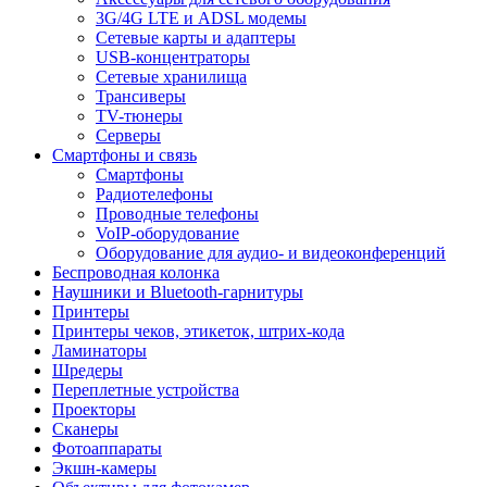
3G/4G LTE и ADSL модемы
Сетевые карты и адаптеры
USB-концентраторы
Сетевые хранилища
Трансиверы
TV-тюнеры
Серверы
Смартфоны и связь
Смартфоны
Радиотелефоны
Проводные телефоны
VoIP-оборудование
Оборудование для аудио- и видеоконференций
Беспроводная колонка
Наушники и Bluetooth-гарнитуры
Принтеры
Принтеры чеков, этикеток, штрих-кода
Ламинаторы
Шредеры
Переплетные устройства
Проекторы
Сканеры
Фотоаппараты
Экшн-камеры