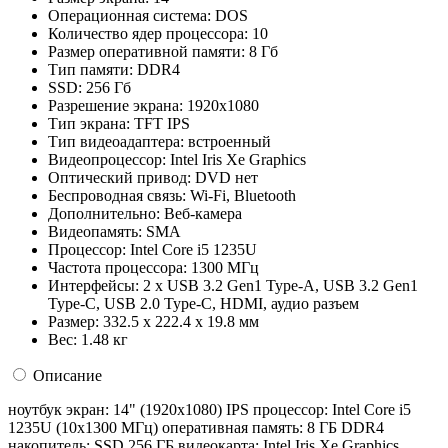
Операционная система:
DOS
Количество ядер процессора:
10
Размер оперативной памяти:
8 Гб
Тип памяти:
DDR4
SSD:
256 Гб
Разрешение экрана:
1920x1080
Тип экрана:
TFT IPS
Тип видеоадаптера:
встроенный
Видеопроцессор:
Intel Iris Xe Graphics
Оптический привод:
DVD нет
Беспроводная связь:
Wi-Fi, Bluetooth
Дополнительно:
Веб-камера
Видеопамять:
SMA
Процессор:
Intel Core i5 1235U
Частота процессора:
1300 МГц
Интерфейсы:
2 x USB 3.2 Gen1 Type-A, USB 3.2 Gen1
Type-C, USB 2.0 Type-C, HDMI, аудио разъем
Размер:
332.5 х 222.4 х 19.8 мм
Вес:
1.48 кг
Описание
ноутбук экран: 14" (1920x1080) IPS процессор: Intel Core i5
1235U (10x1300 МГц) оперативная память: 8 ГБ DDR4
накопитель: SSD 256 ГБ видеокарта: Intel Iris Xe Graphics