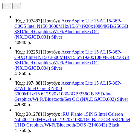
←
→
[Код: 197487]
Ноутбук
Acer Aspire Lite 15 AL15-36P-
C0Q5 Intel N150 3600MHz/15.6"/1920x1080/8GB/256GB
SSD/Intel Graphics/Wi-Fi/Bluetooth/Без ОС
(NX.DGJCD.001) Silver
40940 р.
[Код: 192251]
Ноутбук
Acer Aspire Lite 15 AL15-36P-
C9XQ Intel N150 3600MHz/15.6"/1920x1080/8GB/256GB
SSD/Intel Graphics/Wi-Fi/Bluetooth/Без ОС
(NX.DGJCD.004) Silver
41860 р.
[Код: 197488]
Ноутбук
Acer Aspire Lite 15 AL15-36P-
37WL Intel Core 3 N350
3900MHz/15.6"/1920x1080/8GB/256GB SSD/Intel
Graphics/Wi-Fi/Bluetooth/Без ОС (NX.DGJCD.002) Silver
42080 р.
[Код: 201278]
Ноутбук
iRU Planio 15ING Intel Celeron
N4500 1100MHz/15.6"/1920x1080/16GB/512GB SSD/Intel
UHD Graphics/Wi-Fi/Bluetooth/DOS (2140843) Black
41760 р.