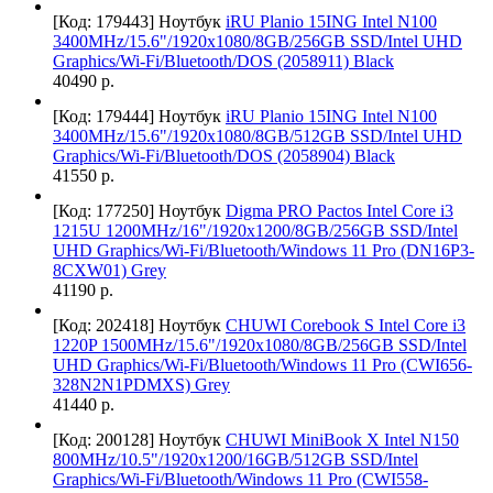
[Код: 179443]
Ноутбук
iRU Planio 15ING Intel N100
3400MHz/15.6"/1920x1080/8GB/256GB SSD/Intel UHD
Graphics/Wi-Fi/Bluetooth/DOS (2058911) Black
40490 р.
[Код: 179444]
Ноутбук
iRU Planio 15ING Intel N100
3400MHz/15.6"/1920x1080/8GB/512GB SSD/Intel UHD
Graphics/Wi-Fi/Bluetooth/DOS (2058904) Black
41550 р.
[Код: 177250]
Ноутбук
Digma PRO Pactos Intel Core i3
1215U 1200MHz/16"/1920x1200/8GB/256GB SSD/Intel
UHD Graphics/Wi-Fi/Bluetooth/Windows 11 Pro (DN16P3-
8CXW01) Grey
41190 р.
[Код: 202418]
Ноутбук
CHUWI Corebook S Intel Core i3
1220P 1500MHz/15.6"/1920x1080/8GB/256GB SSD/Intel
UHD Graphics/Wi-Fi/Bluetooth/Windows 11 Pro (CWI656-
328N2N1PDMXS) Grey
41440 р.
[Код: 200128]
Ноутбук
CHUWI MiniBook X Intel N150
800MHz/10.5"/1920x1200/16GB/512GB SSD/Intel
Graphics/Wi-Fi/Bluetooth/Windows 11 Pro (CWI558-