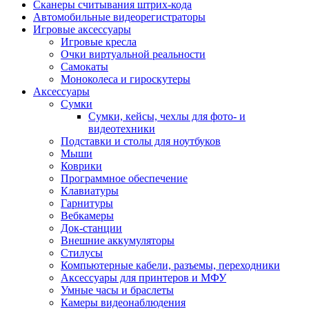
Сканеры считывания штрих-кода
Автомобильные видеорегистраторы
Игровые аксессуары
Игровые кресла
Очки виртуальной реальности
Самокаты
Моноколеса и гироскутеры
Аксессуары
Сумки
Сумки, кейсы, чехлы для фото- и
видеотехники
Подставки и столы для ноутбуков
Мыши
Коврики
Программное обеспечение
Клавиатуры
Гарнитуры
Вебкамеры
Док-станции
Внешние аккумуляторы
Стилусы
Компьютерные кабели, разъемы, переходники
Аксессуары для принтеров и МФУ
Умные часы и браслеты
Камеры видеонаблюдения