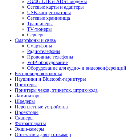
3G/4G LTE и ADSL модемы
Сетевые карты и адаптеры
USB-концентраторы
Сетевые хранилища
Трансиверы
TV-тюнеры
Серверы
Смартфоны и связь
Смартфоны
Радиотелефоны
Проводные телефоны
VoIP-оборудование
Оборудование для аудио- и видеоконференций
Беспроводная колонка
Наушники и Bluetooth-гарнитуры
Принтеры
Принтеры чеков, этикеток, штрих-кода
Ламинаторы
Шредеры
Переплетные устройства
Проекторы
Сканеры
Фотоаппараты
Экшн-камеры
Объективы для фотокамер