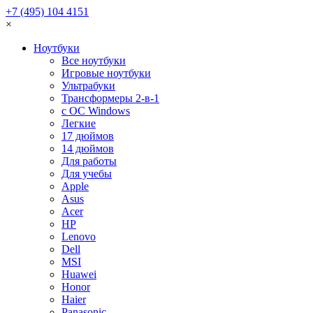
+7 (495) 104 4151
×
Ноутбуки
Все ноутбуки
Игровые ноутбуки
Ультрабуки
Трансформеры 2-в-1
с ОС Windows
Легкие
17 дюймов
14 дюймов
Для работы
Для учебы
Apple
Asus
Acer
HP
Lenovo
Dell
MSI
Huawei
Honor
Haier
Panasonic