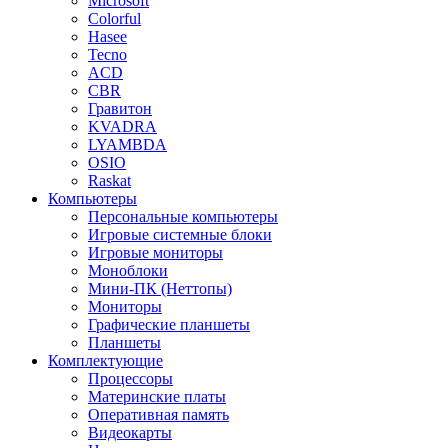
Microsoft
Colorful
Hasee
Tecno
ACD
CBR
Гравитон
KVADRA
LYAMBDA
OSIO
Raskat
Компьютеры
Персональные компьютеры
Игровые системные блоки
Игровые мониторы
Моноблоки
Мини-ПК (Неттопы)
Мониторы
Графические планшеты
Планшеты
Комплектующие
Процессоры
Материнские платы
Оперативная память
Видеокарты