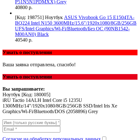
P51N5N1PDMXX) Grey
40800 р.
[Код: 198751]
Ноутбук
ASUS Vivobook Go 15 E1504TA-
BQ224 Intel N150 3600MHz/15.6"/1920x1080/8GB/256GB
UFS/Intel Graphics/Wi-Fi/Bluetooth/Без ОС (90NB1542-
M00AN0) Black
40540 р.
Узнать о поступлении
Ваша заявка отправлена, спасибо!
Узнать о поступлении
Вы запрашиваете:
Ноутбук
[Код: 180005]
iRU Tactio 14ALH Intel Core i5 1235U
1300MHz/14"/1920x1080/8GB/256GB SSD/Intel Iris Xe
Graphics/Wi-Fi/Bluetooth/DOS (2058896) Grey
Согласие на обработку персональных данных