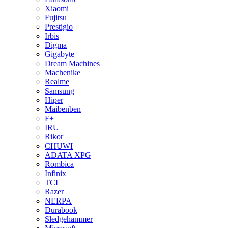
Xiaomi
Fujitsu
Prestigio
Irbis
Digma
Gigabyte
Dream Machines
Machenike
Realme
Samsung
Hiper
Maibenben
F+
IRU
Rikor
CHUWI
ADATA XPG
Rombica
Infinix
TCL
Razer
NERPA
Durabook
Sledgehammer