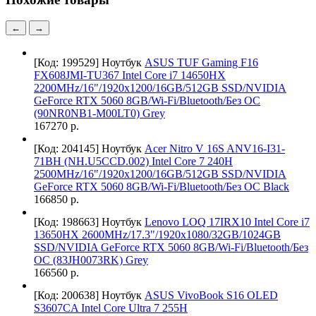
←
→
[Код: 199529]
Ноутбук
ASUS TUF Gaming F16
FX608JMI-TU367 Intel Core i7 14650HX
2200MHz/16"/1920x1200/16GB/512GB SSD/NVIDIA
GeForce RTX 5060 8GB/Wi-Fi/Bluetooth/Без ОС
(90NR0NB1-M00LT0) Grey
167270 р.
[Код: 204145]
Ноутбук
Acer Nitro V 16S ANV16-I31-
71BH (NH.U5CCD.002) Intel Core 7 240H
2500MHz/16"/1920x1200/16GB/512GB SSD/NVIDIA
GeForce RTX 5060 8GB/Wi-Fi/Bluetooth/Без ОС Black
166850 р.
[Код: 198663]
Ноутбук
Lenovo LOQ 17IRX10 Intel Core i7
13650HX 2600MHz/17.3"/1920x1080/32GB/1024GB
SSD/NVIDIA GeForce RTX 5060 8GB/Wi-Fi/Bluetooth/Без
ОС (83JH0073RK) Grey
166560 р.
[Код: 200638]
Ноутбук
ASUS VivoBook S16 OLED
S3607CA Intel Core Ultra 7 255H