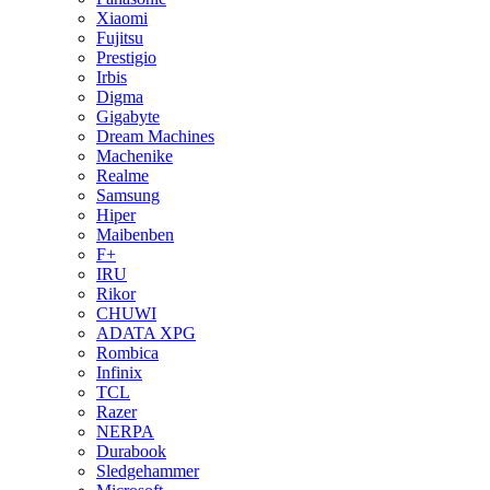
Xiaomi
Fujitsu
Prestigio
Irbis
Digma
Gigabyte
Dream Machines
Machenike
Realme
Samsung
Hiper
Maibenben
F+
IRU
Rikor
CHUWI
ADATA XPG
Rombica
Infinix
TCL
Razer
NERPA
Durabook
Sledgehammer