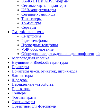
3G/4G LTE и ADSL модемы
Сетевые карты и адаптеры
USB-концентраторы
Сетевые хранилища
Трансиверы
TV-тюнеры
Серверы
Смартфоны и связь
Смартфоны
Радиотелефоны
Проводные телефоны
VoIP-оборудование
Оборудование для аудио- и видеоконференций
Беспроводная колонка
Наушники и Bluetooth-гарнитуры
Принтеры
Принтеры чеков, этикеток, штрих-кода
Ламинаторы
Шредеры
Переплетные устройства
Проекторы
Сканеры
Фотоаппараты
Экшн-камеры
Объективы для фотокамер