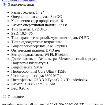
Характеристики
Размер экрана:
14.2"
Операционная система:
Без ОС
Количество ядер процессора:
16
Размер оперативной памяти:
32 Гб
Тип памяти:
LPDDR5
SSD:
1024 Гб
Тип экрана:
сенсорный, мультитач-экран, OLED
Тип видеоадаптера:
встроенный
Видеопроцессор:
Intel Arc Graphics
Оптический привод:
DVD нет
Беспроводная связь:
Wi-Fi, Bluetooth
Дополнительно:
Веб-камера, Металлический корпус,
Подсветка клавиатуры
Видеопамять:
SMA
Процессор:
Intel Core Ultra 7 155H
Частота процессора:
3800 МГц
Интерфейсы:
USB 3.0 Type-C, 2 x Thunderbolt 4
Размер:
310 х 222 х 13.5 мм
Вес:
0.98 кг
Описание
ноутбук сенсорный экран: 14.2" (3120х2080) OLED процессор: