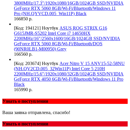
3800MHz/17.3"/1920x1080/16GB/1024GB SSD/NVIDIA
GeForce RTX 5060 8GB/Wi-Fi/Bluetooth/Windows 11
Pro (NH.QYVCD.005_Win11P) Black
166850 р.
[Код: 194121]
Ноутбук
ASUS ROG STRIX G16
G615JMR-S5202 Intel Core i7 14650HX
2200MHz/16"/2560x1600/16GB/1024GB SSD/NVIDIA
GeForce RTX 5060 8GB/Wi-Fi/Bluetooth/DOS
(90NR0LB1-M00950) Grey
166560 р.
[Код: 203674]
Ноутбук
Acer Nitro V 15 ANV15-52-58NU
(NH.QV2CD.005_32Win11P) Intel Core 5 210H
2200MHz/15.6"/1920x1080/32GB/1024GB SSD/NVIDIA
GeForce RTX 4050 6GB/Wi-Fi/Bluetooth/Windows 11 Pro
Black
165990 р.
Узнать о поступлении
Ваша заявка отправлена, спасибо!
Узнать о поступлении