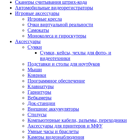
Сканеры считывания штрих-кода
Автомобильные видеорегистраторы
Игровые аксессуары
Игровые кресла
Очки виртуальной реальности
Самокаты
Моноколеса и гироскутеры
Аксессуары
Сумки
Сумки, кейсы, чехлы для фото- и
видеотехники
Подставки и столы для ноутбуков
Мыши
Коврики
Программное обеспечение
Клавиатуры
Гарнитуры
Вебкамеры
Док-станции
Внешние аккумуляторы
Стилусы
Компьютерные кабели, разъемы, переходники
Аксессуары для принтеров и МФУ
Умные часы и браслеты
Камеры видеонаблюдения