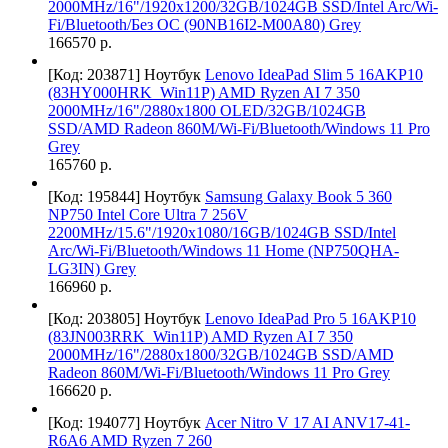
2000MHz/16"/1920x1200/32GB/1024GB SSD/Intel Arc/Wi-
Fi/Bluetooth/Без ОС (90NB16I2-M00A80) Grey
166570 р.
[Код: 203871]
Ноутбук
Lenovo IdeaPad Slim 5 16AKP10
(83HY000HRK_Win11P) AMD Ryzen AI 7 350
2000MHz/16"/2880x1800 OLED/32GB/1024GB
SSD/AMD Radeon 860M/Wi-Fi/Bluetooth/Windows 11 Pro
Grey
165760 р.
[Код: 195844]
Ноутбук
Samsung Galaxy Book 5 360
NP750 Intel Core Ultra 7 256V
2200MHz/15.6"/1920x1080/16GB/1024GB SSD/Intel
Arc/Wi-Fi/Bluetooth/Windows 11 Home (NP750QHA-
LG3IN) Grey
166960 р.
[Код: 203805]
Ноутбук
Lenovo IdeaPad Pro 5 16AKP10
(83JN003RRK_Win11P) AMD Ryzen AI 7 350
2000MHz/16"/2880x1800/32GB/1024GB SSD/AMD
Radeon 860M/Wi-Fi/Bluetooth/Windows 11 Pro Grey
166620 р.
[Код: 194077]
Ноутбук
Acer Nitro V 17 AI ANV17-41-
R6A6 AMD Ryzen 7 260