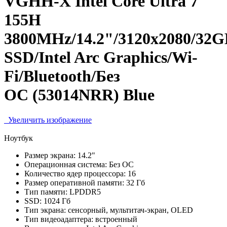
VGHH-X Intel Core Ultra 7
155H
3800MHz/14.2"/3120х2080/32
SSD/Intel Arc Graphics/Wi-
Fi/Bluetooth/Без
ОС (53014NRR) Blue
Увеличить изображение
Ноутбук
Размер экрана:
14.2"
Операционная система:
Без ОС
Количество ядер процессора:
16
Размер оперативной памяти:
32 Гб
Тип памяти:
LPDDR5
SSD:
1024 Гб
Тип экрана:
сенсорный, мультитач-экран, OLED
Тип видеоадаптера:
встроенный