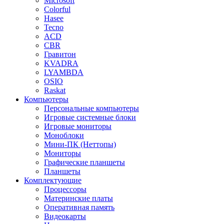
Microsoft
Colorful
Hasee
Tecno
ACD
CBR
Гравитон
KVADRA
LYAMBDA
OSIO
Raskat
Компьютеры
Персональные компьютеры
Игровые системные блоки
Игровые мониторы
Моноблоки
Мини-ПК (Неттопы)
Мониторы
Графические планшеты
Планшеты
Комплектующие
Процессоры
Материнские платы
Оперативная память
Видеокарты