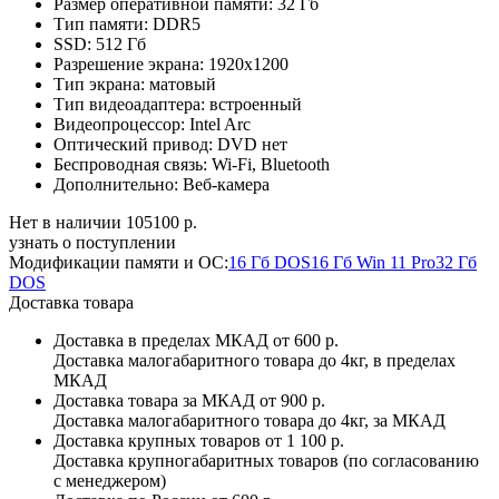
Размер оперативной памяти:
32 Гб
Тип памяти:
DDR5
SSD:
512 Гб
Разрешение экрана:
1920x1200
Тип экрана:
матовый
Тип видеоадаптера:
встроенный
Видеопроцессор:
Intel Arc
Оптический привод:
DVD нет
Беспроводная связь:
Wi-Fi, Bluetooth
Дополнительно:
Веб-камера
Нет в наличии
105100 р.
узнать о поступлении
Модификации памяти и ОС:
16 Гб DOS
16 Гб Win 11 Pro
32 Гб
DOS
Доставка товара
Доставка в пределах МКАД
от 600 р.
Доставка малогабаритного товара до 4кг, в пределах
МКАД
Доставка товара за МКАД
от 900 р.
Доставка малогабаритного товара до 4кг, за МКАД
Доставка крупных товаров
от 1 100 р.
Доставка крупногабаритных товаров (по согласованию
с менеджером)