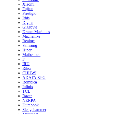
Xiaomi
Fujitsu
Prestigio
Irbis
Digma
Gigabyte
Dream Machines
Machenike
Realme
Samsung
Hiper
Maibenben
F+
IRU
Rikor
CHUWI
ADATA XPG
Rombica
Infinix
TCL
Razer
NERPA
Durabook
Sledgehammer