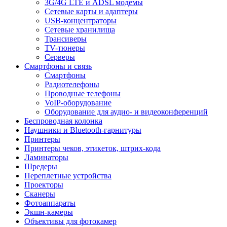
3G/4G LTE и ADSL модемы
Сетевые карты и адаптеры
USB-концентраторы
Сетевые хранилища
Трансиверы
TV-тюнеры
Серверы
Смартфоны и связь
Смартфоны
Радиотелефоны
Проводные телефоны
VoIP-оборудование
Оборудование для аудио- и видеоконференций
Беспроводная колонка
Наушники и Bluetooth-гарнитуры
Принтеры
Принтеры чеков, этикеток, штрих-кода
Ламинаторы
Шредеры
Переплетные устройства
Проекторы
Сканеры
Фотоаппараты
Экшн-камеры
Объективы для фотокамер