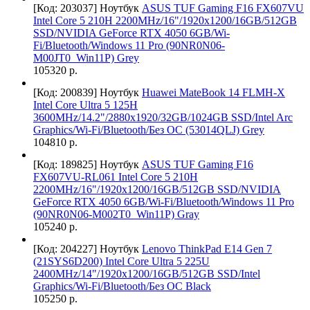
[Код: 203037]
Ноутбук
ASUS TUF Gaming F16 FX607VU
Intel Core 5 210H 2200MHz/16"/1920x1200/16GB/512GB
SSD/NVIDIA GeForce RTX 4050 6GB/Wi-
Fi/Bluetooth/Windows 11 Pro (90NR0N06-
M00JT0_Win11P) Grey
105320 р.
[Код: 200839]
Ноутбук
Huawei MateBook 14 FLMH-X
Intel Core Ultra 5 125H
3600MHz/14.2"/2880x1920/32GB/1024GB SSD/Intel Arc
Graphics/Wi-Fi/Bluetooth/Без ОС (53014QLJ) Grey
104810 р.
[Код: 189825]
Ноутбук
ASUS TUF Gaming F16
FX607VU-RL061 Intel Core 5 210H
2200MHz/16"/1920x1200/16GB/512GB SSD/NVIDIA
GeForce RTX 4050 6GB/Wi-Fi/Bluetooth/Windows 11 Pro
(90NR0N06-M002T0_Win11P) Gray
105240 р.
[Код: 204227]
Ноутбук
Lenovo ThinkPad E14 Gen 7
(21SYS6D200) Intel Core Ultra 5 225U
2400MHz/14"/1920x1200/16GB/512GB SSD/Intel
Graphics/Wi-Fi/Bluetooth/Без ОС Black
105250 р.