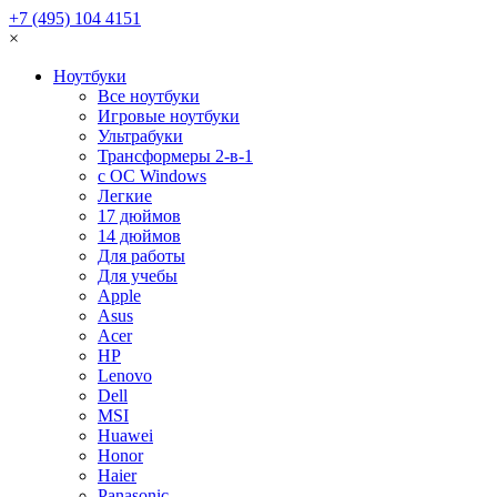
+7 (495) 104 4151
×
Ноутбуки
Все ноутбуки
Игровые ноутбуки
Ультрабуки
Трансформеры 2-в-1
с ОС Windows
Легкие
17 дюймов
14 дюймов
Для работы
Для учебы
Apple
Asus
Acer
HP
Lenovo
Dell
MSI
Huawei
Honor
Haier
Panasonic