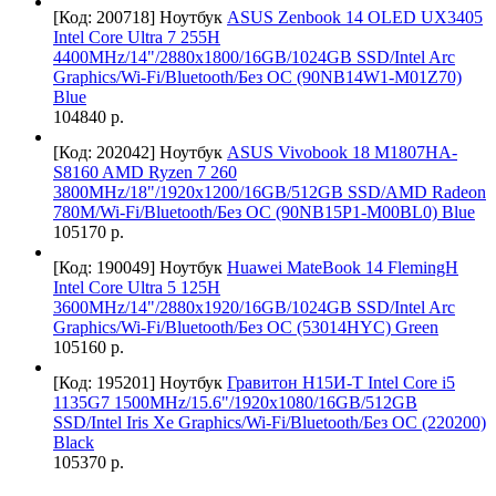
[Код: 200718]
Ноутбук
ASUS Zenbook 14 OLED UX3405
Intel Core Ultra 7 255H
4400MHz/14"/2880x1800/16GB/1024GB SSD/Intel Arc
Graphics/Wi-Fi/Bluetooth/Без ОС (90NB14W1-M01Z70)
Blue
104840 р.
[Код: 202042]
Ноутбук
ASUS Vivobook 18 M1807HA-
S8160 AMD Ryzen 7 260
3800MHz/18"/1920x1200/16GB/512GB SSD/AMD Radeon
780M/Wi-Fi/Bluetooth/Без ОС (90NB15P1-M00BL0) Blue
105170 р.
[Код: 190049]
Ноутбук
Huawei MateBook 14 FlemingH
Intel Core Ultra 5 125H
3600MHz/14"/2880х1920/16GB/1024GB SSD/Intel Arc
Graphics/Wi-Fi/Bluetooth/Без ОС (53014HYC) Green
105160 р.
[Код: 195201]
Ноутбук
Гравитон Н15И-Т Intel Core i5
1135G7 1500MHz/15.6"/1920x1080/16GB/512GB
SSD/Intel Iris Xe Graphics/Wi-Fi/Bluetooth/Без ОС (220200)
Black
105370 р.