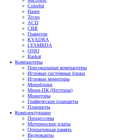
Microsoft
Colorful
Hasee
Tecno
ACD
CBR
Гравитон
KVADRA
LYAMBDA
OSIO
Raskat
Компьютеры
Персональные компьютеры
Игровые системные блоки
Игровые мониторы
Моноблоки
Мини-ПК (Неттопы)
Мониторы
Графические планшеты
Планшеты
Комплектующие
Процессоры
Материнские платы
Оперативная память
Видеокарты