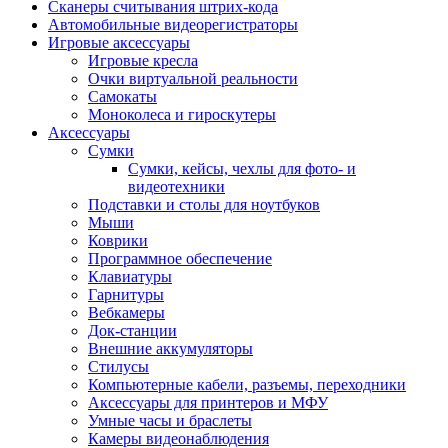
Сканеры считывания штрих-кода
Автомобильные видеорегистраторы
Игровые аксессуары
Игровые кресла
Очки виртуальной реальности
Самокаты
Моноколеса и гироскутеры
Аксессуары
Сумки
Сумки, кейсы, чехлы для фото- и
видеотехники
Подставки и столы для ноутбуков
Мыши
Коврики
Программное обеспечение
Клавиатуры
Гарнитуры
Вебкамеры
Док-станции
Внешние аккумуляторы
Стилусы
Компьютерные кабели, разъемы, переходники
Аксессуары для принтеров и МФУ
Умные часы и браслеты
Камеры видеонаблюдения