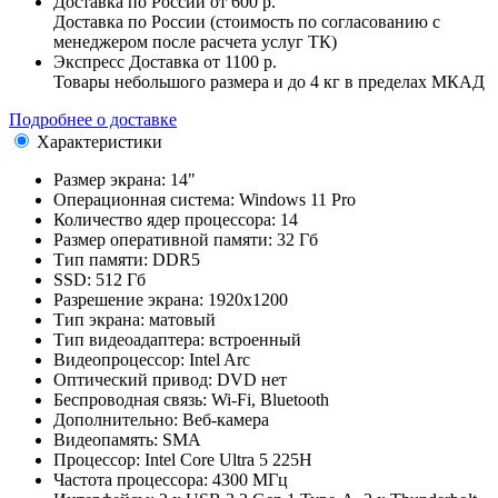
Доставка по России
от 600 р.
Доставка по России (стоимость по согласованию с
менеджером после расчета услуг ТК)
Экспресс Доставка
от 1100 р.
Товары небольшого размера и до 4 кг в пределах МКАД
Подробнее о доставке
Характеристики
Размер экрана:
14"
Операционная система:
Windows 11 Pro
Количество ядер процессора:
14
Размер оперативной памяти:
32 Гб
Тип памяти:
DDR5
SSD:
512 Гб
Разрешение экрана:
1920x1200
Тип экрана:
матовый
Тип видеоадаптера:
встроенный
Видеопроцессор:
Intel Arc
Оптический привод:
DVD нет
Беспроводная связь:
Wi-Fi, Bluetooth
Дополнительно:
Веб-камера
Видеопамять:
SMA
Процессор:
Intel Core Ultra 5 225H
Частота процессора:
4300 МГц