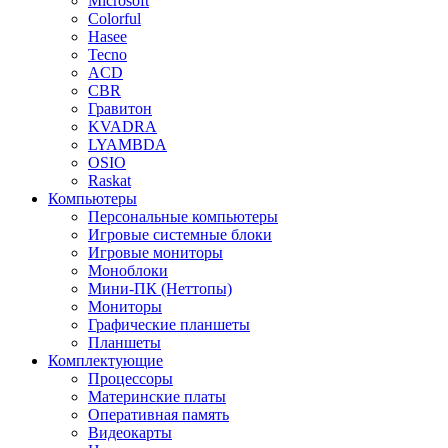
Microsoft
Colorful
Hasee
Tecno
ACD
CBR
Гравитон
KVADRA
LYAMBDA
OSIO
Raskat
Компьютеры
Персональные компьютеры
Игровые системные блоки
Игровые мониторы
Моноблоки
Мини-ПК (Неттопы)
Мониторы
Графические планшеты
Планшеты
Комплектующие
Процессоры
Материнские платы
Оперативная память
Видеокарты