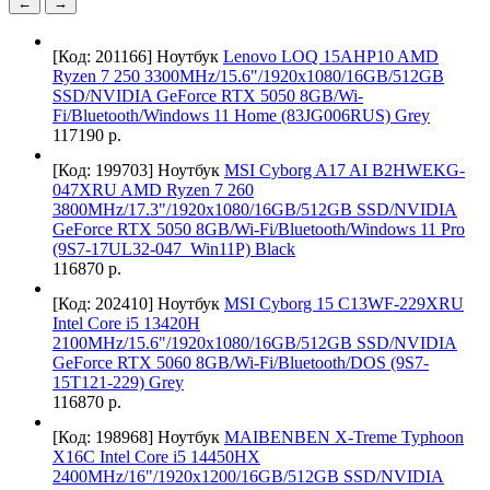
←
→
[Код: 201166]
Ноутбук
Lenovo LOQ 15AHP10 AMD
Ryzen 7 250 3300MHz/15.6"/1920x1080/16GB/512GB
SSD/NVIDIA GeForce RTX 5050 8GB/Wi-
Fi/Bluetooth/Windows 11 Home (83JG006RUS) Grey
117190 р.
[Код: 199703]
Ноутбук
MSI Cyborg A17 AI B2HWEKG-
047XRU AMD Ryzen 7 260
3800MHz/17.3"/1920x1080/16GB/512GB SSD/NVIDIA
GeForce RTX 5050 8GB/Wi-Fi/Bluetooth/Windows 11 Pro
(9S7-17UL32-047_Win11P) Black
116870 р.
[Код: 202410]
Ноутбук
MSI Cyborg 15 C13WF-229XRU
Intel Core i5 13420H
2100MHz/15.6"/1920x1080/16GB/512GB SSD/NVIDIA
GeForce RTX 5060 8GB/Wi-Fi/Bluetooth/DOS (9S7-
15T121-229) Grey
116870 р.
[Код: 198968]
Ноутбук
MAIBENBEN X-Treme Typhoon
X16C Intel Core i5 14450HX
2400MHz/16"/1920x1200/16GB/512GB SSD/NVIDIA