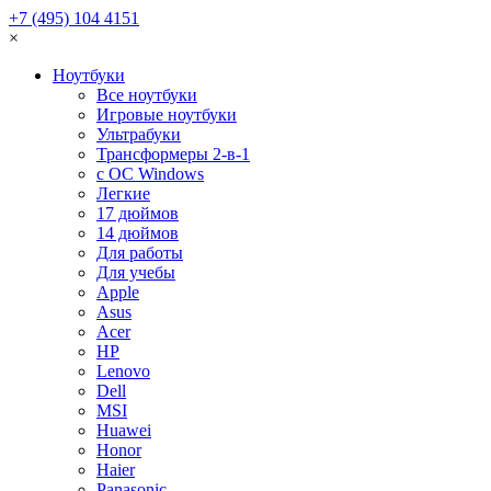
+7 (495) 104 4151
×
Ноутбуки
Все ноутбуки
Игровые ноутбуки
Ультрабуки
Трансформеры 2-в-1
с ОС Windows
Легкие
17 дюймов
14 дюймов
Для работы
Для учебы
Apple
Asus
Acer
HP
Lenovo
Dell
MSI
Huawei
Honor
Haier
Panasonic