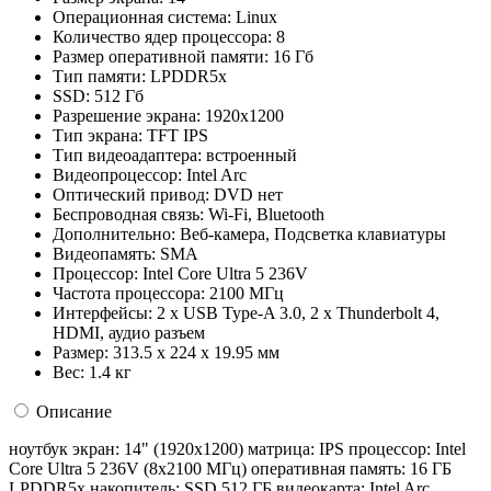
Операционная система:
Linux
Количество ядер процессора:
8
Размер оперативной памяти:
16 Гб
Тип памяти:
LPDDR5x
SSD:
512 Гб
Разрешение экрана:
1920x1200
Тип экрана:
TFT IPS
Тип видеоадаптера:
встроенный
Видеопроцессор:
Intel Arc
Оптический привод:
DVD нет
Беспроводная связь:
Wi-Fi, Bluetooth
Дополнительно:
Веб-камера, Подсветка клавиатуры
Видеопамять:
SMA
Процессор:
Intel Core Ultra 5 236V
Частота процессора:
2100 МГц
Интерфейсы:
2 x USB Type-A 3.0, 2 x Thunderbolt 4,
HDMI, аудио разъем
Размер:
313.5 х 224 х 19.95 мм
Вес:
1.4 кг
Описание
ноутбук экран: 14" (1920x1200) матрица: IPS процессор: Intel
Core Ultra 5 236V (8x2100 МГц) оперативная память: 16 ГБ
LPDDR5x накопитель: SSD 512 ГБ видеокарта: Intel Arc