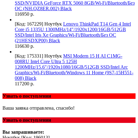
SSD/NVIDIA GeForce RTX 5060 8GB/Wi-Fi/Bluetooth/Без
ОС (NH.QZ8ER.002) Black
116950 р.
[Код: 167229]
Ноутбук
Lenovo ThinkPad T14 Gen 4 Intel
Core i5 1335U 1300MHz/14"/1920x1200/16GB/512GB
SSD/Intel Iris Xe Graphics/Wi-Fi/Bluetooth/Без ОС
(21HESDXP00) Black
116630 р.
[Код: 175331]
Ноутбук
MSI Modern 15 H AI C1MG-
008RU Intel Core Ultra 5 125H
1200MHz/15.6"/1920х1080/16GB/512GB SSD/Intel Arc
Graphics/Wi-Fi/Bluetooth/Windows 11 Home (9S7-15H551-
008) Black
117200 р.
Узнать о поступлении
Ваша заявка отправлена, спасибо!
Узнать о поступлении
Вы запрашиваете:
Ноутбук
[Код: 196013]