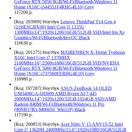
GeForce RTX 5050 8GB/Wi-Fi/Bluetooth/Windows 11
Home (X16C-i544551F4RHG4E10) Grey
117200 р.
[Код: 203909]
Ноутбук
Lenovo ThinkPad T14 Gen 4
(21HESGBX00) Intel Core i5 1335U
1300MHz/14"/1920x1200/16GB/512GB SSD/Intel Iris Xe
Graphics/Wi-Fi/Bluetooth/Без ОС Black
116630 р.
[Код: 201275]
Ноутбук
MAIBENBEN X-Treme Typhoon
X16C Intel Core i7 13700HX
2100MHz/16"/2560x1600/16GB/512GB SSD/NVIDIA
GeForce RTX 5060 8GB/Wi-Fi/Bluetooth/Windows 11
Home (X16C-i737560FERHG4E10) Grey
116980 р.
[Код: 197287]
Ноутбук
ASUS ZenBook 14 OLED
UM3406GA-QD009 AMD Ryzen AI 7 445
2000MHz/14"/1920х1200/32GB/1024GB SSD/AMD
Radeon 840M/Wi-Fi/Bluetooth/Windows 11 Pro
(90NB17R1-M00650_Win11P) Black
117190 р.
[Код: 200853]
Ноутбук
Acer Nitro V 15 ANV15-52 Intel
Core i7 13620H 2400MHz/15.6"/1920x1080/16GB/512GB