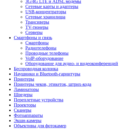
3G/4G LTE и ADSL модемы
Сетевые карты и адаптеры
USB-концентраторы
Сетевые хранилища
Трансиверы
TV-тюнеры
Серверы
Смартфоны и связь
Смартфоны
Радиотелефоны
Проводные телефоны
VoIP-оборудование
Оборудование для аудио- и видеоконференций
Беспроводная колонка
Наушники и Bluetooth-гарнитуры
Принтеры
Принтеры чеков, этикеток, штрих-кода
Ламинаторы
Шредеры
Переплетные устройства
Проекторы
Сканеры
Фотоаппараты
Экшн-камеры
Объективы для фотокамер