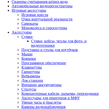
Сканеры считывания штрих-кода
Автомобильные видеорегистраторы
Игровые аксессуары
Игровые кресла
Очки виртуальной реальности
Самокаты
Моноколеса и гироскутеры
Аксессуары
Сумки
Сумки, кейсы, чехлы для фото- и
видеотехники
Подставки и столы для ноутбуков
Мыши
Коврики
Программное обеспечение
Клавиатуры
Гарнитуры
Вебкамеры
Док-станции
Внешние аккумуляторы
Стилусы
Компьютерные кабели, разъемы, переходники
Аксессуары для принтеров и МФУ
Умные часы и браслеты
Камеры видеонаблюдения