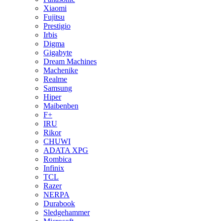
Xiaomi
Fujitsu
Prestigio
Irbis
Digma
Gigabyte
Dream Machines
Machenike
Realme
Samsung
Hiper
Maibenben
F+
IRU
Rikor
CHUWI
ADATA XPG
Rombica
Infinix
TCL
Razer
NERPA
Durabook
Sledgehammer