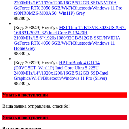
2200MHz/16"/1920x1200/16GB/512GB SSD/NVIDIA
GeForce RTX 3050 6GB/Wi-Fi/Bluetooth/Windows 11 Pro
(90NR0MZ6-M00AS0_Win11P) Grey
98280 р.
[Код: 203849]
Ноутбук
MSI Thin 15 B13VE-3023US (9S7-
16R831-3023_32) Intel Core i5 13420H
2100MHz/15.6"/1920x1080/32GB/512GB SSD/NVIDIA
GeForce RTX 4050 6GB/Wi-Fi/Bluetooth/Windows 11
Home Grey
98330 р.
[Код: 203929]
Ноутбук
HP ProBook 4 G1i 14
(D0VG5ET_Win11P) Intel Core Ultra 5 225U
2400MHz/14"/1920x1200/16GB/512GB SSD/Intel
Graphics/Wi-Fi/Bluetooth/Windows 11 Pro (Silver)
98230 р.
Узнать о поступлении
Ваша заявка отправлена, спасибо!
Узнать о поступлении
Вы запрашиваете: