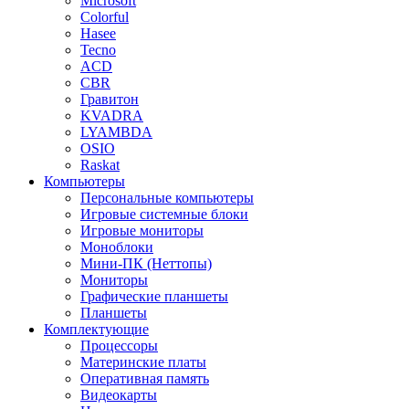
Microsoft
Colorful
Hasee
Tecno
ACD
CBR
Гравитон
KVADRA
LYAMBDA
OSIO
Raskat
Компьютеры
Персональные компьютеры
Игровые системные блоки
Игровые мониторы
Моноблоки
Мини-ПК (Неттопы)
Мониторы
Графические планшеты
Планшеты
Комплектующие
Процессоры
Материнские платы
Оперативная память
Видеокарты