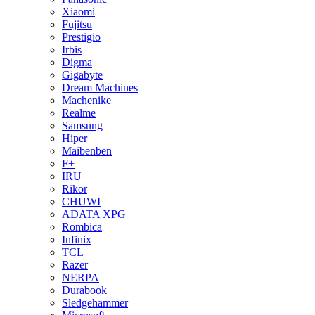
Xiaomi
Fujitsu
Prestigio
Irbis
Digma
Gigabyte
Dream Machines
Machenike
Realme
Samsung
Hiper
Maibenben
F+
IRU
Rikor
CHUWI
ADATA XPG
Rombica
Infinix
TCL
Razer
NERPA
Durabook
Sledgehammer