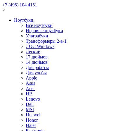
+7 (495) 104 4151
×
Ноутбуки
Все ноутбуки
Игровые ноутбуки
Ультрабуки
Трансформеры 2-в-1
с ОС Windows
Легкие
17 дюймов
14 дюймов
Для работы
Для учебы
Apple
Asus
Acer
HP
Lenovo
Dell
MSI
Huawei
Honor
Haier
Panasonic