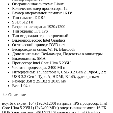
Операционная система:
Linux
Количество ядер процессора:
12
Размер оперативной памяти:
16 Гб
Тип памяти:
DDR5
SSD:
512 Гб
Разрешение экрана:
1920x1200
Тип экрана:
TFT IPS
Тип видеоадаптера:
встроенный
Видеопроцессор:
Intel Graphics
Оптический привод:
DVD нет
Беспроводная связь:
Wi-Fi, Bluetooth
Дополнительно:
Веб-камера, Подсветка клавиатуры
Видеопамять:
SMA
Процессор:
Intel Core Ultra 5 235U
Частота процессора:
2400 МГц
Интерфейсы:
Thunderbolt 4, USB 3.2 Gen 2 Type-C, 2 x
USB 3.2 Gen 1 Type-А, HDMI, RJ-45, аудио разъем
Размер:
358 x 251.82 x 20.85 мм
Вес:
1.94 кг
Описание
ноутбук экран: 16" (1920x1200) матрица: IPS процессор: Intel
Core Ultra 5 235U (12x2400 МГц) оперативная память: 16 ГБ
DDR5 накопитель: SSD 512 ГБ видеокарта: Intel Graphics