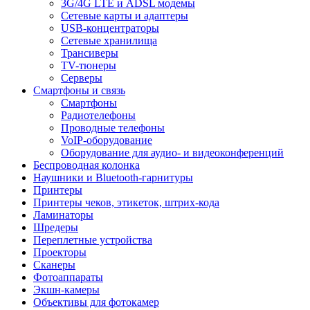
3G/4G LTE и ADSL модемы
Сетевые карты и адаптеры
USB-концентраторы
Сетевые хранилища
Трансиверы
TV-тюнеры
Серверы
Смартфоны и связь
Смартфоны
Радиотелефоны
Проводные телефоны
VoIP-оборудование
Оборудование для аудио- и видеоконференций
Беспроводная колонка
Наушники и Bluetooth-гарнитуры
Принтеры
Принтеры чеков, этикеток, штрих-кода
Ламинаторы
Шредеры
Переплетные устройства
Проекторы
Сканеры
Фотоаппараты
Экшн-камеры
Объективы для фотокамер