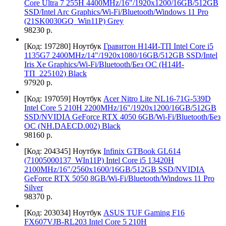
Core Ultra 7 255H 4400MHz/16"/1920x1200/16GB/512GB
SSD/Intel Arc Graphics/Wi-Fi/Bluetooth/Windows 11 Pro
(21SK0030GQ_Win11P) Grey
98230 р.
[Код: 197280]
Ноутбук
Гравитон Н14И-ТП Intel Core i5
1135G7 2400MHz/14"/1920x1080/16GB/512GB SSD/Intel
Iris Xe Graphics/Wi-Fi/Bluetooth/Без ОС (Н14И-
ТП_225102) Black
97920 р.
[Код: 197059]
Ноутбук
Acer Nitro Lite NL16-71G-539D
Intel Core 5 210H 2200MHz/16"/1920x1200/16GB/512GB
SSD/NVIDIA GeForce RTX 4050 6GB/Wi-Fi/Bluetooth/Без
ОС (NH.DAECD.002) Black
98160 р.
[Код: 204345]
Ноутбук
Infinix GTBook GL614
(71005000137_WIn11P) Intel Core i5 13420H
2100MHz/16"/2560x1600/16GB/512GB SSD/NVIDIA
GeForce RTX 5050 8GB/Wi-Fi/Bluetooth/Windows 11 Pro
Silver
98370 р.
[Код: 203034]
Ноутбук
ASUS TUF Gaming F16
FX607VJB-RL203 Intel Core 5 210H