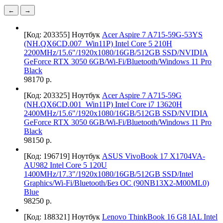
←
→
[Код: 203355]
Ноутбук
Acer Aspire 7 A715-59G-53YS
(NH.QX6CD.007_Win11P) Intel Core 5 210H
2200MHz/15.6"/1920x1080/16GB/512GB SSD/NVIDIA
GeForce RTX 3050 6GB/Wi-Fi/Bluetooth/Windows 11 Pro
Black
98170 р.
[Код: 203325]
Ноутбук
Acer Aspire 7 A715-59G
(NH.QX6CD.001_Win11P) Intel Core i7 13620H
2400MHz/15.6"/1920x1080/16GB/512GB SSD/NVIDIA
GeForce RTX 3050 6GB/Wi-Fi/Bluetooth/Windows 11 Pro
Black
98150 р.
[Код: 196719]
Ноутбук
ASUS VivoBook 17 X1704VA-
AU982 Intel Core 5 120U
1400MHz/17.3"/1920x1080/16GB/512GB SSD/Intel
Graphics/Wi-Fi/Bluetooth/Без ОС (90NB13X2-M00ML0)
Blue
98250 р.
[Код: 188321]
Ноутбук
Lenovo ThinkBook 16 G8 IAL Intel