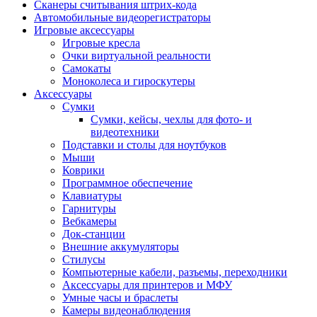
Сканеры считывания штрих-кода
Автомобильные видеорегистраторы
Игровые аксессуары
Игровые кресла
Очки виртуальной реальности
Самокаты
Моноколеса и гироскутеры
Аксессуары
Сумки
Сумки, кейсы, чехлы для фото- и
видеотехники
Подставки и столы для ноутбуков
Мыши
Коврики
Программное обеспечение
Клавиатуры
Гарнитуры
Вебкамеры
Док-станции
Внешние аккумуляторы
Стилусы
Компьютерные кабели, разъемы, переходники
Аксессуары для принтеров и МФУ
Умные часы и браслеты
Камеры видеонаблюдения