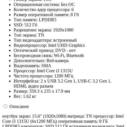
Операционная система:
Без ОС
Количество ядер процессора:
6
Размер оперативной памяти:
8 Гб
Тип памяти:
LPDDR5
SSD:
512 Гб
Разрешение экрана:
1920x1080
Тип экрана:
TN
Тип видеоадаптера:
встроенный
Видеопроцессор:
Intel UHD Graphics
Оптический привод:
DVD - нет
Беспроводная связь:
Wi-Fi, Bluetooth
Дополнительно:
Веб-камера
Видеопамять:
SMA
Процессор:
Intel Core i3 1315U
Частота процессора:
1200 МГц
Интерфейсы:
2 x USB 3.2 Gen 1, USB-C 3.2 Gen 1,
HDMI, аудио разъем
Размер:
359.3 x 235 x 17.9 мм
Вес:
1.62 кг
Описание
ноутбук экран: 15.6" (1920x1080) матрица: TN процессор: Intel
Core i3 1315U (6x1200 МГц) оперативная память: 8 ГБ
LPDDR5 накопитель: SSD 512 ГБ встроенная видеокарта: Intel