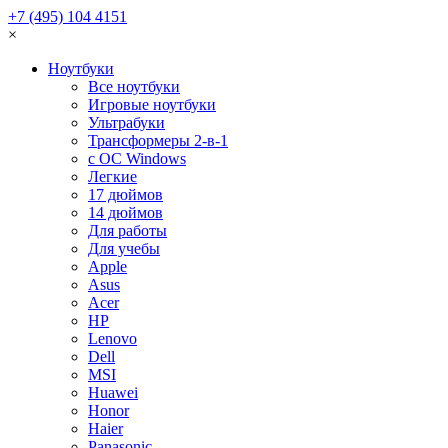
+7 (495) 104 4151
×
Ноутбуки
Все ноутбуки
Игровые ноутбуки
Ультрабуки
Трансформеры 2-в-1
с ОС Windows
Легкие
17 дюймов
14 дюймов
Для работы
Для учебы
Apple
Asus
Acer
HP
Lenovo
Dell
MSI
Huawei
Honor
Haier
Panasonic