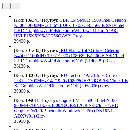
←
→
[Код: 189341]
Ноутбук
CBR LP-SMCR-1503 Intel Celeron
N5095 2000MHz/15.6"/1920x1080/8GB/256GB SSD/Intel
UHD Graphics/Wi-Fi/Bluetooth/Windows 11 Pro (CBR-
HNLP15N5095-8G256G-WP) Grey
29400 р.
[Код: 201280]
Ноутбук
iRU Planio 15ING Intel Celeron
N4500 1100MHz/15.6"/1920x1080/8GB/256GB SSD/Intel
UHD Graphics/Wi-Fi/Bluetooth/DOS (2140829) Black
36130 р.
[Код: 180005]
Ноутбук
iRU Tactio 14ALH Intel Core i5
1235U 1300MHz/14"/1920x1080/8GB/256GB SSD/Intel Iris
Xe Graphics/Wi-Fi/Bluetooth/DOS (2058896) Grey
39860 р.
[Код: 199011]
Ноутбук
Digma EVE C5805 Intel N100
800MHz/16"/1920х1200/16GB/512GB SSD/Intel UHD
Graphics/Wi-Fi/Bluetooth/Windows 11 Pro (DN16N1-
ADXW01) Grey
38900 р.