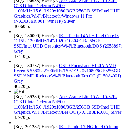
[Код: 196688]
Ноутбук
Acer Aspire Lite 15 AL15-32P-
C1KD Intel Celeron N4500
1100MHz/15.6"/1920x1080/8GB/256GB SSD/Intel UHD
Graphics/Wi-Fi/Bluetooth/Windows 11 Pro
(NX.JB8ER.001_Win11P) Silver
36060 р.
[Код: 180006]
Ноутбук
iRU Tactio 14ALH Intel Core i3
1215U 1200MHz/14"/1920x1080/8GB/256GB
SSD/Intel UHD Graphics/Wi-Fi/Bluetooth/DOS (2058897)
Grey
37410 р.
[Код: 180737]
Ноутбук
OSIO FocusLine F150A AMD
Ryzen 5 5560U 2300MHz/15.6"/1920x1080/8GB/256GB
SSD/AMD Radeon/Wi-Fi/Bluetooth/Без ОС (F150A-001)
Grey
40220 р.
[Код: 189280]
Ноутбук
Acer Aspire Lite 15 AL15-32P-
C1KD Intel Celeron N4500
1100MHz/15.6"/1920x1080/8GB/256GB SSD/Intel UHD
Graphics/Wi-Fi/Bluetooth/Без ОС (NX.JB8ER.001) Silver
33970 р.
[Код: 201282]
Ноутбук
iRU Planio 15ING Intel Celeron