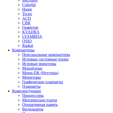
Microsoft
Colorful
Hasee
Tecno
ACD
CBR
Гравитон
KVADRA
LYAMBDA
OSIO
Raskat
Компьютеры
Персональные компьютеры
Игровые системные блоки
Игровые мониторы
Моноблоки
Мини-ПК (Неттопы)
Мониторы
Графические планшеты
Планшеты
Комплектующие
Процессоры
Материнские платы
Оперативная память
Видеокарты