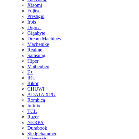
Xiaomi
Fujitsu
Prestigio
Irbis
Digma
Gigabyte
Dream Machines
Machenike
Realme
Samsung
Hiper
Maibenben
F+
IRU
Rikor
CHUWI
ADATA XPG
Rombica
Infinix
TCL
Razer
NERPA
Durabook
Sledgehammer