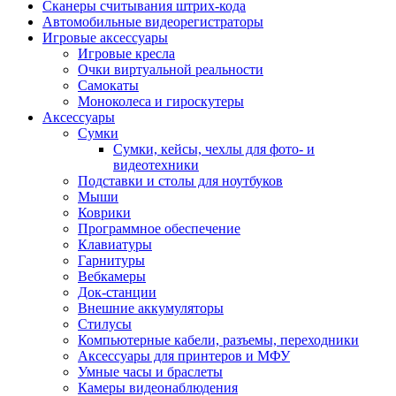
Сканеры считывания штрих-кода
Автомобильные видеорегистраторы
Игровые аксессуары
Игровые кресла
Очки виртуальной реальности
Самокаты
Моноколеса и гироскутеры
Аксессуары
Сумки
Сумки, кейсы, чехлы для фото- и
видеотехники
Подставки и столы для ноутбуков
Мыши
Коврики
Программное обеспечение
Клавиатуры
Гарнитуры
Вебкамеры
Док-станции
Внешние аккумуляторы
Стилусы
Компьютерные кабели, разъемы, переходники
Аксессуары для принтеров и МФУ
Умные часы и браслеты
Камеры видеонаблюдения