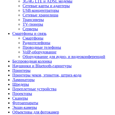
3G/4G LTE и ADSL модемы
Сетевые карты и адаптеры
USB-концентраторы
Сетевые хранилища
Трансиверы
TV-тюнеры
Серверы
Смартфоны и связь
Смартфоны
Радиотелефоны
Проводные телефоны
VoIP-оборудование
Оборудование для аудио- и видеоконференций
Беспроводная колонка
Наушники и Bluetooth-гарнитуры
Принтеры
Принтеры чеков, этикеток, штрих-кода
Ламинаторы
Шредеры
Переплетные устройства
Проекторы
Сканеры
Фотоаппараты
Экшн-камеры
Объективы для фотокамер