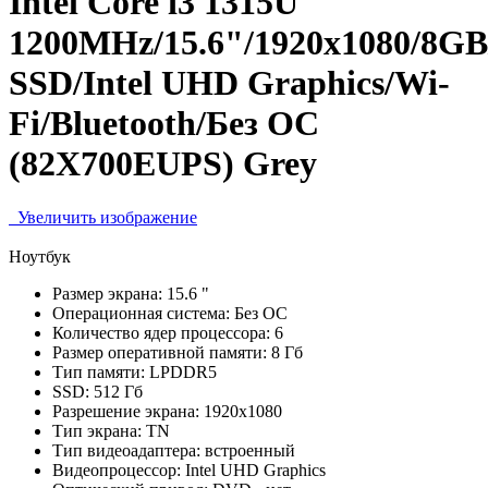
Intel Core i3 1315U
1200MHz/15.6"/1920x1080/8G
SSD/Intel UHD Graphics/Wi-
Fi/Bluetooth/Без ОС
(82X700EUPS) Grey
Увеличить изображение
Ноутбук
Размер экрана:
15.6 "
Операционная система:
Без ОС
Количество ядер процессора:
6
Размер оперативной памяти:
8 Гб
Тип памяти:
LPDDR5
SSD:
512 Гб
Разрешение экрана:
1920x1080
Тип экрана:
TN
Тип видеоадаптера:
встроенный
Видеопроцессор:
Intel UHD Graphics