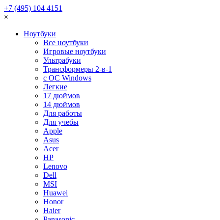
+7 (495) 104 4151
×
Ноутбуки
Все ноутбуки
Игровые ноутбуки
Ультрабуки
Трансформеры 2-в-1
с ОС Windows
Легкие
17 дюймов
14 дюймов
Для работы
Для учебы
Apple
Asus
Acer
HP
Lenovo
Dell
MSI
Huawei
Honor
Haier
Panasonic