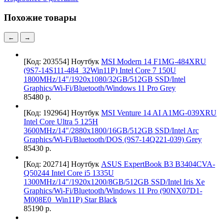
Похожие товары
←
→
[Код: 203554]
Ноутбук
MSI Modern 14 F1MG-484XRU
(9S7-14S111-484_32Win11P) Intel Core 7 150U
1800MHz/14"/1920x1080/32GB/512GB SSD/Intel
Graphics/Wi-Fi/Bluetooth/Windows 11 Pro Grey
85480 р.
[Код: 192964]
Ноутбук
MSI Venture 14 AI A1MG-039XRU
Intel Core Ultra 5 125H
3600MHz/14"/2880x1800/16GB/512GB SSD/Intel Arc
Graphics/Wi-Fi/Bluetooth/DOS (9S7-14Q221-039) Grey
85430 р.
[Код: 202714]
Ноутбук
ASUS ExpertBook B3 B3404CVA-
Q50244 Intel Core i5 1335U
1300MHz/14"/1920x1200/8GB/512GB SSD/Intel Iris Xe
Graphics/Wi-Fi/Bluetooth/Windows 11 Pro (90NX07D1-
M008E0_Win11P) Star Black
85190 р.