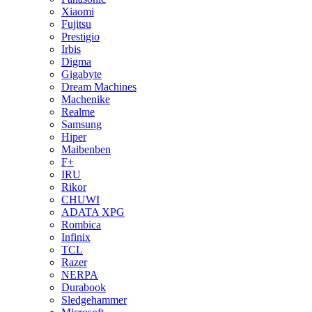
Xiaomi
Fujitsu
Prestigio
Irbis
Digma
Gigabyte
Dream Machines
Machenike
Realme
Samsung
Hiper
Maibenben
F+
IRU
Rikor
CHUWI
ADATA XPG
Rombica
Infinix
TCL
Razer
NERPA
Durabook
Sledgehammer