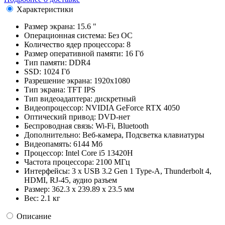
Характеристики
Размер экрана:
15.6 "
Операционная система:
Без ОС
Количество ядер процессора:
8
Размер оперативной памяти:
16 Гб
Тип памяти:
DDR4
SSD:
1024 Гб
Разрешение экрана:
1920x1080
Тип экрана:
TFT IPS
Тип видеоадаптера:
дискретный
Видеопроцессор:
NVIDIA GeForce RTX 4050
Оптический привод:
DVD-нет
Беспроводная связь:
Wi-Fi, Bluetooth
Дополнительно:
Веб-камера, Подсветка клавиатуры
Видеопамять:
6144 Мб
Процессор:
Intel Core i5 13420H
Частота процессора:
2100 МГц
Интерфейсы:
3 x USB 3.2 Gen 1 Type-A, Thunderbolt 4,
HDMI, RJ-45, аудио разъем
Размер:
362.3 х 239.89 х 23.5 мм
Вес:
2.1 кг
Описание