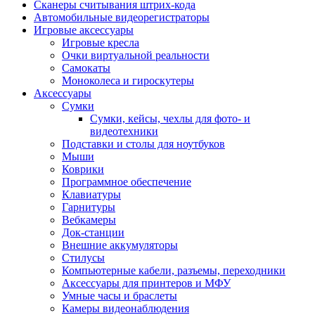
Сканеры считывания штрих-кода
Автомобильные видеорегистраторы
Игровые аксессуары
Игровые кресла
Очки виртуальной реальности
Самокаты
Моноколеса и гироскутеры
Аксессуары
Сумки
Сумки, кейсы, чехлы для фото- и
видеотехники
Подставки и столы для ноутбуков
Мыши
Коврики
Программное обеспечение
Клавиатуры
Гарнитуры
Вебкамеры
Док-станции
Внешние аккумуляторы
Стилусы
Компьютерные кабели, разъемы, переходники
Аксессуары для принтеров и МФУ
Умные часы и браслеты
Камеры видеонаблюдения