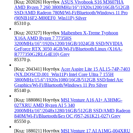
[Код: 202026]
Ноутбук
ASUS Vivobook S16 M3607HA
AMD Ryzen 7 260 3800MHz/16"/1920x1200/16GB/512GB
SSD/AMD Radeon 780M/Wi-Fi/Bluetooth/Windows 11 Pro
(90NB16F2-M00EF0_Win11P) Silver
85310 р.
[Код: 202327]
Ноутбук
Maibenben X-Treme Typhoon
X16A AMD Ryzen 7 7735HS
3200MHz/16"/1920x1200/16GB/1024GB SSD/NVIDIA
GeForce RTX 3050 4GB/Wi-Fi/Bluetooth/Linux (X16A-
R777350G2RLG4E10) Grey
85370 р.
[Код: 204341]
Ноутбук
Acer Aspire Lite 15 AL15-74P-7403
(NX.DQSCD.001_Win11P) Intel Core Ultra 7 155H
3800MHz/15.6"/1920x1080/16GB/512GB SSD/Intel Arc
Graphics/Wi-Fi/Bluetooth/Windows 11 Pro Silver
85140 р.
[Код: 188086]
Ноутбук
MSI Venture A16 AI+ A3HMG-
027XRU AMD Ryzen AI 5 340
2000MHz/16"/2048x1280/16GB/512GB SSD/AMD Radeon
840M/Wi-Fi/Bluetooth/Без ОС (9S7-261K21-027) Grey
85550 р.
[Код: 188021]
Ноутбук
MSI Venture 17 AI A1MG-004XRU