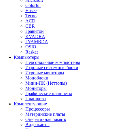
Microsoft
Colorful
Hasee
Tecno
ACD
CBR
Гравитон
KVADRA
LYAMBDA
OSIO
Raskat
Компьютеры
Персональные компьютеры
Игровые системные блоки
Игровые мониторы
Моноблоки
Мини-ПК (Неттопы)
Мониторы
Графические планшеты
Планшеты
Комплектующие
Процессоры
Материнские платы
Оперативная память
Видеокарты