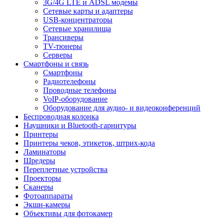
3G/4G LTE и ADSL модемы
Сетевые карты и адаптеры
USB-концентраторы
Сетевые хранилища
Трансиверы
TV-тюнеры
Серверы
Смартфоны и связь
Смартфоны
Радиотелефоны
Проводные телефоны
VoIP-оборудование
Оборудование для аудио- и видеоконференций
Беспроводная колонка
Наушники и Bluetooth-гарнитуры
Принтеры
Принтеры чеков, этикеток, штрих-кода
Ламинаторы
Шредеры
Переплетные устройства
Проекторы
Сканеры
Фотоаппараты
Экшн-камеры
Объективы для фотокамер