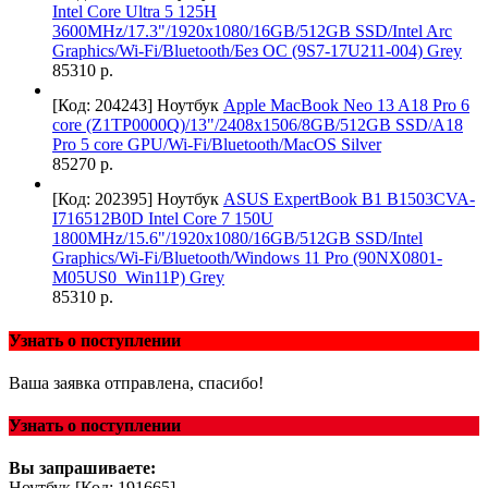
Intel Core Ultra 5 125H
3600MHz/17.3"/1920x1080/16GB/512GB SSD/Intel Arc
Graphics/Wi-Fi/Bluetooth/Без ОС (9S7-17U211-004) Grey
85310 р.
[Код: 204243]
Ноутбук
Apple MacBook Neo 13 A18 Pro 6
core (Z1TP0000Q)/13"/2408x1506/8GB/512GB SSD/A18
Pro 5 core GPU/Wi-Fi/Bluetooth/MacOS Silver
85270 р.
[Код: 202395]
Ноутбук
ASUS ExpertBook B1 B1503CVA-
I716512B0D Intel Core 7 150U
1800MHz/15.6"/1920x1080/16GB/512GB SSD/Intel
Graphics/Wi-Fi/Bluetooth/Windows 11 Pro (90NX0801-
M05US0_Win11P) Grey
85310 р.
Узнать о поступлении
Ваша заявка отправлена, спасибо!
Узнать о поступлении
Вы запрашиваете:
Ноутбук
[Код: 191665]