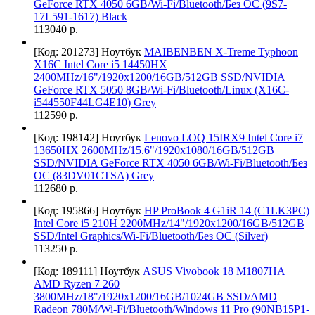
GeForce RTX 4050 6GB/Wi-Fi/Bluetooth/Без ОС (9S7-
17L591-1617) Black
113040 р.
[Код: 201273]
Ноутбук
MAIBENBEN X-Treme Typhoon
X16C Intel Core i5 14450HX
2400MHz/16"/1920x1200/16GB/512GB SSD/NVIDIA
GeForce RTX 5050 8GB/Wi-Fi/Bluetooth/Linux (X16C-
i544550F44LG4E10) Grey
112590 р.
[Код: 198142]
Ноутбук
Lenovo LOQ 15IRX9 Intel Core i7
13650HX 2600MHz/15.6"/1920x1080/16GB/512GB
SSD/NVIDIA GeForce RTX 4050 6GB/Wi-Fi/Bluetooth/Без
ОС (83DV01CTSA) Grey
112680 р.
[Код: 195866]
Ноутбук
HP ProBook 4 G1iR 14 (C1LK3PC)
Intel Core i5 210H 2200MHz/14"/1920x1200/16GB/512GB
SSD/Intel Graphics/Wi-Fi/Bluetooth/Без ОС (Silver)
113250 р.
[Код: 189111]
Ноутбук
ASUS Vivobook 18 M1807HA
AMD Ryzen 7 260
3800MHz/18"/1920x1200/16GB/1024GB SSD/AMD
Radeon 780M/Wi-Fi/Bluetooth/Windows 11 Pro (90NB15P1-