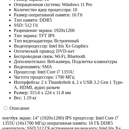
Операционная система:
Windows 11 Pro
Количество ядер процессора:
10
Размер оперативной памяти:
16 Гб
Тип памяти:
DDR5
SSD:
512 Гб
Разрешение экрана:
1920x1200
Тип экрана:
TFT IPS
Тип видеоадаптера:
Встроенный
Видеопроцессор:
Intel Iris Xe Graphics
Оптический привод:
DVD-нет
Беспроводная связь:
Wi-Fi, Bluetooth
Дополнительно:
Веб-камера, Подсветка клавиатуры
Видеопамять:
SMA
Процессор:
Intel Core i7 1355U
Частота процессора:
1700 МГц
Интерфейсы:
2 х Thunderbolt 4, 2 х USB 3.2 Gen 1 Type-
A, HDMI, аудио разъем
Размер:
315.6 x 224 x 11.8 мм
Вес:
1.19 кг
Описание
ноутбук экран: 14" (1920x1200) IPS процессор: Intel Core i7
1355U (10x1700 МГц) оперативная память: 16 ГБ DDR5
накопитель: SSD 512 ГБ встроенная видеокарта: Intel Iris Xe