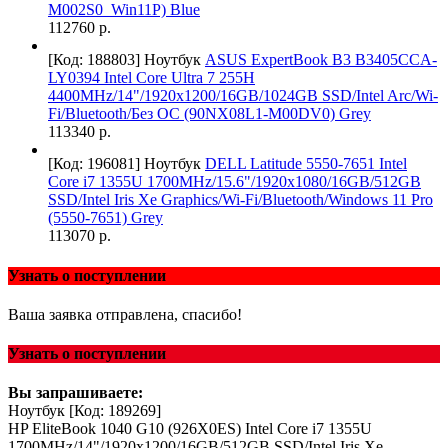
M002S0_Win11P) Blue
112760 р.
[Код: 188803]
Ноутбук
ASUS ExpertBook B3 B3405CCA-
LY0394 Intel Core Ultra 7 255H
4400MHz/14"/1920x1200/16GB/1024GB SSD/Intel Arc/Wi-
Fi/Bluetooth/Без ОС (90NX08L1-M00DV0) Grey
113340 р.
[Код: 196081]
Ноутбук
DELL Latitude 5550-7651 Intel
Core i7 1355U 1700MHz/15.6"/1920x1080/16GB/512GB
SSD/Intel Iris Xe Graphics/Wi-Fi/Bluetooth/Windows 11 Pro
(5550-7651) Grey
113070 р.
Узнать о поступлении
Ваша заявка отправлена, спасибо!
Узнать о поступлении
Вы запрашиваете:
Ноутбук
[Код: 189269]
HP EliteBook 1040 G10 (926X0ES) Intel Core i7 1355U
1700MHz/14"/1920x1200/16GB/512GB SSD/Intel Iris Xe