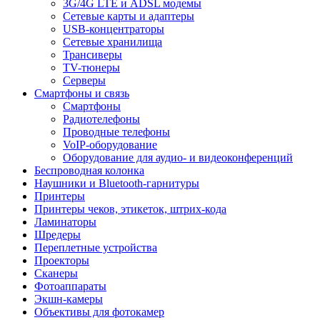
3G/4G LTE и ADSL модемы
Сетевые карты и адаптеры
USB-концентраторы
Сетевые хранилища
Трансиверы
TV-тюнеры
Серверы
Смартфоны и связь
Смартфоны
Радиотелефоны
Проводные телефоны
VoIP-оборудование
Оборудование для аудио- и видеоконференций
Беспроводная колонка
Наушники и Bluetooth-гарнитуры
Принтеры
Принтеры чеков, этикеток, штрих-кода
Ламинаторы
Шредеры
Переплетные устройства
Проекторы
Сканеры
Фотоаппараты
Экшн-камеры
Объективы для фотокамер