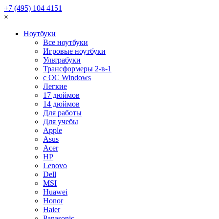
+7 (495) 104 4151
×
Ноутбуки
Все ноутбуки
Игровые ноутбуки
Ультрабуки
Трансформеры 2-в-1
с ОС Windows
Легкие
17 дюймов
14 дюймов
Для работы
Для учебы
Apple
Asus
Acer
HP
Lenovo
Dell
MSI
Huawei
Honor
Haier
Panasonic