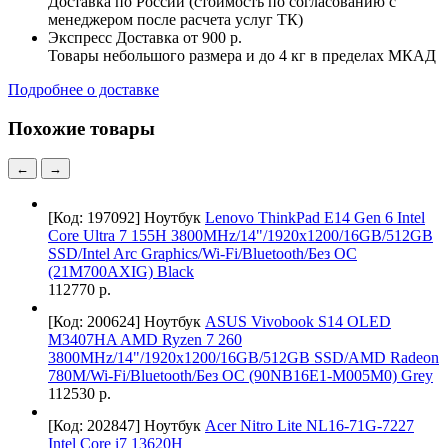
Доставка по России (стоимость по согласованию с
менеджером после расчета услуг ТК)
Экспресс Доставка
от 900 р.
Товары небольшого размера и до 4 кг в пределах МКАД
Подробнее о доставке
Похожие товары
←
→
[Код: 197092]
Ноутбук
Lenovo ThinkPad E14 Gen 6 Intel
Core Ultra 7 155H 3800MHz/14"/1920x1200/16GB/512GB
SSD/Intel Arc Graphics/Wi-Fi/Bluetooth/Без ОС
(21M700AXIG) Black
112770 р.
[Код: 200624]
Ноутбук
ASUS Vivobook S14 OLED
M3407HA AMD Ryzen 7 260
3800MHz/14"/1920x1200/16GB/512GB SSD/AMD Radeon
780M/Wi-Fi/Bluetooth/Без ОС (90NB16E1-M005M0) Grey
112530 р.
[Код: 202847]
Ноутбук
Acer Nitro Lite NL16-71G-7227
Intel Core i7 13620H