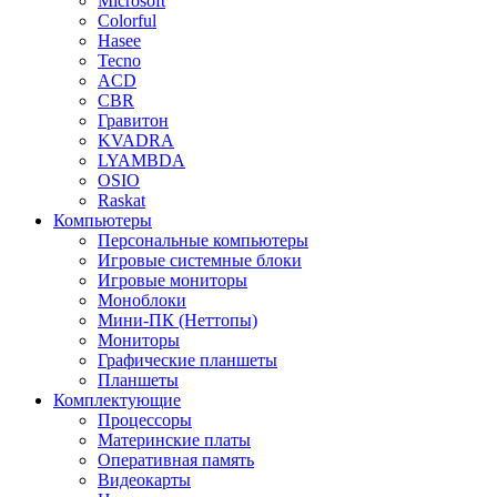
Microsoft
Colorful
Hasee
Tecno
ACD
CBR
Гравитон
KVADRA
LYAMBDA
OSIO
Raskat
Компьютеры
Персональные компьютеры
Игровые системные блоки
Игровые мониторы
Моноблоки
Мини-ПК (Неттопы)
Мониторы
Графические планшеты
Планшеты
Комплектующие
Процессоры
Материнские платы
Оперативная память
Видеокарты