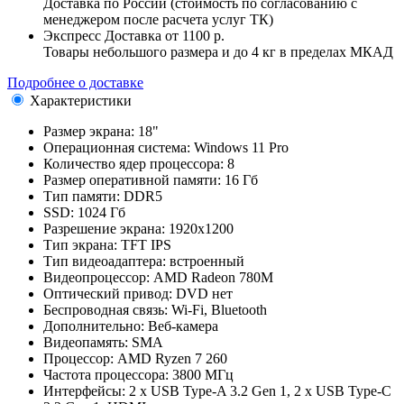
Доставка по России (стоимость по согласованию с
менеджером после расчета услуг ТК)
Экспресс Доставка
от 1100 р.
Товары небольшого размера и до 4 кг в пределах МКАД
Подробнее о доставке
Характеристики
Размер экрана:
18"
Операционная система:
Windows 11 Pro
Количество ядер процессора:
8
Размер оперативной памяти:
16 Гб
Тип памяти:
DDR5
SSD:
1024 Гб
Разрешение экрана:
1920x1200
Тип экрана:
TFT IPS
Тип видеоадаптера:
встроенный
Видеопроцессор:
AMD Radeon 780M
Оптический привод:
DVD нет
Беспроводная связь:
Wi-Fi, Bluetooth
Дополнительно:
Веб-камера
Видеопамять:
SMA
Процессор:
AMD Ryzen 7 260
Частота процессора:
3800 МГц
Интерфейсы:
2 x USB Type-A 3.2 Gen 1, 2 x USB Type-C