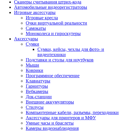
Сканеры считывания штрих-кода
Автомобильные видеорегистраторы
Игровые аксессуары
Игровые кресла
Очки виртуальной реальности
Самокаты
Моноколеса и гироскутеры
Аксессуары
Сумки
Сумки, кейсы, чехлы для фото- и
видеотехники
Подставки и столы для ноутбуков
Мыши
Коврики
Программное обеспечение
Клавиатуры
Гарнитуры
Вебкамеры
Док-станции
Внешние аккумуляторы
Стилусы
Компьютерные кабели, разъемы, переходники
Аксессуары для принтеров и МФУ
Умные часы и браслеты
Камеры видеонаблюдения