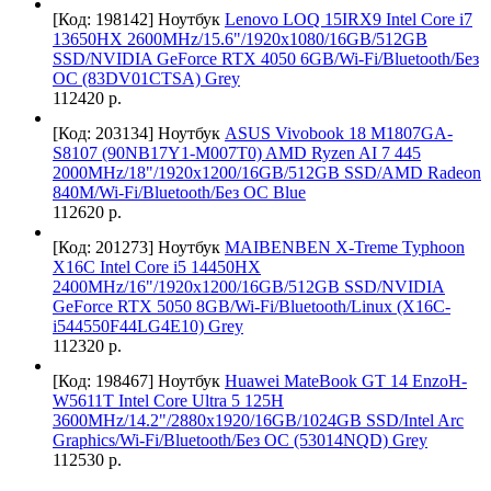
[Код: 198142]
Ноутбук
Lenovo LOQ 15IRX9 Intel Core i7
13650HX 2600MHz/15.6"/1920x1080/16GB/512GB
SSD/NVIDIA GeForce RTX 4050 6GB/Wi-Fi/Bluetooth/Без
ОС (83DV01CTSA) Grey
112420 р.
[Код: 203134]
Ноутбук
ASUS Vivobook 18 M1807GA-
S8107 (90NB17Y1-M007T0) AMD Ryzen AI 7 445
2000MHz/18"/1920x1200/16GB/512GB SSD/AMD Radeon
840M/Wi-Fi/Bluetooth/Без ОС Blue
112620 р.
[Код: 201273]
Ноутбук
MAIBENBEN X-Treme Typhoon
X16C Intel Core i5 14450HX
2400MHz/16"/1920x1200/16GB/512GB SSD/NVIDIA
GeForce RTX 5050 8GB/Wi-Fi/Bluetooth/Linux (X16C-
i544550F44LG4E10) Grey
112320 р.
[Код: 198467]
Ноутбук
Huawei MateBook GT 14 EnzoH-
W5611T Intel Core Ultra 5 125H
3600MHz/14.2"/2880x1920/16GB/1024GB SSD/Intel Arc
Graphics/Wi-Fi/Bluetooth/Без ОС (53014NQD) Grey
112530 р.