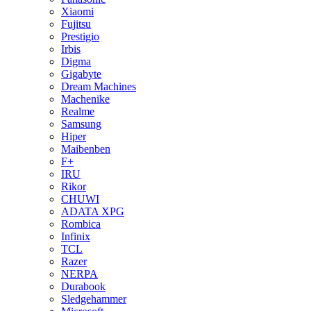
Xiaomi
Fujitsu
Prestigio
Irbis
Digma
Gigabyte
Dream Machines
Machenike
Realme
Samsung
Hiper
Maibenben
F+
IRU
Rikor
CHUWI
ADATA XPG
Rombica
Infinix
TCL
Razer
NERPA
Durabook
Sledgehammer