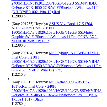
2400MHz/16"/1920x1200/16GB/512GB SSD/NVIDIA
GeForce RTX 4050 6GB/Wi-Fi/Bluetooth/Windows 11 Pro
(NH.D29ER.002_Win11P) Red
112080 р.
[Код: 201755]
Ноутбук
ASUS VivoBook 17 X1704-
AU1159 Intel Core i7 150U
1800MHz/17.3"/1920x1080/16GB/512GB SSD/Intel
Graphics/Wi-Fi/Bluetooth/Windows 11 Pro (90NB13X2-
M00RH0_Win11P) Blue
112380 р.
[Код: 200184]
Ноутбук
MSI Cyborg 15 C2WE-017XRU
Intel Core 5 210H
2200MHz/15.6"/1920x1080/16GB/512GB SSD/NVIDIA
GeForce RTX 5050 8GB/Wi-Fi/Bluetooth/Windows 11 Pro
(9S7-15T121-017_Win11P) Grey
112210 р.
[Код: 199515]
Ноутбук
MSI Katana 17 B2RVEK-
1617XRU Intel Core 7 240H
2500MHz/17.3"/1920x1080/16GB/1024GB SSD/NVIDIA
GeForce RTX 4050 6GB/Wi-Fi/Bluetooth/Без ОС (9S7-
17L591-1617) Black
112780 р.