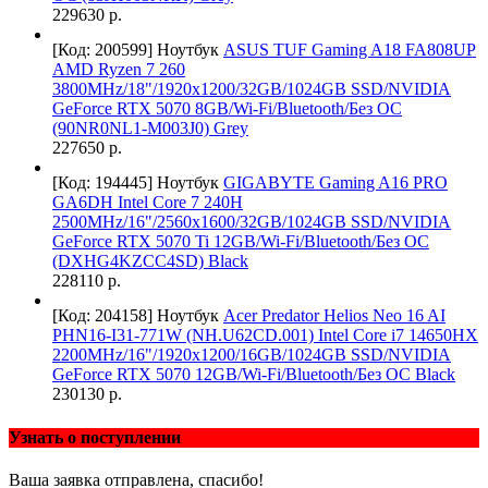
229630 р.
[Код: 200599]
Ноутбук
ASUS TUF Gaming A18 FA808UP
AMD Ryzen 7 260
3800MHz/18"/1920x1200/32GB/1024GB SSD/NVIDIA
GeForce RTX 5070 8GB/Wi-Fi/Bluetooth/Без ОС
(90NR0NL1-M003J0) Grey
227650 р.
[Код: 194445]
Ноутбук
GIGABYTE Gaming A16 PRO
GA6DH Intel Core 7 240H
2500MHz/16"/2560x1600/32GB/1024GB SSD/NVIDIA
GeForce RTX 5070 Ti 12GB/Wi-Fi/Bluetooth/Без ОС
(DXHG4KZCC4SD) Black
228110 р.
[Код: 204158]
Ноутбук
Acer Predator Helios Neo 16 AI
PHN16-I31-771W (NH.U62CD.001) Intel Core i7 14650HX
2200MHz/16"/1920x1200/16GB/1024GB SSD/NVIDIA
GeForce RTX 5070 12GB/Wi-Fi/Bluetooth/Без ОС Black
230130 р.
Узнать о поступлении
Ваша заявка отправлена, спасибо!