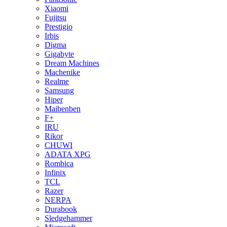
Xiaomi
Fujitsu
Prestigio
Irbis
Digma
Gigabyte
Dream Machines
Machenike
Realme
Samsung
Hiper
Maibenben
F+
IRU
Rikor
CHUWI
ADATA XPG
Rombica
Infinix
TCL
Razer
NERPA
Durabook
Sledgehammer