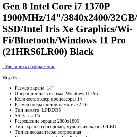
Gen 8 Intel Core i7 1370P
1900MHz/14"/3840x2400/32GB
SSD/Intel Iris Xe Graphics/Wi-
Fi/Bluetooth/Windows 11 Pro
(21HRS6LR00) Black
Увеличить изображение
Ноутбук
Размер экрана:
14"
Операционная система:
Windows 11 Pro
Количество ядер процессора:
14
Размер оперативной памяти:
32 Гб
Тип памяти:
LPDDR5
SSD:
512 Гб
Разрешение экрана:
2880x1800
Тип экрана:
сенсорный, мультитач-экран, OLED
Тип видеоадаптера:
встроенная