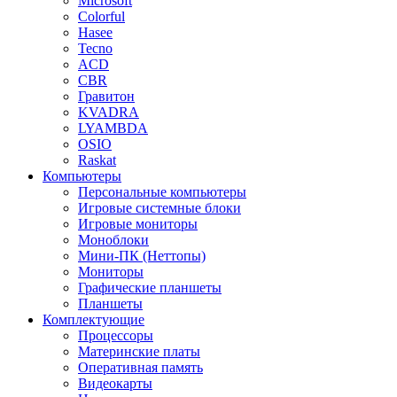
Microsoft
Colorful
Hasee
Tecno
ACD
CBR
Гравитон
KVADRA
LYAMBDA
OSIO
Raskat
Компьютеры
Персональные компьютеры
Игровые системные блоки
Игровые мониторы
Моноблоки
Мини-ПК (Неттопы)
Мониторы
Графические планшеты
Планшеты
Комплектующие
Процессоры
Материнские платы
Оперативная память
Видеокарты