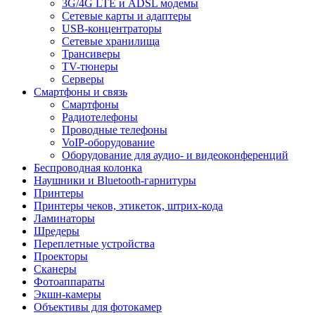
3G/4G LTE и ADSL модемы
Сетевые карты и адаптеры
USB-концентраторы
Сетевые хранилища
Трансиверы
TV-тюнеры
Серверы
Смартфоны и связь
Смартфоны
Радиотелефоны
Проводные телефоны
VoIP-оборудование
Оборудование для аудио- и видеоконференций
Беспроводная колонка
Наушники и Bluetooth-гарнитуры
Принтеры
Принтеры чеков, этикеток, штрих-кода
Ламинаторы
Шредеры
Переплетные устройства
Проекторы
Сканеры
Фотоаппараты
Экшн-камеры
Объективы для фотокамер