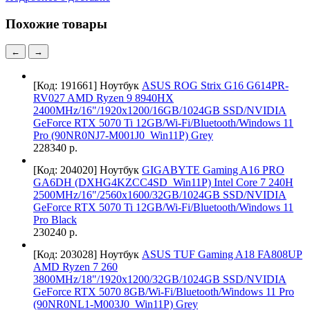
Похожие товары
←
→
[Код: 191661]
Ноутбук
ASUS ROG Strix G16 G614PR-
RV027 AMD Ryzen 9 8940HX
2400MHz/16"/1920x1200/16GB/1024GB SSD/NVIDIA
GeForce RTX 5070 Ti 12GB/Wi-Fi/Bluetooth/Windows 11
Pro (90NR0NJ7-M001J0_Win11P) Grey
228340 р.
[Код: 204020]
Ноутбук
GIGABYTE Gaming A16 PRO
GA6DH (DXHG4KZCC4SD_Win11P) Intel Core 7 240H
2500MHz/16"/2560x1600/32GB/1024GB SSD/NVIDIA
GeForce RTX 5070 Ti 12GB/Wi-Fi/Bluetooth/Windows 11
Pro Black
230240 р.
[Код: 203028]
Ноутбук
ASUS TUF Gaming A18 FA808UP
AMD Ryzen 7 260
3800MHz/18"/1920x1200/32GB/1024GB SSD/NVIDIA
GeForce RTX 5070 8GB/Wi-Fi/Bluetooth/Windows 11 Pro
(90NR0NL1-M003J0_Win11P) Grey