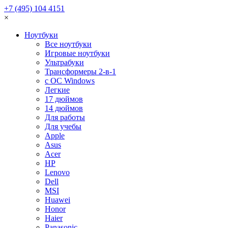
+7 (495) 104 4151
×
Ноутбуки
Все ноутбуки
Игровые ноутбуки
Ультрабуки
Трансформеры 2-в-1
с ОС Windows
Легкие
17 дюймов
14 дюймов
Для работы
Для учебы
Apple
Asus
Acer
HP
Lenovo
Dell
MSI
Huawei
Honor
Haier
Panasonic