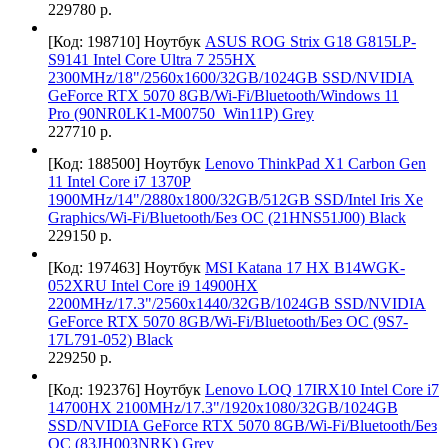
229780 р.
[Код: 198710]
Ноутбук
ASUS ROG Strix G18 G815LP-
S9141 Intel Core Ultra 7 255HX
2300MHz/18"/2560х1600/32GB/1024GB SSD/NVIDIA
GeForce RTX 5070 8GB/Wi-Fi/Bluetooth/Windows 11
Pro (90NR0LK1-M00750_Win11P) Grey
227710 р.
[Код: 188500]
Ноутбук
Lenovo ThinkPad X1 Carbon Gen
11 Intel Core i7 1370P
1900MHz/14"/2880x1800/32GB/512GB SSD/Intel Iris Xe
Graphics/Wi-Fi/Bluetooth/Без ОС (21HNS51J00) Black
229150 р.
[Код: 197463]
Ноутбук
MSI Katana 17 HX B14WGK-
052XRU Intel Core i9 14900HX
2200MHz/17.3"/2560x1440/32GB/1024GB SSD/NVIDIA
GeForce RTX 5070 8GB/Wi-Fi/Bluetooth/Без ОС (9S7-
17L791-052) Black
229250 р.
[Код: 192376]
Ноутбук
Lenovo LOQ 17IRX10 Intel Core i7
14700HX 2100MHz/17.3"/1920x1080/32GB/1024GB
SSD/NVIDIA GeForce RTX 5070 8GB/Wi-Fi/Bluetooth/Без
ОС (83JH003NRK) Grey