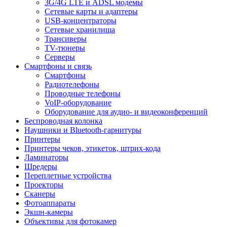
3G/4G LTE и ADSL модемы
Сетевые карты и адаптеры
USB-концентраторы
Сетевые хранилища
Трансиверы
TV-тюнеры
Серверы
Смартфоны и связь
Смартфоны
Радиотелефоны
Проводные телефоны
VoIP-оборудование
Оборудование для аудио- и видеоконференций
Беспроводная колонка
Наушники и Bluetooth-гарнитуры
Принтеры
Принтеры чеков, этикеток, штрих-кода
Ламинаторы
Шредеры
Переплетные устройства
Проекторы
Сканеры
Фотоаппараты
Экшн-камеры
Объективы для фотокамер