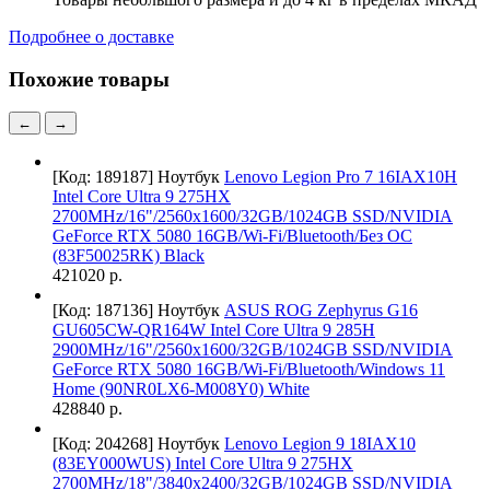
Подробнее о доставке
Похожие товары
←
→
[Код: 189187]
Ноутбук
Lenovo Legion Pro 7 16IAX10H
Intel Core Ultra 9 275HX
2700MHz/16"/2560x1600/32GB/1024GB SSD/NVIDIA
GeForce RTX 5080 16GB/Wi-Fi/Bluetooth/Без ОС
(83F50025RK) Black
421020 р.
[Код: 187136]
Ноутбук
ASUS ROG Zephyrus G16
GU605CW-QR164W Intel Core Ultra 9 285H
2900MHz/16"/2560x1600/32GB/1024GB SSD/NVIDIA
GeForce RTX 5080 16GB/Wi-Fi/Bluetooth/Windows 11
Home (90NR0LX6-M008Y0) White
428840 р.
[Код: 204268]
Ноутбук
Lenovo Legion 9 18IAX10
(83EY000WUS) Intel Core Ultra 9 275HX
2700MHz/18"/3840x2400/32GB/1024GB SSD/NVIDIA