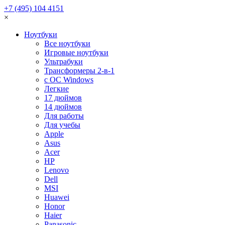
+7 (495) 104 4151
×
Ноутбуки
Все ноутбуки
Игровые ноутбуки
Ультрабуки
Трансформеры 2-в-1
с ОС Windows
Легкие
17 дюймов
14 дюймов
Для работы
Для учебы
Apple
Asus
Acer
HP
Lenovo
Dell
MSI
Huawei
Honor
Haier
Panasonic