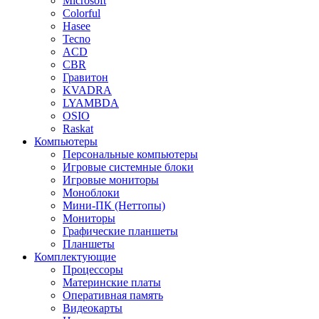
Microsoft
Colorful
Hasee
Tecno
ACD
CBR
Гравитон
KVADRA
LYAMBDA
OSIO
Raskat
Компьютеры
Персональные компьютеры
Игровые системные блоки
Игровые мониторы
Моноблоки
Мини-ПК (Неттопы)
Мониторы
Графические планшеты
Планшеты
Комплектующие
Процессоры
Материнские платы
Оперативная память
Видеокарты