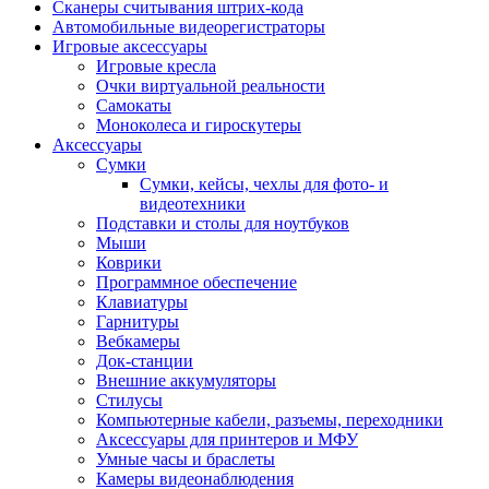
Сканеры считывания штрих-кода
Автомобильные видеорегистраторы
Игровые аксессуары
Игровые кресла
Очки виртуальной реальности
Самокаты
Моноколеса и гироскутеры
Аксессуары
Сумки
Сумки, кейсы, чехлы для фото- и
видеотехники
Подставки и столы для ноутбуков
Мыши
Коврики
Программное обеспечение
Клавиатуры
Гарнитуры
Вебкамеры
Док-станции
Внешние аккумуляторы
Стилусы
Компьютерные кабели, разъемы, переходники
Аксессуары для принтеров и МФУ
Умные часы и браслеты
Камеры видеонаблюдения