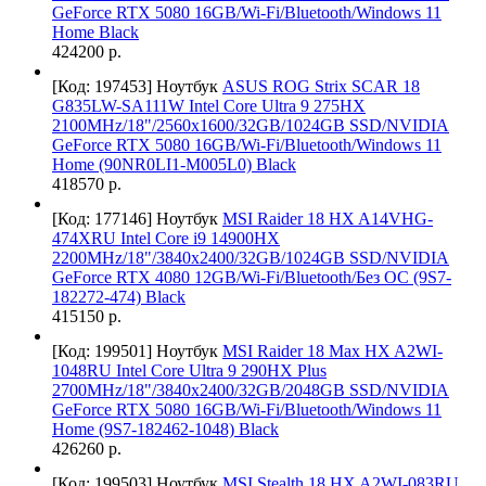
GeForce RTX 5080 16GB/Wi-Fi/Bluetooth/Windows 11
Home Black
424200 р.
[Код: 197453]
Ноутбук
ASUS ROG Strix SCAR 18
G835LW-SA111W Intel Core Ultra 9 275HX
2100MHz/18"/2560х1600/32GB/1024GB SSD/NVIDIA
GeForce RTX 5080 16GB/Wi-Fi/Bluetooth/Windows 11
Home (90NR0LI1-M005L0) Black
418570 р.
[Код: 177146]
Ноутбук
MSI Raider 18 HX A14VHG-
474XRU Intel Core i9 14900HX
2200MHz/18"/3840x2400/32GB/1024GB SSD/NVIDIA
GeForce RTX 4080 12GB/Wi-Fi/Bluetooth/Без ОС (9S7-
182272-474) Black
415150 р.
[Код: 199501]
Ноутбук
MSI Raider 18 Max HX A2WI-
1048RU Intel Core Ultra 9 290HX Plus
2700MHz/18"/3840x2400/32GB/2048GB SSD/NVIDIA
GeForce RTX 5080 16GB/Wi-Fi/Bluetooth/Windows 11
Home (9S7-182462-1048) Black
426260 р.
[Код: 199503]
Ноутбук
MSI Stealth 18 HX A2WI-083RU