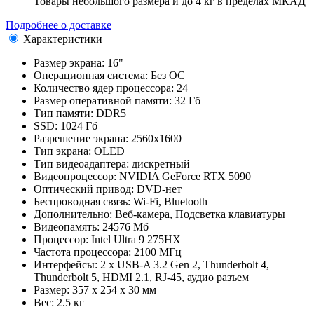
Товары небольшого размера и до 4 кг в пределах МКАД
Подробнее о доставке
Характеристики
Размер экрана:
16"
Операционная система:
Без ОС
Количество ядер процессора:
24
Размер оперативной памяти:
32 Гб
Тип памяти:
DDR5
SSD:
1024 Гб
Разрешение экрана:
2560x1600
Тип экрана:
OLED
Тип видеоадаптера:
дискретный
Видеопроцессор:
NVIDIA GeForce RTX 5090
Оптический привод:
DVD-нет
Беспроводная связь:
Wi-Fi, Bluetooth
Дополнительно:
Веб-камера, Подсветка клавиатуры
Видеопамять:
24576 Мб
Процессор:
Intel Ultra 9 275HX
Частота процессора:
2100 МГц
Интерфейсы:
2 x USB-A 3.2 Gen 2, Thunderbolt 4,
Thunderbolt 5, HDMI 2.1, RJ-45, аудио разъем
Размер:
357 x 254 x 30 мм
Вес:
2.5 кг