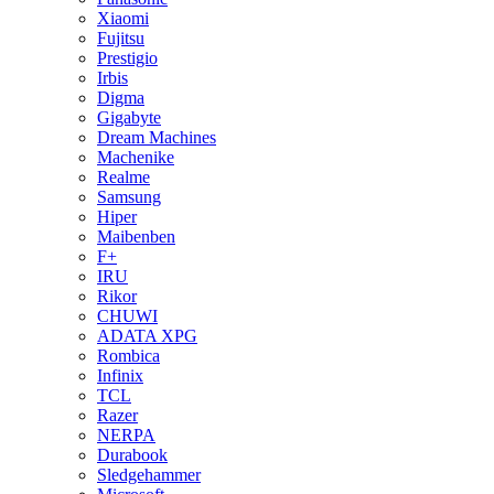
Xiaomi
Fujitsu
Prestigio
Irbis
Digma
Gigabyte
Dream Machines
Machenike
Realme
Samsung
Hiper
Maibenben
F+
IRU
Rikor
CHUWI
ADATA XPG
Rombica
Infinix
TCL
Razer
NERPA
Durabook
Sledgehammer