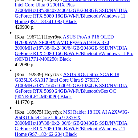
Intel Core Ultra 9 290HX Plus
2700MHz/18"/3840x2400/32GB/2048GB SSD/NVIDIA
GeForce RTX 5080 16GB/Wi-Fi/Bluetooth/Windows 11
Home (9S7-183341-083) Black
420930 р.
[Код: 196711]
Ноутбук
ASUS ProArt P16 OLED
H7606WW-SE009X AMD Ryzen AI 9 HX 370
2000MHz/16"/3840x2400/64GB/2048GB SSD/NVIDIA
GeForce RTX 5080 16GB/Wi-Fi/Bluetooth/Windows 11 Pro
(90NB17F1-M00250) Black
422080 р.
[Код: 192839]
Ноутбук
ASUS ROG Strix SCAR 18
G835LX-SA017 Intel Core Ultra 9 275HX
2100MHz/18"/2560х1600/32GB/1024GB SSD/NVIDIA
GeForce RTX 5090 24GB/Wi-Fi/Bluetooth/Без ОС
(90NR0LF1-M000P0) Black
414770 р.
[Код: 185675]
Ноутбук
MSI Raider 18 HX AI A2XWIG-
204RU Intel Core Ultra 9 285HX
2800MHz/18"/3840x2400/64GB/2048GB SSD/NVIDIA
GeForce RTX 5080 16GB/Wi-Fi/Bluetooth/Windows 11
Home (9S7-182462-204) Black