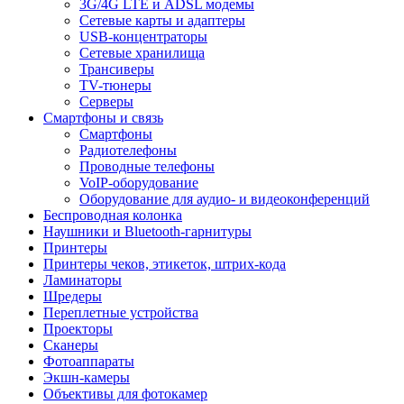
3G/4G LTE и ADSL модемы
Сетевые карты и адаптеры
USB-концентраторы
Сетевые хранилища
Трансиверы
TV-тюнеры
Серверы
Смартфоны и связь
Смартфоны
Радиотелефоны
Проводные телефоны
VoIP-оборудование
Оборудование для аудио- и видеоконференций
Беспроводная колонка
Наушники и Bluetooth-гарнитуры
Принтеры
Принтеры чеков, этикеток, штрих-кода
Ламинаторы
Шредеры
Переплетные устройства
Проекторы
Сканеры
Фотоаппараты
Экшн-камеры
Объективы для фотокамер