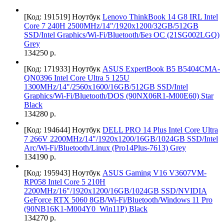
[Код: 191519]
Ноутбук
Lenovo ThinkBook 14 G8 IRL Intel
Core 7 240H 2500MHz/14"/1920x1200/32GB/512GB
SSD/Intel Graphics/Wi-Fi/Bluetooth/Без ОС (21SG002LGQ)
Grey
134250 р.
[Код: 171933]
Ноутбук
ASUS ExpertBook B5 B5404CMA-
QN0396 Intel Core Ultra 5 125U
1300MHz/14"/2560x1600/16GB/512GB SSD/Intel
Graphics/Wi-Fi/Bluetooth/DOS (90NX06R1-M00E60) Star
Black
134280 р.
[Код: 194644]
Ноутбук
DELL PRO 14 Plus Intel Core Ultra
7 266V 2200MHz/14"/1920x1200/16GB/1024GB SSD/Intel
Arc/Wi-Fi/Bluetooth/Linux (Pro14Plus-7613) Grey
134190 р.
[Код: 195943]
Ноутбук
ASUS Gaming V16 V3607VM-
RP058 Intel Core 5 210H
2200MHz/16"/1920x1200/16GB/1024GB SSD/NVIDIA
GeForce RTX 5060 8GB/Wi-Fi/Bluetooth/Windows 11 Pro
(90NB16K1-M004Y0_Win11P) Black
134270 р.