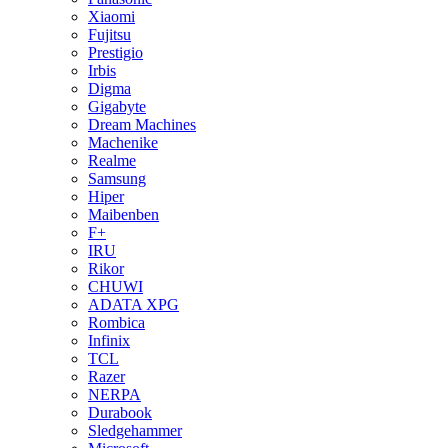
Xiaomi
Fujitsu
Prestigio
Irbis
Digma
Gigabyte
Dream Machines
Machenike
Realme
Samsung
Hiper
Maibenben
F+
IRU
Rikor
CHUWI
ADATA XPG
Rombica
Infinix
TCL
Razer
NERPA
Durabook
Sledgehammer