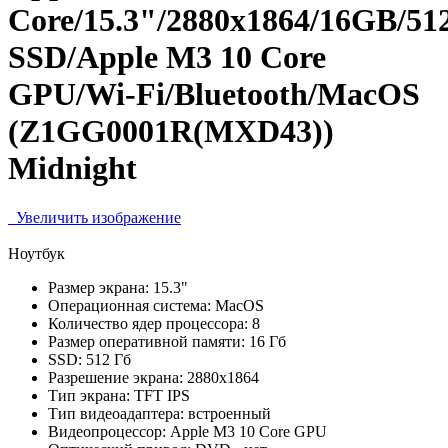
Core/15.3"/2880x1864/16GB/5
SSD/Apple M3 10 Core
GPU/Wi-Fi/Bluetooth/MacOS
(Z1GG0001R(MXD43))
Midnight
Увеличить изображение
Ноутбук
Размер экрана:
15.3"
Операционная система:
MacOS
Количество ядер процессора:
8
Размер оперативной памяти:
16 Гб
SSD:
512 Гб
Разрешение экрана:
2880x1864
Тип экрана:
TFT IPS
Тип видеоадаптера:
встроенный
Видеопроцессор:
Apple M3 10 Core GPU