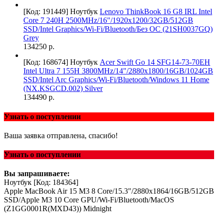
[Код: 191449]
Ноутбук
Lenovo ThinkBook 16 G8 IRL Intel
Core 7 240H 2500MHz/16"/1920x1200/32GB/512GB
SSD/Intel Graphics/Wi-Fi/Bluetooth/Без ОС (21SH0037GQ)
Grey
134250 р.
[Код: 168674]
Ноутбук
Acer Swift Go 14 SFG14-73-70EH
Intel Ultra 7 155H 3800MHz/14"/2880x1800/16GB/1024GB
SSD/Intel Arc Graphics/Wi-Fi/Bluetooth/Windows 11 Home
(NX.KSGCD.002) Silver
134490 р.
Узнать о поступлении
Ваша заявка отправлена, спасибо!
Узнать о поступлении
Вы запрашиваете:
Ноутбук
[Код: 184364]
Apple MacBook Air 15 M3 8 Core/15.3"/2880x1864/16GB/512GB
SSD/Apple M3 10 Core GPU/Wi-Fi/Bluetooth/MacOS
(Z1GG0001R(MXD43)) Midnight