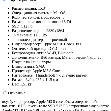
Размер экрана:
15.3"
Операционная система:
MacOS
Количество ядер процессора:
8
Размер оперативной памяти:
16 Гб
SSD:
512 Гб
Разрешение экрана:
2880x1864
Тип экрана:
TFT IPS
Тип видеоадаптера:
встроенный
Видеопроцессор:
Apple M3 10 Core GPU
Оптический привод:
DVD - нет
Беспроводная связь:
Wi-Fi, Bluetooth
Дополнительно:
Веб-камера, Металлический корпус,
Подсветка клавиатуры
Видеопамять:
SMA
Процессор:
Apple M3 8 Core
Интерфейсы:
Thunderbolt 4 x 2, аудио разъем
Размер:
340 х 237 х 11.5 мм
Вес:
1.51 кг
Описание
ноутбук процессор: Apple M3 8 core объем оперативной
памяти: 16 ГБ накопитель: SSD 512 ГБ встроенная видеокарта:
Apple M3 10 Core GPU экран: 15.3" (2880x1864) операционная