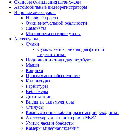
Сканеры считывания штрих-кода
Автомобильные видеорегистраторы
Игровые аксессуары
Игровые кресла
Очки виртуальной реальности
Самокаты
Моноколеса и гироскутеры
Аксессуары
Сумки
Сумки, кейсы, чехлы для фото- и
видеотехники
Подставки и столы для ноутбуков
Мыши
Коврики
Программное обеспечение
Клавиатуры
Гарнитуры
Вебкамеры
Док-станции
Внешние аккумуляторы
Стилусы
Компьютерные кабели, разъемы, переходники
Аксессуары для принтеров и МФУ
Умные часы и браслеты
Камеры видеонаблюдения