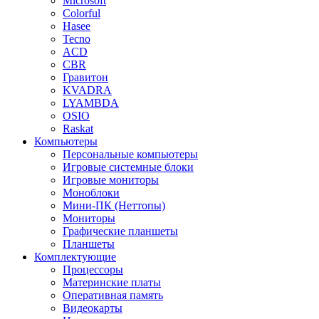
Microsoft
Colorful
Hasee
Tecno
ACD
CBR
Гравитон
KVADRA
LYAMBDA
OSIO
Raskat
Компьютеры
Персональные компьютеры
Игровые системные блоки
Игровые мониторы
Моноблоки
Мини-ПК (Неттопы)
Мониторы
Графические планшеты
Планшеты
Комплектующие
Процессоры
Материнские платы
Оперативная память
Видеокарты