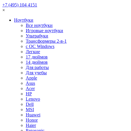
+7 (495) 104 4151
×
Ноутбуки
Все ноутбуки
Игровые ноутбуки
Ультрабуки
Трансформеры 2-в-1
с ОС Windows
Легкие
17 дюймов
14 дюймов
Для работы
Для учебы
Apple
Asus
Acer
HP
Lenovo
Dell
MSI
Huawei
Honor
Haier
Panasonic