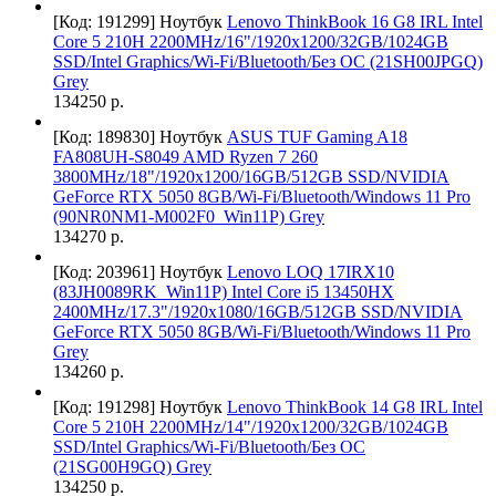
[Код: 191299]
Ноутбук
Lenovo ThinkBook 16 G8 IRL Intel
Core 5 210H 2200MHz/16"/1920x1200/32GB/1024GB
SSD/Intel Graphics/Wi-Fi/Bluetooth/Без ОС (21SH00JPGQ)
Grey
134250 р.
[Код: 189830]
Ноутбук
ASUS TUF Gaming A18
FA808UH-S8049 AMD Ryzen 7 260
3800MHz/18"/1920x1200/16GB/512GB SSD/NVIDIA
GeForce RTX 5050 8GB/Wi-Fi/Bluetooth/Windows 11 Pro
(90NR0NM1-M002F0_Win11P) Grey
134270 р.
[Код: 203961]
Ноутбук
Lenovo LOQ 17IRX10
(83JH0089RK_Win11P) Intel Core i5 13450HX
2400MHz/17.3"/1920x1080/16GB/512GB SSD/NVIDIA
GeForce RTX 5050 8GB/Wi-Fi/Bluetooth/Windows 11 Pro
Grey
134260 р.
[Код: 191298]
Ноутбук
Lenovo ThinkBook 14 G8 IRL Intel
Core 5 210H 2200MHz/14"/1920x1200/32GB/1024GB
SSD/Intel Graphics/Wi-Fi/Bluetooth/Без ОС
(21SG00H9GQ) Grey
134250 р.