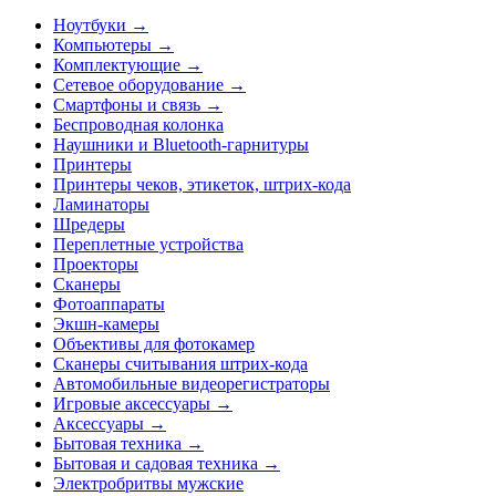
Ноутбуки →
Компьютеры →
Комплектующие →
Сетевое оборудование →
Смартфоны и связь →
Беспроводная колонка
Наушники и Bluetooth-гарнитуры
Принтеры
Принтеры чеков, этикеток, штрих-кода
Ламинаторы
Шредеры
Переплетные устройства
Проекторы
Сканеры
Фотоаппараты
Экшн-камеры
Объективы для фотокамер
Сканеры считывания штрих-кода
Автомобильные видеорегистраторы
Игровые аксессуары →
Аксессуары →
Бытовая техника →
Бытовая и садовая техника →
Электробритвы мужские