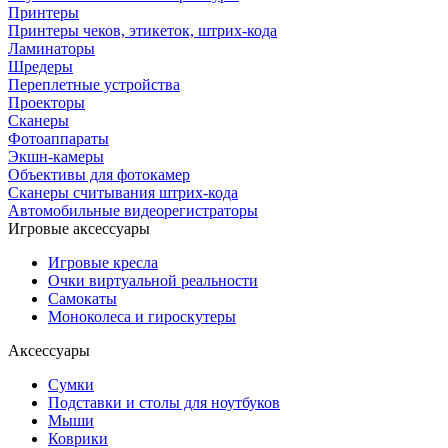
Принтеры
Принтеры чеков, этикеток, штрих-кода
Ламинаторы
Шредеры
Переплетные устройства
Проекторы
Сканеры
Фотоаппараты
Экшн-камеры
Объективы для фотокамер
Сканеры считывания штрих-кода
Автомобильные видеорегистраторы
Игровые аксессуары
Игровые кресла
Очки виртуальной реальности
Самокаты
Моноколеса и гироскутеры
Аксессуары
Сумки
Подставки и столы для ноутбуков
Мыши
Коврики