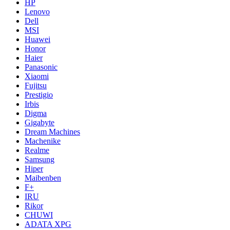
HP
Lenovo
Dell
MSI
Huawei
Honor
Haier
Panasonic
Xiaomi
Fujitsu
Prestigio
Irbis
Digma
Gigabyte
Dream Machines
Machenike
Realme
Samsung
Hiper
Maibenben
F+
IRU
Rikor
CHUWI
ADATA XPG