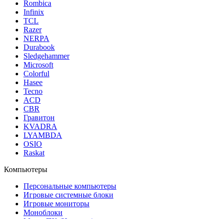
Rombica
Infinix
TCL
Razer
NERPA
Durabook
Sledgehammer
Microsoft
Colorful
Hasee
Tecno
ACD
CBR
Гравитон
KVADRA
LYAMBDA
OSIO
Raskat
Компьютеры
Персональные компьютеры
Игровые системные блоки
Игровые мониторы
Моноблоки