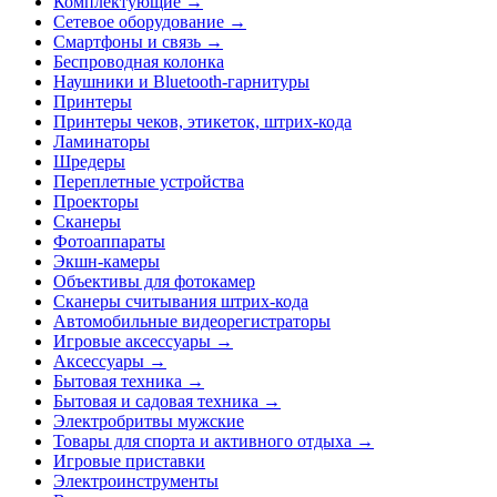
Комплектующие →
Сетевое оборудование →
Смартфоны и связь →
Беспроводная колонка
Наушники и Bluetooth-гарнитуры
Принтеры
Принтеры чеков, этикеток, штрих-кода
Ламинаторы
Шредеры
Переплетные устройства
Проекторы
Сканеры
Фотоаппараты
Экшн-камеры
Объективы для фотокамер
Сканеры считывания штрих-кода
Автомобильные видеорегистраторы
Игровые аксессуары →
Аксессуары →
Бытовая техника →
Бытовая и садовая техника →
Электробритвы мужские
Товары для спорта и активного отдыха →
Игровые приставки
Электроинструменты