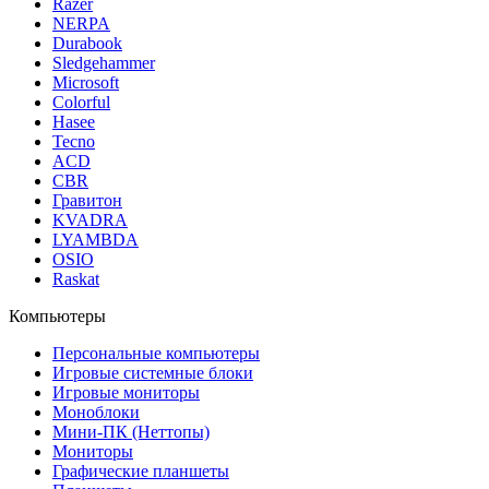
Razer
NERPA
Durabook
Sledgehammer
Microsoft
Colorful
Hasee
Tecno
ACD
CBR
Гравитон
KVADRA
LYAMBDA
OSIO
Raskat
Компьютеры
Персональные компьютеры
Игровые системные блоки
Игровые мониторы
Моноблоки
Мини-ПК (Неттопы)
Мониторы
Графические планшеты