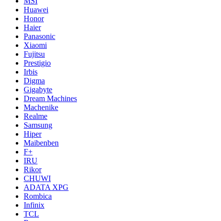
MSI
Huawei
Honor
Haier
Panasonic
Xiaomi
Fujitsu
Prestigio
Irbis
Digma
Gigabyte
Dream Machines
Machenike
Realme
Samsung
Hiper
Maibenben
F+
IRU
Rikor
CHUWI
ADATA XPG
Rombica
Infinix
TCL