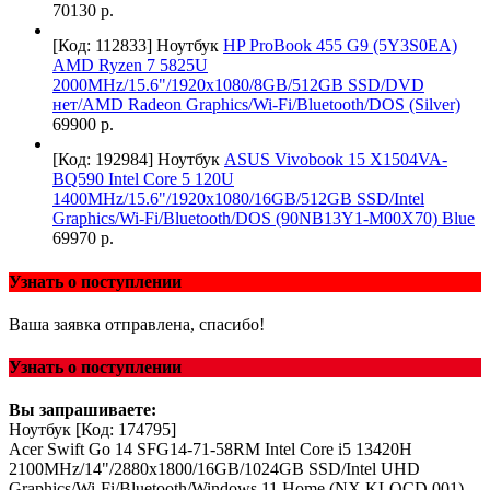
70130 р.
[Код: 112833]
Ноутбук
HP ProBook 455 G9 (5Y3S0EA)
AMD Ryzen 7 5825U
2000MHz/15.6"/1920x1080/8GB/512GB SSD/DVD
нет/AMD Radeon Graphics/Wi-Fi/Bluetooth/DOS (Silver)
69900 р.
[Код: 192984]
Ноутбук
ASUS Vivobook 15 X1504VA-
BQ590 Intel Core 5 120U
1400MHz/15.6"/1920x1080/16GB/512GB SSD/Intel
Graphics/Wi-Fi/Bluetooth/DOS (90NB13Y1-M00X70) Blue
69970 р.
Узнать о поступлении
Ваша заявка отправлена, спасибо!
Узнать о поступлении
Вы запрашиваете:
Ноутбук
[Код: 174795]
Acer Swift Go 14 SFG14-71-58RM Intel Core i5 13420H
2100MHz/14"/2880x1800/16GB/1024GB SSD/Intel UHD
Graphics/Wi-Fi/Bluetooth/Windows 11 Home (NX.KLQCD.001)