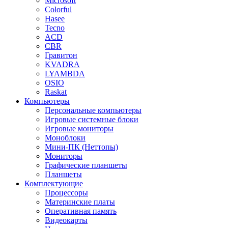
Microsoft
Colorful
Hasee
Tecno
ACD
CBR
Гравитон
KVADRA
LYAMBDA
OSIO
Raskat
Компьютеры
Персональные компьютеры
Игровые системные блоки
Игровые мониторы
Моноблоки
Мини-ПК (Неттопы)
Мониторы
Графические планшеты
Планшеты
Комплектующие
Процессоры
Материнские платы
Оперативная память
Видеокарты