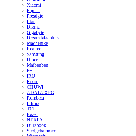
Xiaomi
Fujitsu
Prestigio
Irbis
Digma
Gigabyte
Dream Machines
Machenike
Realme
Samsung
Hiper
Maibenben
F+
IRU
Rikor
CHUWI
ADATA XPG
Rombica
Infinix
TCL
Razer
NERPA
Durabook
Sledgehammer