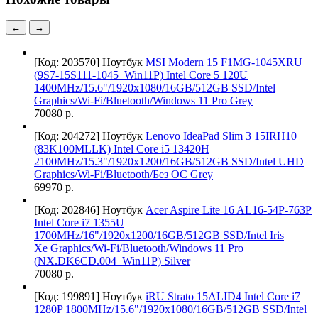
←
→
[Код: 203570]
Ноутбук
MSI Modern 15 F1MG-1045XRU
(9S7-15S111-1045_Win11P) Intel Core 5 120U
1400MHz/15.6"/1920x1080/16GB/512GB SSD/Intel
Graphics/Wi-Fi/Bluetooth/Windows 11 Pro Grey
70080 р.
[Код: 204272]
Ноутбук
Lenovo IdeaPad Slim 3 15IRH10
(83K100MLLK) Intel Core i5 13420H
2100MHz/15.3"/1920x1200/16GB/512GB SSD/Intel UHD
Graphics/Wi-Fi/Bluetooth/Без ОС Grey
69970 р.
[Код: 202846]
Ноутбук
Acer Aspire Lite 16 AL16-54P-763P
Intel Core i7 1355U
1700MHz/16"/1920x1200/16GB/512GB SSD/Intel Iris
Xe Graphics/Wi-Fi/Bluetooth/Windows 11 Pro
(NX.DK6CD.004_Win11P) Silver
70080 р.
[Код: 199891]
Ноутбук
iRU Strato 15ALID4 Intel Core i7
1280P 1800MHz/15.6"/1920x1080/16GB/512GB SSD/Intel