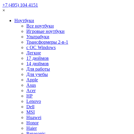
+7 (495) 104 4151
×
Ноутбуки
Все ноутбуки
Игровые ноутбуки
Ультрабуки
Трансформеры 2-в-1
с ОС Windows
Легкие
17 дюймов
14 дюймов
Для работы
Для учебы
Apple
Asus
Acer
HP
Lenovo
Dell
MSI
Huawei
Honor
Haier
Panasonic