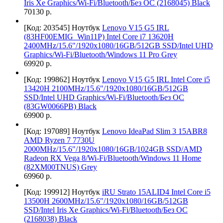
Iris Xe Graphics/Wi-Fi/Bluetooth/Без ОС (2168045) Black
70130 р.
[Код: 203545]
Ноутбук
Lenovo V15 G5 IRL
(83HF00EMIG_Win11P) Intel Core i7 13620H
2400MHz/15.6"/1920x1080/16GB/512GB SSD/Intel UHD
Graphics/Wi-Fi/Bluetooth/Windows 11 Pro Grey
69920 р.
[Код: 199862]
Ноутбук
Lenovo V15 G5 IRL Intel Core i5
13420H 2100MHz/15.6"/1920x1080/16GB/512GB
SSD/Intel UHD Graphics/Wi-Fi/Bluetooth/Без ОС
(83GW0066PB) Black
69900 р.
[Код: 197089]
Ноутбук
Lenovo IdeaPad Slim 3 15ABR8
AMD Ryzen 7 7730U
2000MHz/15.6"/1920x1080/16GB/1024GB SSD/AMD
Radeon RX Vega 8/Wi-Fi/Bluetooth/Windows 11 Home
(82XM00TNUS) Grey
69960 р.
[Код: 199912]
Ноутбук
iRU Strato 15ALID4 Intel Core i5
13500H 2600MHz/15.6"/1920x1080/16GB/512GB
SSD/Intel Iris Xe Graphics/Wi-Fi/Bluetooth/Без ОС
(2168038) Black