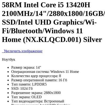
58RM Intel Core i5 13420H
2100MHz/14"/2880x1800/16GB
SSD/Intel UHD Graphics/Wi-
Fi/Bluetooth/Windows 11
Home (NX.KLQCD.001) Silver
Увеличить изображение
Ноутбук
Размер экрана:
14"
Операционная система:
Windows 11 Home
Количество ядер процессора:
8
Размер оперативной памяти:
16 Гб
Тип памяти:
LPDDR5
SSD:
1024 Гб
Разрешение экрана:
2880x1800
Тип экрана:
OLED
Тип видеоадаптера:
Встроенный