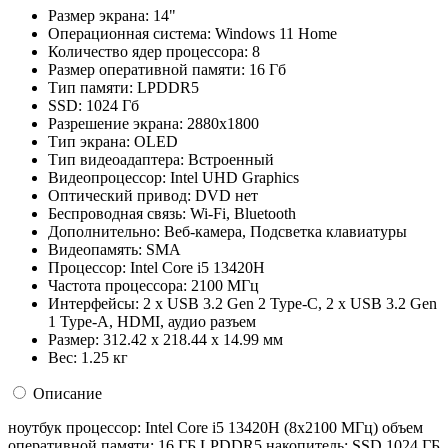
Размер экрана:
14"
Операционная система:
Windows 11 Home
Количество ядер процессора:
8
Размер оперативной памяти:
16 Гб
Тип памяти:
LPDDR5
SSD:
1024 Гб
Разрешение экрана:
2880x1800
Тип экрана:
OLED
Тип видеоадаптера:
Встроенный
Видеопроцессор:
Intel UHD Graphics
Оптический привод:
DVD нет
Беспроводная связь:
Wi-Fi, Bluetooth
Дополнительно:
Веб-камера, Подсветка клавиатуры
Видеопамять:
SMA
Процессор:
Intel Core i5 13420H
Частота процессора:
2100 МГц
Интерфейсы:
2 x USB 3.2 Gen 2 Type-C, 2 x USB 3.2 Gen
1 Type-A, HDMI, аудио разъем
Размер:
312.42 x 218.44 x 14.99 мм
Вес:
1.25 кг
Описание
ноутбук процессор: Intel Core i5 13420H (8x2100 МГц) объем
оперативной памяти: 16 ГБ LPDDR5 накопитель: SSD 1024 ГБ