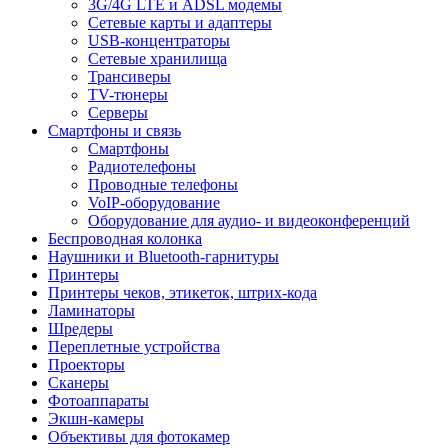
3G/4G LTE и ADSL модемы
Сетевые карты и адаптеры
USB-концентраторы
Сетевые хранилища
Трансиверы
TV-тюнеры
Серверы
Смартфоны и связь
Смартфоны
Радиотелефоны
Проводные телефоны
VoIP-оборудование
Оборудование для аудио- и видеоконференций
Беспроводная колонка
Наушники и Bluetooth-гарнитуры
Принтеры
Принтеры чеков, этикеток, штрих-кода
Ламинаторы
Шредеры
Переплетные устройства
Проекторы
Сканеры
Фотоаппараты
Экшн-камеры
Объективы для фотокамер