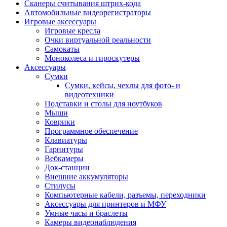
Сканеры считывания штрих-кода
Автомобильные видеорегистраторы
Игровые аксессуары
Игровые кресла
Очки виртуальной реальности
Самокаты
Моноколеса и гироскутеры
Аксессуары
Сумки
Сумки, кейсы, чехлы для фото- и
видеотехники
Подставки и столы для ноутбуков
Мыши
Коврики
Программное обеспечение
Клавиатуры
Гарнитуры
Вебкамеры
Док-станции
Внешние аккумуляторы
Стилусы
Компьютерные кабели, разъемы, переходники
Аксессуары для принтеров и МФУ
Умные часы и браслеты
Камеры видеонаблюдения