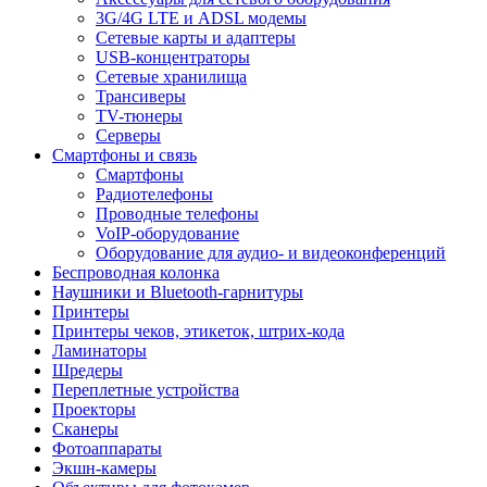
3G/4G LTE и ADSL модемы
Сетевые карты и адаптеры
USB-концентраторы
Сетевые хранилища
Трансиверы
TV-тюнеры
Серверы
Смартфоны и связь
Смартфоны
Радиотелефоны
Проводные телефоны
VoIP-оборудование
Оборудование для аудио- и видеоконференций
Беспроводная колонка
Наушники и Bluetooth-гарнитуры
Принтеры
Принтеры чеков, этикеток, штрих-кода
Ламинаторы
Шредеры
Переплетные устройства
Проекторы
Сканеры
Фотоаппараты
Экшн-камеры