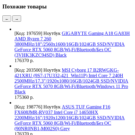
Похожие товары
←
→
[Код: 197659]
Ноутбук
GIGABYTE Gaming A18 GA83H
AMD Ryzen 7 260
3800MHz/18"/2560x1600/16GB/1024GB SSD/NVIDIA
GeForce RTX 5060 8GB/Wi-Fi/Bluetooth/Без ОС
(3VHK3KZC94SD) Black
176370 р.
[Код: 203500]
Ноутбук
MSI Cyborg 17 B2RWGKG-
421XRU (9S7-17U332-421_Win11P) Intel Core 7 240H
2500MHz/17.3"/1920x1080/16GB/1024GB SSD/NVIDIA
GeForce RTX 5070 8GB/Wi-Fi/Bluetooth/Windows 11 Pro
Black
175360 р.
[Код: 198776]
Ноутбук
ASUS TUF Gaming F16
FX608JMR-RV037 Intel Core i7 14650HX
2200MHz/16"/1920x1200/16GB/1024GB SSD/NVIDIA
GeForce RTX 5060 8GB/Wi-Fi/Bluetooth/Без ОС
(90NR0NB1-M002S0) Grey
176370 р.