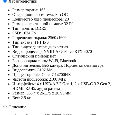
Характеристики
Размер экрана:
16"
Операционная система:
Без ОС
Количество ядер процессора:
20
Размер оперативной памяти:
32 Гб
Тип памяти:
DDR5
SSD:
1024 Гб
Разрешение экрана:
2560x1600
Тип экрана:
TFT IPS
Тип видеоадаптера:
дискретная
Видеопроцессор:
NVIDIA GeForce RTX 4070
Оптический привод:
нет
Беспроводная связь:
Wi-Fi, Bluetooth
Дополнительно:
Веб-камера, Подсветка клавиатуры
Видеопамять:
8192 Мб
Процессор:
Intel Core i7 14700HX
Частота процессора:
2100 МГц
Интерфейсы:
4 x USB-A 3.2 Gen 1, 2 x USB-C 3.2 Gen 2,
HDMI, RJ-45, аудио разъем
Размер:
363.4 x 261.75 x 26.95 мм
Вес:
2.5 кг
Описание