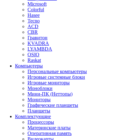
Microsoft
Colorful
Hasee
Tecno
ACD
CBR
Гравитон
KVADRA
LYAMBDA
OSIO
Raskat
Компьютеры
Персональные компьютеры
Игровые системные блоки
Игровые мониторы
Моноблоки
Мини-ПК (Неттопы)
Мониторы
Графические планшеты
Планшеты
Комплектующие
Процессоры
Материнские платы
Оперативная память
Видеокарты