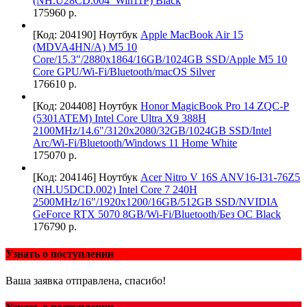
(NH.U28CD.004_Win11P) Black
175960 р.
[Код: 204190]
Ноутбук
Apple MacBook Air 15
(MDVA4HN/A) M5 10
Core/15.3"/2880x1864/16GB/1024GB SSD/Apple M5 10
Core GPU/Wi-Fi/Bluetooth/macOS Silver
176610 р.
[Код: 204408]
Ноутбук
Honor MagicBook Pro 14 ZQC-P
(5301ATEM) Intel Core Ultra X9 388H
2100MHz/14.6"/3120x2080/32GB/1024GB SSD/Intel
Arc/Wi-Fi/Bluetooth/Windows 11 Home White
175070 р.
[Код: 204146]
Ноутбук
Acer Nitro V 16S ANV16-I31-76Z5
(NH.U5DCD.002) Intel Core 7 240H
2500MHz/16"/1920x1200/16GB/512GB SSD/NVIDIA
GeForce RTX 5070 8GB/Wi-Fi/Bluetooth/Без ОС Black
176790 р.
Узнать о поступлении
Ваша заявка отправлена, спасибо!