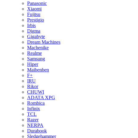
Panasonic
Xiaomi
Fujitsu
Prestigio
Irbis
Digma
Gigabyte
Dream Machines
Machenike
Realme
Samsung
Hiper
Maibenben
F+
IRU
Rikor
CHUWI
ADATA XPG
Rombica
Infinix
TCL
Razer
NERPA
Durabook
Sledgehammer