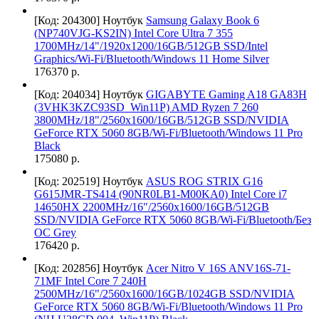
[Код: 204300]
Ноутбук
Samsung Galaxy Book 6
(NP740VJG-KS2IN) Intel Core Ultra 7 355
1700MHz/14"/1920x1200/16GB/512GB SSD/Intel
Graphics/Wi-Fi/Bluetooth/Windows 11 Home Silver
176370 р.
[Код: 204034]
Ноутбук
GIGABYTE Gaming A18 GA83H
(3VHK3KZC93SD_Win11P) AMD Ryzen 7 260
3800MHz/18"/2560x1600/16GB/512GB SSD/NVIDIA
GeForce RTX 5060 8GB/Wi-Fi/Bluetooth/Windows 11 Pro
Black
175080 р.
[Код: 202519]
Ноутбук
ASUS ROG STRIX G16
G615JMR-TS414 (90NR0LB1-M00KA0) Intel Core i7
14650HX 2200MHz/16"/2560x1600/16GB/512GB
SSD/NVIDIA GeForce RTX 5060 8GB/Wi-Fi/Bluetooth/Без
ОС Grey
176420 р.
[Код: 202856]
Ноутбук
Acer Nitro V 16S ANV16S-71-
71MF Intel Core 7 240H
2500MHz/16"/2560x1600/16GB/1024GB SSD/NVIDIA
GeForce RTX 5060 8GB/Wi-Fi/Bluetooth/Windows 11 Pro