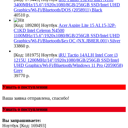
3400MHz/15.6"/1920x1080/8GB/256GB SSD/Intel UHD
Graphics/Wi-Fi/Bluetooth/DOS (2058911) Black
40510 р.
[Код: 189280]
Ноутбук
Acer Aspire Lite 15 AL15-32P-
C1KD Intel Celeron N4500
1100MHz/15.6"/1920x1080/8GB/256GB SSD/Intel UHD
Graphics/Wi-Fi/Bluetooth/Без ОС (NX.JB8ER.001) Silver
33860 р.
[Код: 181975]
Ноутбук
iRU Tactio 14ALH Intel Core i3
1215U 1200MHz/14"/1920x1080/8GB/256GB SSD/Intel
UHD Graphics/Wi-Fi/Bluetooth/Windows 11 Pro (2059058)
Grey
39770 р.
Узнать о поступлении
Ваша заявка отправлена, спасибо!
Узнать о поступлении
Вы запрашиваете:
Ноутбук
[Код: 169493]