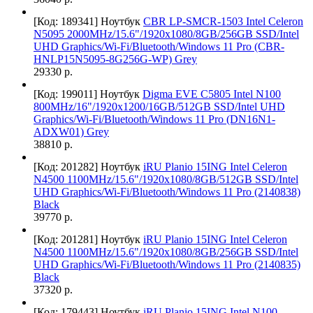
[Код: 189341]
Ноутбук
CBR LP-SMCR-1503 Intel Celeron
N5095 2000MHz/15.6"/1920x1080/8GB/256GB SSD/Intel
UHD Graphics/Wi-Fi/Bluetooth/Windows 11 Pro (CBR-
HNLP15N5095-8G256G-WP) Grey
29330 р.
[Код: 199011]
Ноутбук
Digma EVE C5805 Intel N100
800MHz/16"/1920х1200/16GB/512GB SSD/Intel UHD
Graphics/Wi-Fi/Bluetooth/Windows 11 Pro (DN16N1-
ADXW01) Grey
38810 р.
[Код: 201282]
Ноутбук
iRU Planio 15ING Intel Celeron
N4500 1100MHz/15.6"/1920x1080/8GB/512GB SSD/Intel
UHD Graphics/Wi-Fi/Bluetooth/Windows 11 Pro (2140838)
Black
39770 р.
[Код: 201281]
Ноутбук
iRU Planio 15ING Intel Celeron
N4500 1100MHz/15.6"/1920x1080/8GB/256GB SSD/Intel
UHD Graphics/Wi-Fi/Bluetooth/Windows 11 Pro (2140835)
Black
37320 р.
[Код: 179443]
Ноутбук
iRU Planio 15ING Intel N100