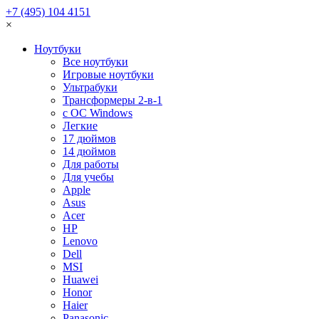
+7 (495) 104 4151
×
Ноутбуки
Все ноутбуки
Игровые ноутбуки
Ультрабуки
Трансформеры 2-в-1
с ОС Windows
Легкие
17 дюймов
14 дюймов
Для работы
Для учебы
Apple
Asus
Acer
HP
Lenovo
Dell
MSI
Huawei
Honor
Haier
Panasonic