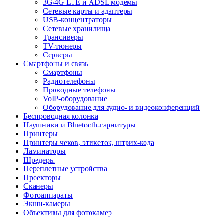
3G/4G LTE и ADSL модемы
Сетевые карты и адаптеры
USB-концентраторы
Сетевые хранилища
Трансиверы
TV-тюнеры
Серверы
Смартфоны и связь
Смартфоны
Радиотелефоны
Проводные телефоны
VoIP-оборудование
Оборудование для аудио- и видеоконференций
Беспроводная колонка
Наушники и Bluetooth-гарнитуры
Принтеры
Принтеры чеков, этикеток, штрих-кода
Ламинаторы
Шредеры
Переплетные устройства
Проекторы
Сканеры
Фотоаппараты
Экшн-камеры
Объективы для фотокамер