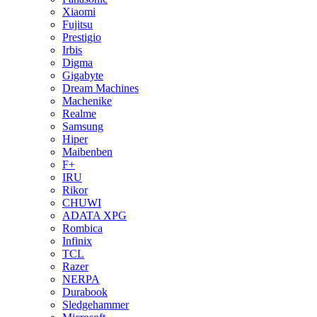
Xiaomi
Fujitsu
Prestigio
Irbis
Digma
Gigabyte
Dream Machines
Machenike
Realme
Samsung
Hiper
Maibenben
F+
IRU
Rikor
CHUWI
ADATA XPG
Rombica
Infinix
TCL
Razer
NERPA
Durabook
Sledgehammer