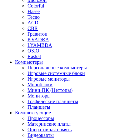
Microsoft
Colorful
Hasee
Tecno
ACD
CBR
Гравитон
KVADRA
LYAMBDA
OSIO
Raskat
Компьютеры
Персональные компьютеры
Игровые системные блоки
Игровые мониторы
Моноблоки
Мини-ПК (Неттопы)
Мониторы
Графические планшеты
Планшеты
Комплектующие
Процессоры
Материнские платы
Оперативная память
Видеокарты