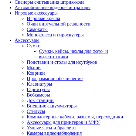
Сканеры считывания штрих-кода
Автомобильные видеорегистраторы
Игровые аксессуары
Игровые кресла
Очки виртуальной реальности
Самокаты
Моноколеса и гироскутеры
Аксессуары
Сумки
Сумки, кейсы, чехлы для фото- и
видеотехники
Подставки и столы для ноутбуков
Мыши
Коврики
Программное обеспечение
Клавиатуры
Гарнитуры
Вебкамеры
Док-станции
Внешние аккумуляторы
Стилусы
Компьютерные кабели, разъемы, переходники
Аксессуары для принтеров и МФУ
Умные часы и браслеты
Камеры видеонаблюдения