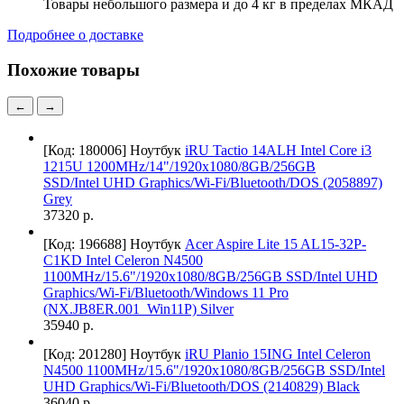
Товары небольшого размера и до 4 кг в пределах МКАД
Подробнее о доставке
Похожие товары
←
→
[Код: 180006]
Ноутбук
iRU Tactio 14ALH Intel Core i3
1215U 1200MHz/14"/1920x1080/8GB/256GB
SSD/Intel UHD Graphics/Wi-Fi/Bluetooth/DOS (2058897)
Grey
37320 р.
[Код: 196688]
Ноутбук
Acer Aspire Lite 15 AL15-32P-
C1KD Intel Celeron N4500
1100MHz/15.6"/1920x1080/8GB/256GB SSD/Intel UHD
Graphics/Wi-Fi/Bluetooth/Windows 11 Pro
(NX.JB8ER.001_Win11P) Silver
35940 р.
[Код: 201280]
Ноутбук
iRU Planio 15ING Intel Celeron
N4500 1100MHz/15.6"/1920x1080/8GB/256GB SSD/Intel
UHD Graphics/Wi-Fi/Bluetooth/DOS (2140829) Black
36040 р.