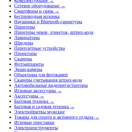
Комплектующие →
Сетевое оборудование →
Смартфоны и связь →
Беспроводная колонка
Наушники и Bluetooth-гарнитуры
Принтеры
Принтеры чеков, этикеток, штрих-кода
Ламинаторы
Шредеры
Переплетные устройства
Проекторы
Сканеры
Фотоаппараты
Экшн-камеры
Объективы для фотокамер
Сканеры считывания штрих-кода
Автомобильные видеорегистраторы
Игровые аксессуары →
Аксессуары →
Бытовая техника →
Бытовая и садовая техника →
Электробритвы мужские
Товары для спорта и активного отдыха →
Игровые приставки
Электроинструменты