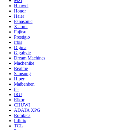
MSI
Huawei
Honor
Haier
Panasonic
Xiaomi
Fujitsu
Prestigio
Irbis
Digma
Gigabyte
Dream Machines
Machenike
Realme
Samsung
Hiper
Maibenben
F+
IRU
Rikor
CHUWI
ADATA XPG
Rombica
Infinix
TCL