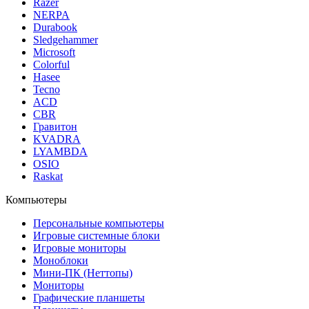
Razer
NERPA
Durabook
Sledgehammer
Microsoft
Colorful
Hasee
Tecno
ACD
CBR
Гравитон
KVADRA
LYAMBDA
OSIO
Raskat
Компьютеры
Персональные компьютеры
Игровые системные блоки
Игровые мониторы
Моноблоки
Мини-ПК (Неттопы)
Мониторы
Графические планшеты