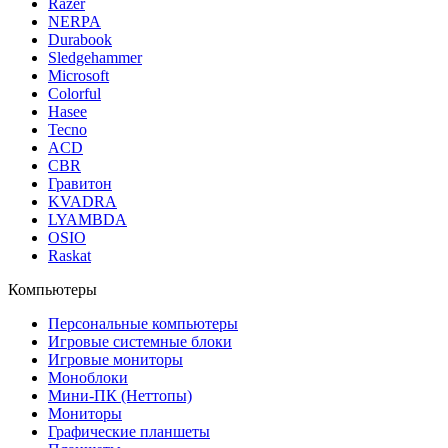
Razer
NERPA
Durabook
Sledgehammer
Microsoft
Colorful
Hasee
Tecno
ACD
CBR
Гравитон
KVADRA
LYAMBDA
OSIO
Raskat
Компьютеры
Персональные компьютеры
Игровые системные блоки
Игровые мониторы
Моноблоки
Мини-ПК (Неттопы)
Мониторы
Графические планшеты