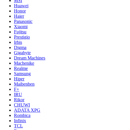
MSI
Huawei
Honor
Haier
Panasonic
Xiaomi
Fujitsu
Prestigio
Irbis
Digma
Gigabyte
Dream Machines
Machenike
Realme
Samsung
Hiper
Maibenben
F+
IRU
Rikor
CHUWI
ADATA XPG
Rombica
Infinix
TCL