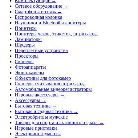
Комплектующие →
Сетевое оборудование →
Смартфоны и связь →
Беспроводная колонка
Наушники и Bluetooth-гарнитуры
Принтеры
Принтеры чеков, этикеток, штрих-кода
Ламинаторы
Шредеры
Переплетные устройства
Проекторы
Сканеры
Фотоаппараты
Экшн-камеры
Объективы для фотокамер
Сканеры считывания штрих-кода
Автомобильные видеорегистраторы
Игровые аксессуары →
Аксессуары →
Бытовая техника →
Бытовая и садовая техника →
Электробритвы мужские
Товары для спорта и активного отдыха →
Игровые приставки
Электроинструменты