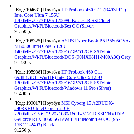
[Код: 194631]
Ноутбук
HP Probook 460 G11 (B49ZPPT)
Intel Core Ultra 7 155U
1700MHz/16"/1920x1200/8GB/512GB SSD/Intel
Graphics/Wi-Fi/Bluetooth/Без ОС (Silver)
91350 р.
[Код: 198325]
Ноутбук
ASUS ExpertBook B5 B5605CVA-
MB0300 Intel Core 5 120U
1400MHz/16"/1920x1200/16GB/512GB SSD/Intel
Graphics/Wi-Fi/Bluetooth/DOS (90NX08H1-M00A30) Grey
91190 р.
[Код: 195988]
Ноутбук
HP Probook 460 G11
(A38BGET_Win11P) Intel Core Ultra 5 125U
1300MHz/16"/1920x1200/16GB/512GB SSD/Intel
Graphics/Wi-Fi/Bluetooth/Windows 11 Pro (Silver)
91400 р.
[Код: 199017]
Ноутбук
MSI Cyborg 15 A2RUDX-
2403XRU Intel Core 5 210H
2200MHz/15.6"/1920x1080/16GB/512GB SSD/NVIDIA
GeForce RTX 3050 6GB/Wi-Fi/Bluetooth/Без ОС (9S7-
15K111-2403) Black
91250 р.