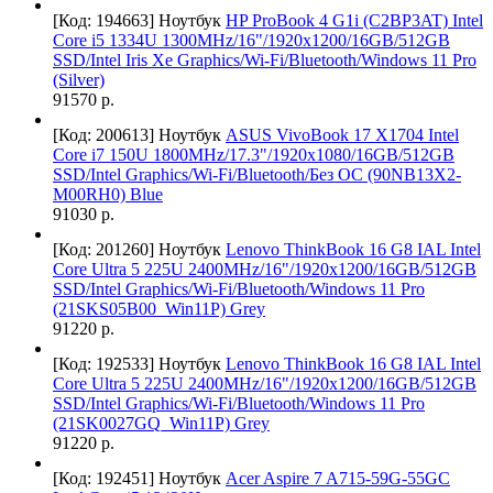
[Код: 194663]
Ноутбук
HP ProBook 4 G1i (C2BP3AT) Intel
Core i5 1334U 1300MHz/16"/1920x1200/16GB/512GB
SSD/Intel Iris Xe Graphics/Wi-Fi/Bluetooth/Windows 11 Pro
(Silver)
91570 р.
[Код: 200613]
Ноутбук
ASUS VivoBook 17 X1704 Intel
Core i7 150U 1800MHz/17.3"/1920x1080/16GB/512GB
SSD/Intel Graphics/Wi-Fi/Bluetooth/Без ОС (90NB13X2-
M00RH0) Blue
91030 р.
[Код: 201260]
Ноутбук
Lenovo ThinkBook 16 G8 IAL Intel
Core Ultra 5 225U 2400MHz/16"/1920x1200/16GB/512GB
SSD/Intel Graphics/Wi-Fi/Bluetooth/Windows 11 Pro
(21SKS05B00_Win11P) Grey
91220 р.
[Код: 192533]
Ноутбук
Lenovo ThinkBook 16 G8 IAL Intel
Core Ultra 5 225U 2400MHz/16"/1920x1200/16GB/512GB
SSD/Intel Graphics/Wi-Fi/Bluetooth/Windows 11 Pro
(21SK0027GQ_Win11P) Grey
91220 р.
[Код: 192451]
Ноутбук
Acer Aspire 7 A715-59G-55GC