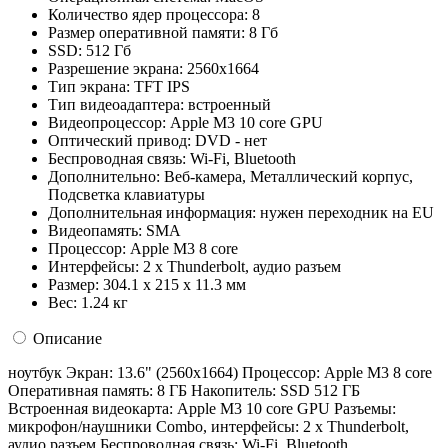
Количество ядер процессора:
8
Размер оперативной памяти:
8 Гб
SSD:
512 Гб
Разрешение экрана:
2560х1664
Тип экрана:
TFT IPS
Тип видеоадаптера:
встроенный
Видеопроцессор:
Apple M3 10 core GPU
Оптический привод:
DVD - нет
Беспроводная связь:
Wi-Fi, Bluetooth
Дополнительно:
Веб-камера, Металлический корпус,
Подсветка клавиатуры
Дополнительная информация:
нужен переходник на EU
Видеопамять:
SMA
Процессор:
Apple M3 8 core
Интерфейсы:
2 x Thunderbolt, аудио разъем
Размер:
304.1 x 215 x 11.3 мм
Вес:
1.24 кг
Описание
ноутбук Экран: 13.6" (2560x1664) Процессор: Apple M3 8 core
Оперативная память: 8 ГБ Накопитель: SSD 512 ГБ
Встроенная видеокарта: Apple M3 10 core GPU Разъемы:
микрофон/наушники Combo, интерфейсы: 2 x Thunderbolt,
аудио разъем Беспроводная связь: Wi-Fi, Bluetooth