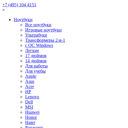
+7 (495) 104 4151
×
Ноутбуки
Все ноутбуки
Игровые ноутбуки
Ультрабуки
Трансформеры 2-в-1
с ОС Windows
Легкие
17 дюймов
14 дюймов
Для работы
Для учебы
Apple
Asus
Acer
HP
Lenovo
Dell
MSI
Huawei
Honor
Haier
Panasonic