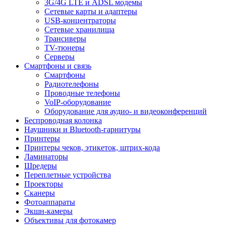
3G/4G LTE и ADSL модемы
Сетевые карты и адаптеры
USB-концентраторы
Сетевые хранилища
Трансиверы
TV-тюнеры
Серверы
Смартфоны и связь
Смартфоны
Радиотелефоны
Проводные телефоны
VoIP-оборудование
Оборудование для аудио- и видеоконференций
Беспроводная колонка
Наушники и Bluetooth-гарнитуры
Принтеры
Принтеры чеков, этикеток, штрих-кода
Ламинаторы
Шредеры
Переплетные устройства
Проекторы
Сканеры
Фотоаппараты
Экшн-камеры
Объективы для фотокамер