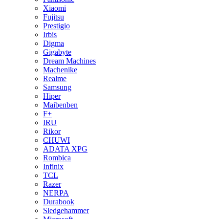
Xiaomi
Fujitsu
Prestigio
Irbis
Digma
Gigabyte
Dream Machines
Machenike
Realme
Samsung
Hiper
Maibenben
F+
IRU
Rikor
CHUWI
ADATA XPG
Rombica
Infinix
TCL
Razer
NERPA
Durabook
Sledgehammer