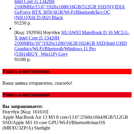
Intel Core i5 13420H
2100MHz/15.6"/1920x1080/16GB/512GB SSD/NVIDIA
GeForce RTX 3050 6GB/Wi-Fi/Bluetooth/Без ОС
(NH.QX6CD.002) Black
91250 р.
[Код: 192956]
Ноутбук
HUAWEI MateBook D 16 MCLG-
X Intel Core i5 13420H
2100MHz/16"/1920х1200/16GB/1024GB SSD/Intel UHD
Graphics/Wi-Fi/Bluetooth/Windows 11 Pro
(53014BUY_Win11P) Grey
91100 р.
Узнать о поступлении
Ваша заявка отправлена, спасибо!
Узнать о поступлении
Вы запрашиваете:
Ноутбук
[Код: 161610]
Apple MacBook Air 13 M3 8 core/13.6"/2560x1664/8GB/512GB
SSD/Apple M3 10 core GPU/Wi-Fi/Bluetooth/macOS
(MRXU3ZP/A) Starlight