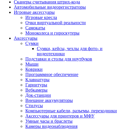
Сканеры считывания штрих-кода
Автомобильные видеорегистраторы
Игровые аксессуары
Игровые кресла
Очки виртуальной реальности
Самокаты
Моноколеса и гироскутеры
Аксессуары
Сумки
Сумки, кейсы, чехлы для фото- и
видеотехники
Подставки и столы для ноутбуков
Мыши
Коврики
Программное обеспечение
Клавиатуры
Гарнитуры
Вебкамеры
Док-станции
Внешние аккумуляторы
Стилусы
Компьютерные кабели, разъемы, переходники
Аксессуары для принтеров и МФУ
Умные часы и браслеты
Камеры видеонаблюдения