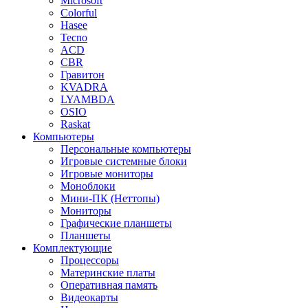
Microsoft
Colorful
Hasee
Tecno
ACD
CBR
Гравитон
KVADRA
LYAMBDA
OSIO
Raskat
Компьютеры
Персональные компьютеры
Игровые системные блоки
Игровые мониторы
Моноблоки
Мини-ПК (Неттопы)
Мониторы
Графические планшеты
Планшеты
Комплектующие
Процессоры
Материнские платы
Оперативная память
Видеокарты