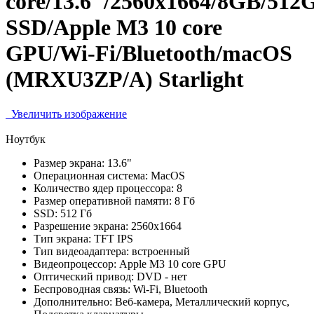
core/13.6"/2560x1664/8GB/512
SSD/Apple M3 10 core
GPU/Wi-Fi/Bluetooth/macOS
(MRXU3ZP/A) Starlight
Увеличить изображение
Ноутбук
Размер экрана:
13.6"
Операционная система:
MacOS
Количество ядер процессора:
8
Размер оперативной памяти:
8 Гб
SSD:
512 Гб
Разрешение экрана:
2560х1664
Тип экрана:
TFT IPS
Тип видеоадаптера:
встроенный
Видеопроцессор:
Apple M3 10 core GPU
Оптический привод:
DVD - нет
Беспроводная связь:
Wi-Fi, Bluetooth
Дополнительно:
Веб-камера, Металлический корпус,