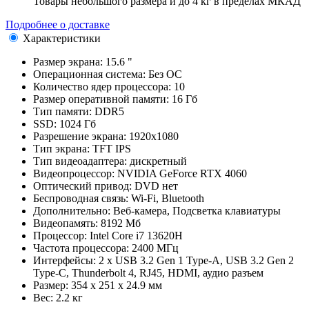
Товары небольшого размера и до 4 кг в пределах МКАД
Подробнее о доставке
Характеристики
Размер экрана:
15.6 "
Операционная система:
Без ОС
Количество ядер процессора:
10
Размер оперативной памяти:
16 Гб
Тип памяти:
DDR5
SSD:
1024 Гб
Разрешение экрана:
1920x1080
Тип экрана:
TFT IPS
Тип видеоадаптера:
дискретный
Видеопроцессор:
NVIDIA GeForce RTX 4060
Оптический привод:
DVD нет
Беспроводная связь:
Wi-Fi, Bluetooth
Дополнительно:
Веб-камера, Подсветка клавиатуры
Видеопамять:
8192 Мб
Процессор:
Intel Core i7 13620H
Частота процессора:
2400 МГц
Интерфейсы:
2 x USB 3.2 Gen 1 Type-A, USB 3.2 Gen 2
Type-C, Thunderbolt 4, RJ45, HDMI, аудио разъем
Размер:
354 x 251 x 24.9 мм
Вес:
2.2 кг