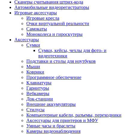
Сканеры считывания штрих-кода
Автомобильные видеорегистраторы
Игровые аксессуары
Игровые кресла
Очки виртуальной реальности
Самокаты
Моноколеса и гироскутеры
Аксессуары
Сумки
Сумки, кейсы, чехлы для фото- и
видеотехники
Подставки и столы для ноутбуков
Мыши
Коврики
Программное обеспечение
Клавиатуры
Гарнитуры
Вебкамеры
Док-станции
Внешние аккумуляторы
Стилусы
Компьютерные кабели, разъемы, переходники
Аксессуары для принтеров и МФУ
Умные часы и браслеты
Камеры видеонаблюдения