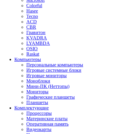
Microsoft
Colorful
Hasee
Tecno
ACD
CBR
Гравитон
KVADRA
LYAMBDA
OSIO
Raskat
Компьютеры
Персональные компьютеры
Игровые системные блоки
Игровые мониторы
Моноблоки
Мини-ПК (Неттопы)
Мониторы
Графические планшеты
Планшеты
Комплектующие
Процессоры
Материнские платы
Оперативная память
Видеокарты