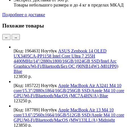
Товары небольшого размера и до 4 кг в пределах МКАД
Подробнее о доставке
Похожие товары
←
→
[Код: 196463]
Ноутбук
ASUS Zenbook 14 OLED
UX3405CA-PP1158 Intel Core Ultra 7 255H
4400MHz/14"/2880x1800/16GB/1024GB SSD/Intel Arc
Graphics/Wi-Fi/Bluetooth/Без ОС (90NB14W1-M01PP0)
Blue
123850 р.
[Код: 185722]
Ноутбук
Apple MacBook Air A3241 M4 10
core/15.3"/2880x1864/16GB/256GB SSD/Apple M4 10 core
GPU/Wi-Fi/Bluetooth/MacOS (MC7A4HN/A) Blue
123250 р.
[Код: 187789]
Ноутбук
Apple MacBook Air 13 M4 10
core/13.6"/2560x1664/16GB/512GB SSD/Apple M4 10 core
GPU/Wi-Fi/Bluetooth/MacOS (MW133LL/A) Midnight
123850 р.