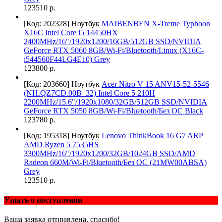
123510 р.
[Код: 202328]
Ноутбук
MAIBENBEN X-Treme Typhoon
X16C Intel Core i5 14450HX
2400MHz/16"/1920x1200/16GB/512GB SSD/NVIDIA
GeForce RTX 5060 8GB/Wi-Fi/Bluetooth/Linux (X16C-
i544560F44LG4E10) Grey
123800 р.
[Код: 203660]
Ноутбук
Acer Nitro V 15 ANV15-52-5546
(NH.QZ7CD.00B_32) Intel Core 5 210H
2200MHz/15.6"/1920x1080/32GB/512GB SSD/NVIDIA
GeForce RTX 5050 8GB/Wi-Fi/Bluetooth/Без ОС Black
123780 р.
[Код: 195318]
Ноутбук
Lenovo ThinkBook 16 G7 ARP
AMD Ryzen 5 7535HS
3300MHz/16"/1920x1200/32GB/1024GB SSD/AMD
Radeon 660M/Wi-Fi/Bluetooth/Без ОС (21MW00ABSA)
Grey
123510 р.
Узнать о поступлении
Ваша заявка отправлена, спасибо!