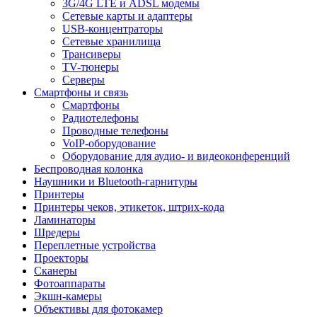
3G/4G LTE и ADSL модемы
Сетевые карты и адаптеры
USB-концентраторы
Сетевые хранилища
Трансиверы
TV-тюнеры
Серверы
Смартфоны и связь
Смартфоны
Радиотелефоны
Проводные телефоны
VoIP-оборудование
Оборудование для аудио- и видеоконференций
Беспроводная колонка
Наушники и Bluetooth-гарнитуры
Принтеры
Принтеры чеков, этикеток, штрих-кода
Ламинаторы
Шредеры
Переплетные устройства
Проекторы
Сканеры
Фотоаппараты
Экшн-камеры
Объективы для фотокамер