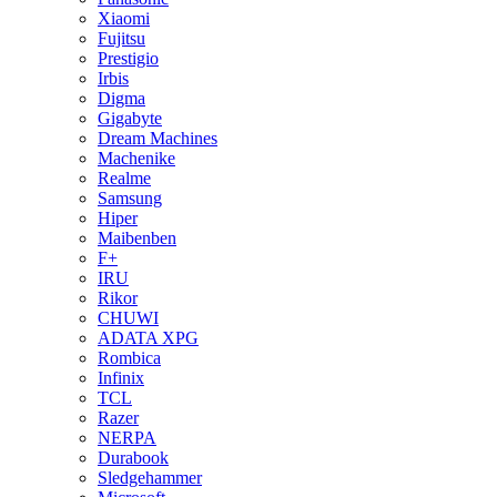
Xiaomi
Fujitsu
Prestigio
Irbis
Digma
Gigabyte
Dream Machines
Machenike
Realme
Samsung
Hiper
Maibenben
F+
IRU
Rikor
CHUWI
ADATA XPG
Rombica
Infinix
TCL
Razer
NERPA
Durabook
Sledgehammer