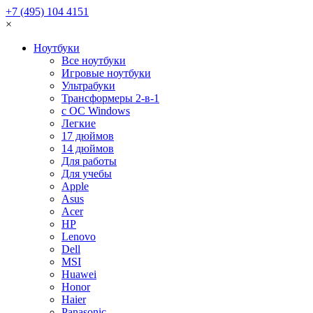
+7 (495) 104 4151
×
Ноутбуки
Все ноутбуки
Игровые ноутбуки
Ультрабуки
Трансформеры 2-в-1
с ОС Windows
Легкие
17 дюймов
14 дюймов
Для работы
Для учебы
Apple
Asus
Acer
HP
Lenovo
Dell
MSI
Huawei
Honor
Haier
Panasonic