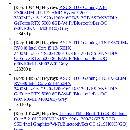
[Код: 199494]
Ноутбук
ASUS TUF Gaming A16
FA608UMI-TU172 AMD Ryzen 7 260
3800MHz/16"/1920x1200/16GB/512GB SSD/NVIDIA
GeForce RTX 5060 8GB/Wi-Fi/Bluetooth/Без ОС
(90NR0KV1-M00BC0) Grey
123430 р.
[Код: 194888]
Ноутбук
ASUS TUF Gaming F16 FX608JM-
RV048 Intel Core i5 13450HX
2400MHz/16"/1920x1200/16GB/512GB SSD/NVIDIA
GeForce RTX 5060 8GB/Wi-Fi/Bluetooth/Без ОС
(90NR0MI1-M002W0) Grey
123300 р.
[Код: 188557]
Ноутбук
ASUS TUF Gaming F16 FX608JM-
RV049 Intel Core i5 13450HX
2400MHz/16"/1920x1200/16GB/512GB SSD/NVIDIA
GeForce RTX 5060 8GB/Wi-Fi/Bluetooth/Без ОС
(90NR0MI1-M002X0) Grey
123300 р.
[Код: 191448]
Ноутбук
Lenovo ThinkBook 16 G8 IRL Intel
Core 5 210H 2200MHz/16"/1920x1200/32GB/512GB
SSD/Intel Graphics/Wi-Fi/Bluetooth/Без ОС (21SH00JNGQ)
Grey