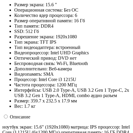
Размер экрана:
15.6 "
Операционная система:
Без ОС
Количество ядер процессора:
6
Размер оперативной памяти:
16 Гб
Тип памяти:
DDR4
SSD:
512 Гб
Разрешение экрана:
1920x1080
Тип экрана:
TFT IPS
Тип видеоадаптера:
встроенный
Видеопроцессор:
Intel UHD Graphics
Оптический привод:
DVD нет
Беспроводная связь:
Wi-Fi, Bluetooth
Дополнительно:
Веб-камера
Видеопамять:
SMA
Процессор:
Intel Core i3 1215U
Частота процессора:
1200 МГц
Интерфейсы:
USB 2.0 Type-A, USB 3.2 Gen 1 Type-C, 2x
USB 3.2 Gen 1 Type-A, HDMI, combo аудио разъем
Размер:
359.7 х 232.5 х 17.9 мм
Вес:
1.7 кг
Описание
ноутбук экран: 15.6" (1920x1080) матрица: IPS процессор: Intel
Core i3 1215U (6x1200 МГц) оперативная память: 16 ГБ DDR4