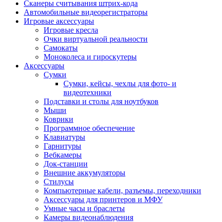
Сканеры считывания штрих-кода
Автомобильные видеорегистраторы
Игровые аксессуары
Игровые кресла
Очки виртуальной реальности
Самокаты
Моноколеса и гироскутеры
Аксессуары
Сумки
Сумки, кейсы, чехлы для фото- и
видеотехники
Подставки и столы для ноутбуков
Мыши
Коврики
Программное обеспечение
Клавиатуры
Гарнитуры
Вебкамеры
Док-станции
Внешние аккумуляторы
Стилусы
Компьютерные кабели, разъемы, переходники
Аксессуары для принтеров и МФУ
Умные часы и браслеты
Камеры видеонаблюдения