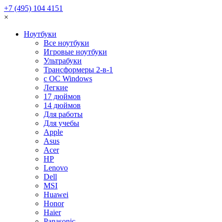
+7 (495) 104 4151
×
Ноутбуки
Все ноутбуки
Игровые ноутбуки
Ультрабуки
Трансформеры 2-в-1
с ОС Windows
Легкие
17 дюймов
14 дюймов
Для работы
Для учебы
Apple
Asus
Acer
HP
Lenovo
Dell
MSI
Huawei
Honor
Haier
Panasonic