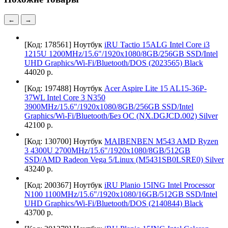
←
→
[Код: 178561]
Ноутбук
iRU Tactio 15ALG Intel Core i3
1215U 1200MHz/15.6"/1920x1080/8GB/256GB SSD/Intel
UHD Graphics/Wi-Fi/Bluetooth/DOS (2023565) Black
44020 р.
[Код: 197488]
Ноутбук
Acer Aspire Lite 15 AL15-36P-
37WL Intel Core 3 N350
3900MHz/15.6"/1920x1080/8GB/256GB SSD/Intel
Graphics/Wi-Fi/Bluetooth/Без ОС (NX.DGJCD.002) Silver
42100 р.
[Код: 130700]
Ноутбук
MAIBENBEN M543 AMD Ryzen
3 4300U 2700MHz/15.6"/1920x1080/8GB/512GB
SSD/AMD Radeon Vega 5/Linux (M5431SB0LSRE0) Silver
43240 р.
[Код: 200367]
Ноутбук
iRU Planio 15ING Intel Processor
N100 1100MHz/15.6"/1920x1080/16GB/512GB SSD/Intel
UHD Graphics/Wi-Fi/Bluetooth/DOS (2140844) Black
43700 р.