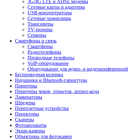
3G/4G LTE и ADSL модемы
Сетевые карты и адаптеры
USB-концентраторы
Сетевые хранилища
Трансиверы
TV-тюнеры
Серверы
Смартфоны и связь
Смартфоны
Радиотелефоны
Проводные телефоны
VoIP-оборудование
Оборудование для аудио- и видеоконференций
Беспроводная колонка
Наушники и Bluetooth-гарнитуры
Принтеры
Принтеры чеков, этикеток, штрих-кода
Ламинаторы
Шредеры
Переплетные устройства
Проекторы
Сканеры
Фотоаппараты
Экшн-камеры
Объективы для фотокамер