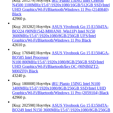
[Код: 201279]
Ноутбук
iRU Planio 15ING Intel Celeron
N4500 1100MHz/15.6"/1920x1080/16GB/512GB SSD/Intel
UHD Graphics/Wi-Fi/Bluetooth/Windows 11 Pro (2140840)
Black
42960 р.
[Код: 203282]
Ноутбук
ASUS Vivobook Go 15 E1504TA-
BQ224 (90NB1542-M00AN0_Win11P) Intel N150
3600MHz/15.6"/1920x1080/8GB/256GB UFS/Intel
Graphics/Wi-Fi/Bluetooth/Windows 11 Pro Black
42610 р.
[Код: 176940]
Ноутбук
ASUS Vivobook Go 15 E1504GA-
BQ585 Intel Processor
N100 800MHz/15.6"/1920x1080/8GB/256GB SSD/Intel
UHD Graphics/Wi-Fi/Bluetooth/Без ОС (90NB0ZT2-
M00ZF0) Black
43240 р.
[Код: 180008]
Ноутбук
iRU Planio 15ING Intel N100
3400MHz/15.6"/1920x1080/8GB/256GB SSD/Intel UHD
Graphics/Wi-Fi/Bluetooth/Windows 11 Pro (2059104) Black
42960 р.
[Код: 202598]
Ноутбук
ASUS Vivobook Go 15 E1504TA-
BQ249 Intel N150 3600MHz/15.6"/1920x1080/8GB/256GB