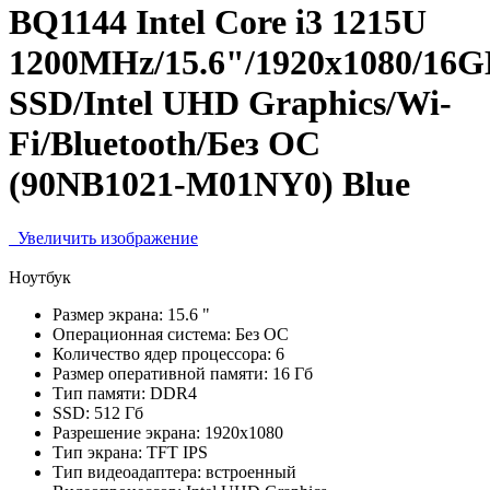
BQ1144 Intel Core i3 1215U
1200MHz/15.6"/1920x1080/16
SSD/Intel UHD Graphics/Wi-
Fi/Bluetooth/Без ОС
(90NB1021-M01NY0) Blue
Увеличить изображение
Ноутбук
Размер экрана:
15.6 "
Операционная система:
Без ОС
Количество ядер процессора:
6
Размер оперативной памяти:
16 Гб
Тип памяти:
DDR4
SSD:
512 Гб
Разрешение экрана:
1920x1080
Тип экрана:
TFT IPS
Тип видеоадаптера:
встроенный