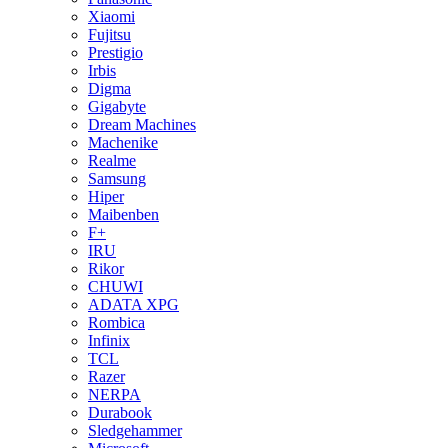
Xiaomi
Fujitsu
Prestigio
Irbis
Digma
Gigabyte
Dream Machines
Machenike
Realme
Samsung
Hiper
Maibenben
F+
IRU
Rikor
CHUWI
ADATA XPG
Rombica
Infinix
TCL
Razer
NERPA
Durabook
Sledgehammer