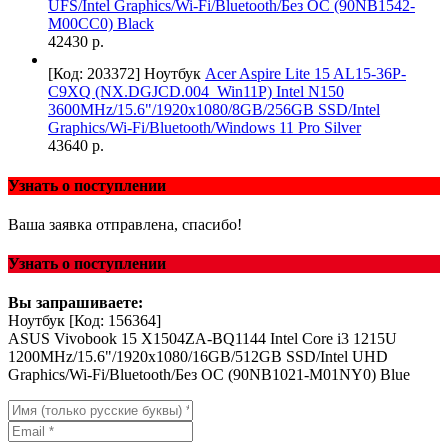
UFS/Intel Graphics/Wi-Fi/Bluetooth/Без ОС (90NB1542-
M00CC0) Black
42430 р.
[Код: 203372]
Ноутбук
Acer Aspire Lite 15 AL15-36P-
C9XQ (NX.DGJCD.004_Win11P) Intel N150
3600MHz/15.6"/1920x1080/8GB/256GB SSD/Intel
Graphics/Wi-Fi/Bluetooth/Windows 11 Pro Silver
43640 р.
Узнать о поступлении
Ваша заявка отправлена, спасибо!
Узнать о поступлении
Вы запрашиваете:
Ноутбук
[Код: 156364]
ASUS Vivobook 15 X1504ZA-BQ1144 Intel Core i3 1215U
1200MHz/15.6"/1920x1080/16GB/512GB SSD/Intel UHD
Graphics/Wi-Fi/Bluetooth/Без ОС (90NB1021-M01NY0) Blue