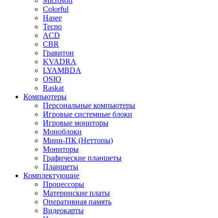
Microsoft
Colorful
Hasee
Tecno
ACD
CBR
Гравитон
KVADRA
LYAMBDA
OSIO
Raskat
Компьютеры
Персональные компьютеры
Игровые системные блоки
Игровые мониторы
Моноблоки
Мини-ПК (Неттопы)
Мониторы
Графические планшеты
Планшеты
Комплектующие
Процессоры
Материнские платы
Оперативная память
Видеокарты