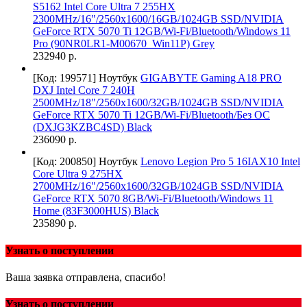
S5162 Intel Core Ultra 7 255HX
2300MHz/16"/2560х1600/16GB/1024GB SSD/NVIDIA
GeForce RTX 5070 Ti 12GB/Wi-Fi/Bluetooth/Windows 11
Pro (90NR0LR1-M00670_Win11P) Grey
232940 р.
[Код: 199571]
Ноутбук
GIGABYTE Gaming A18 PRO
DXJ Intel Core 7 240H
2500MHz/18"/2560x1600/32GB/1024GB SSD/NVIDIA
GeForce RTX 5070 Ti 12GB/Wi-Fi/Bluetooth/Без ОС
(DXJG3KZBC4SD) Black
236090 р.
[Код: 200850]
Ноутбук
Lenovo Legion Pro 5 16IAX10 Intel
Core Ultra 9 275HX
2700MHz/16"/2560x1600/32GB/1024GB SSD/NVIDIA
GeForce RTX 5070 8GB/Wi-Fi/Bluetooth/Windows 11
Home (83F3000HUS) Black
235890 р.
Узнать о поступлении
Ваша заявка отправлена, спасибо!
Узнать о поступлении