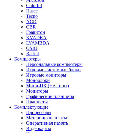
Microsoft
Colorful
Hasee
Tecno
ACD
CBR
Гравитон
KVADRA
LYAMBDA
OSIO
Raskat
Компьютеры
Персональные компьютеры
Игровые системные блоки
Игровые мониторы
Моноблоки
Мини-ПК (Неттопы)
Мониторы
Графические планшеты
Планшеты
Комплектующие
Процессоры
Материнские платы
Оперативная память
Видеокарты