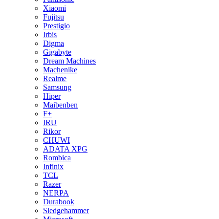
Xiaomi
Fujitsu
Prestigio
Irbis
Digma
Gigabyte
Dream Machines
Machenike
Realme
Samsung
Hiper
Maibenben
F+
IRU
Rikor
CHUWI
ADATA XPG
Rombica
Infinix
TCL
Razer
NERPA
Durabook
Sledgehammer