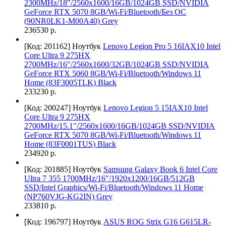
2300MHz/18"/2560х1600/16GB/1024GB SSD/NVIDIA
GeForce RTX 5070 8GB/Wi-Fi/Bluetooth/Без ОС
(90NR0LK1-M00A40) Grey
236530 р.
[Код: 201162]
Ноутбук
Lenovo Legion Pro 5 16IAX10 Intel
Core Ultra 9 275HX
2700MHz/16"/2560x1600/32GB/1024GB SSD/NVIDIA
GeForce RTX 5060 8GB/Wi-Fi/Bluetooth/Windows 11
Home (83F3005TLK) Black
233230 р.
[Код: 200247]
Ноутбук
Lenovo Legion 5 15IAX10 Intel
Core Ultra 9 275HX
2700MHz/15.1"/2560x1600/16GB/1024GB SSD/NVIDIA
GeForce RTX 5070 8GB/Wi-Fi/Bluetooth/Windows 11
Home (83F0001TUS) Black
234920 р.
[Код: 201885]
Ноутбук
Samsung Galaxy Book 6 Intel Core
Ultra 7 355 1700MHz/16"/1920x1200/16GB/512GB
SSD/Intel Graphics/Wi-Fi/Bluetooth/Windows 11 Home
(NP760VJG-KG2IN) Grey
233810 р.
[Код: 196797]
Ноутбук
ASUS ROG Strix G16 G615LR-