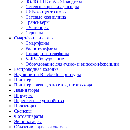
3G/4G LTE и ADSL модемы
Сетевые карты и адаптеры
USB-концентраторы
Сетевые хранилища
Трансиверы
TV-тюнеры
Серверы
Смартфоны и связь
Смартфоны
Радиотелефоны
Проводные телефоны
VoIP-оборудование
Оборудование для аудио- и видеоконференций
Беспроводная колонка
Наушники и Bluetooth-гарнитуры
Принтеры
Принтеры чеков, этикеток, штрих-кода
Ламинаторы
Шредеры
Переплетные устройства
Проекторы
Сканеры
Фотоаппараты
Экшн-камеры
Объективы для фотокамер