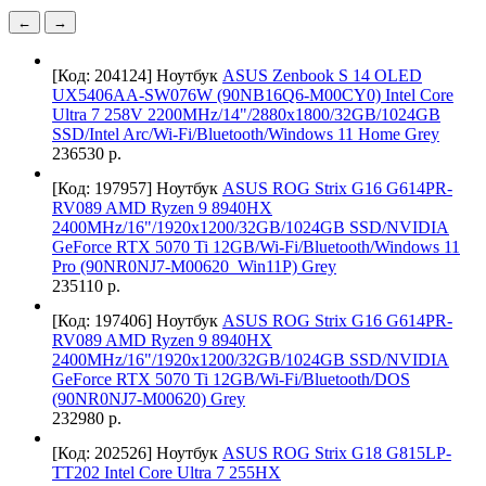
←
→
[Код: 204124]
Ноутбук
ASUS Zenbook S 14 OLED
UX5406AA-SW076W (90NB16Q6-M00CY0) Intel Core
Ultra 7 258V 2200MHz/14"/2880x1800/32GB/1024GB
SSD/Intel Arc/Wi-Fi/Bluetooth/Windows 11 Home Grey
236530 р.
[Код: 197957]
Ноутбук
ASUS ROG Strix G16 G614PR-
RV089 AMD Ryzen 9 8940HX
2400MHz/16"/1920x1200/32GB/1024GB SSD/NVIDIA
GeForce RTX 5070 Ti 12GB/Wi-Fi/Bluetooth/Windows 11
Pro (90NR0NJ7-M00620_Win11P) Grey
235110 р.
[Код: 197406]
Ноутбук
ASUS ROG Strix G16 G614PR-
RV089 AMD Ryzen 9 8940HX
2400MHz/16"/1920x1200/32GB/1024GB SSD/NVIDIA
GeForce RTX 5070 Ti 12GB/Wi-Fi/Bluetooth/DOS
(90NR0NJ7-M00620) Grey
232980 р.
[Код: 202526]
Ноутбук
ASUS ROG Strix G18 G815LP-
TT202 Intel Core Ultra 7 255HX