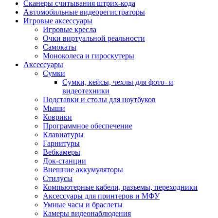
Сканеры считывания штрих-кода
Автомобильные видеорегистраторы
Игровые аксессуары
Игровые кресла
Очки виртуальной реальности
Самокаты
Моноколеса и гироскутеры
Аксессуары
Сумки
Сумки, кейсы, чехлы для фото- и
видеотехники
Подставки и столы для ноутбуков
Мыши
Коврики
Программное обеспечение
Клавиатуры
Гарнитуры
Вебкамеры
Док-станции
Внешние аккумуляторы
Стилусы
Компьютерные кабели, разъемы, переходники
Аксессуары для принтеров и МФУ
Умные часы и браслеты
Камеры видеонаблюдения