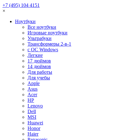
+7 (495) 104 4151
×
Ноутбуки
Все ноутбуки
Игровые ноутбуки
Ультрабуки
Трансформеры 2-в-1
с ОС Windows
Легкие
17 дюймов
14 дюймов
Для работы
Для учебы
Apple
Asus
Acer
HP
Lenovo
Dell
MSI
Huawei
Honor
Haier
Panasonic