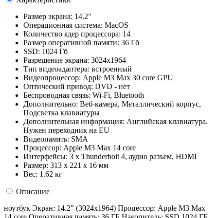
Размер экрана:
14.2"
Операционная система:
MacOS
Количество ядер процессора:
14
Размер оперативной памяти:
36 Гб
SSD:
1024 Гб
Разрешение экрана:
3024х1964
Тип видеоадаптера:
встроенный
Видеопроцессор:
Apple M3 Max 30 core GPU
Оптический привод:
DVD - нет
Беспроводная связь:
Wi-Fi, Bluetooth
Дополнительно:
Веб-камера, Металлический корпус,
Подсветка клавиатуры
Дополнительная информация:
Английская клавиатура.
Нужен переходник на EU
Видеопамять:
SMA
Процессор:
Apple M3 Max 14 core
Интерфейсы:
3 x Thunderbolt 4, аудио разъем, HDMI
Размер:
313 x 221 x 16 мм
Вес:
1.62 кг
Описание
ноутбук Экран: 14.2" (3024x1964) Процессор: Apple M3 Max
14 core Оперативная память: 36 ГБ Накопитель: SSD 1024 ГБ