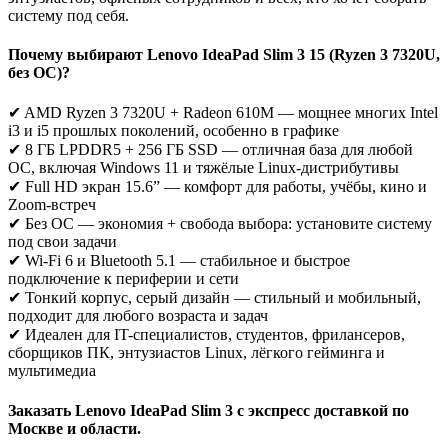
систему под себя.
Почему выбирают Lenovo IdeaPad Slim 3 15 (Ryzen 3 7320U,
без ОС)?
✔ AMD Ryzen 3 7320U + Radeon 610M — мощнее многих Intel
i3 и i5 прошлых поколений, особенно в графике
✔ 8 ГБ LPDDR5 + 256 ГБ SSD — отличная база для любой
ОС, включая Windows 11 и тяжёлые Linux-дистрибутивы
✔ Full HD экран 15.6” — комфорт для работы, учёбы, кино и
Zoom-встреч
✔ Без ОС — экономия + свобода выбора: установите систему
под свои задачи
✔ Wi-Fi 6 и Bluetooth 5.1 — стабильное и быстрое
подключение к периферии и сети
✔ Тонкий корпус, серый дизайн — стильный и мобильный,
подходит для любого возраста и задач
✔ Идеален для IT-специалистов, студентов, фрилансеров,
сборщиков ПК, энтузиастов Linux, лёгкого гейминга и
мультимедиа
Заказать Lenovo IdeaPad Slim 3 с экспресс доставкой по
Москве и области.