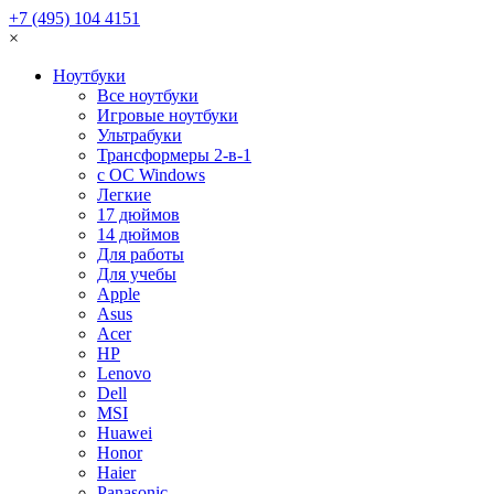
+7 (495) 104 4151
×
Ноутбуки
Все ноутбуки
Игровые ноутбуки
Ультрабуки
Трансформеры 2-в-1
с ОС Windows
Легкие
17 дюймов
14 дюймов
Для работы
Для учебы
Apple
Asus
Acer
HP
Lenovo
Dell
MSI
Huawei
Honor
Haier
Panasonic