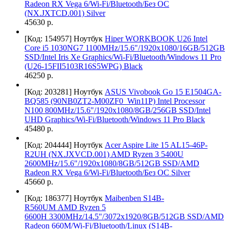
Radeon RX Vega 6/Wi-Fi/Bluetooth/Без ОС
(NX.JXTCD.001) Silver
45630 р.
[Код: 154957]
Ноутбук
Hiper WORKBOOK U26 Intel
Core i5 1030NG7 1100MHz/15.6"/1920x1080/16GB/512GB
SSD/Intel Iris Xe Graphics/Wi-Fi/Bluetooth/Windows 11 Pro
(U26-15FII5103R16S5WPG) Black
46250 р.
[Код: 203281]
Ноутбук
ASUS Vivobook Go 15 E1504GA-
BQ585 (90NB0ZT2-M00ZF0_Win11P) Intel Processor
N100 800MHz/15.6"/1920x1080/8GB/256GB SSD/Intel
UHD Graphics/Wi-Fi/Bluetooth/Windows 11 Pro Black
45480 р.
[Код: 204444]
Ноутбук
Acer Aspire Lite 15 AL15-46P-
R2UH (NX.JXVCD.001) AMD Ryzen 3 5400U
2600MHz/15.6"/1920х1080/8GB/512GB SSD/AMD
Radeon RX Vega 6/Wi-Fi/Bluetooth/Без ОС Silver
45660 р.
[Код: 186377]
Ноутбук
Maibenben S14B-
R560UM AMD Ryzen 5
6600H 3300MHz/14.5"/3072x1920/8GB/512GB SSD/AMD
Radeon 660M/Wi-Fi/Bluetooth/Linux (S14B-