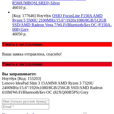
R560UMBQSLSRE0) Silver
46010 р.
[Код: 177646]
Ноутбук
OSIO FocusLine F150A AMD
Ryzen 5 5500U 2100MHz/15.6"/1920x1080/8GB/512GB
SSD/AMD Radeon Vega 7/Wi-Fi/Bluetooth/Без ОС (F150A-
008) Grey
46050 р.
Узнать о поступлении
Ваша заявка отправлена, спасибо!
Узнать о поступлении
Вы запрашиваете:
Ноутбук
[Код: 153203]
Lenovo IdeaPad Slim 3 15AMN8 AMD Ryzen 3 7320U
2400MHz/15.6"/1920x1080/8GB/256GB SSD/AMD Radeon
610M/Wi-Fi/Bluetooth/Без ОС (82XQ00B5PS) Grey