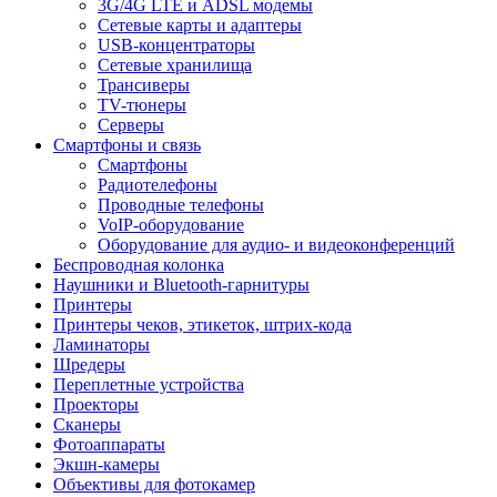
3G/4G LTE и ADSL модемы
Сетевые карты и адаптеры
USB-концентраторы
Сетевые хранилища
Трансиверы
TV-тюнеры
Серверы
Смартфоны и связь
Смартфоны
Радиотелефоны
Проводные телефоны
VoIP-оборудование
Оборудование для аудио- и видеоконференций
Беспроводная колонка
Наушники и Bluetooth-гарнитуры
Принтеры
Принтеры чеков, этикеток, штрих-кода
Ламинаторы
Шредеры
Переплетные устройства
Проекторы
Сканеры
Фотоаппараты
Экшн-камеры
Объективы для фотокамер