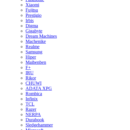
Xiaomi
Fujitsu
Prestigio
Irbis
Digma
Gigabyte
Dream Machines
Machenike
Realme
Samsung
Hiper
Maibenben
F+
IRU
Rikor
CHUWI
ADATA XPG
Rombica
Infinix
TCL
Razer
NERPA
Durabook
Sledgehammer