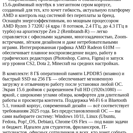
15.6-дюймовый ноутбук в элегантном сером корпусе,
созданный для тех, кто хочет гибкость, актуальную платформу
AMD и контроль над системой без переплаты за бренд.
Оснащён энергоэффективным, но мощным процессором
AMD Ryzen 3 7320U (4 ядра / 8 потоков, 2.4 ГГц, до 4.3 ГГц в
турбо) на архитектуре Zen 2 (Rembrandt-R) — легко
справляется с офисными задачами, многозадачностью, Zoom-
встречами, лёгким дизайном и даже нетребовательными
играми. Интегрированная графика AMD Radeon 610M —
обеспечивает плавное воспроизведение видео, работу в
графических редакторах (Photoshop, Canva, Figma) и запуск
игр уровня CS2, Dota 2, Minecraft на средних настройках.
В комплекте: 8 ГБ оперативной памяти LPDDR5 (впаяно) и
быстрый SSD на 256 ГБ — обеспечивает мгновенную
загрузку и отзывчивую работу после установки любой ОС.
Экран 15.6 дюймов с разрешением Full HD (1920x1080) —
яркий, с широкими углами обзора, комфортен для длительной
работы и просмотра контента. Поддержка Wi-Fi 6 и Bluetooth
5.1, тонкий корпус, современный дизайн — всё соответствует
требованиям 2025 года. Без предустановленной ОС — вы
сами выбираете систему: Windows 10/11, Linux (Ubuntu,
Fedora, Pop!_OS, Debian), Chrome OS Flex — под ваши задачи
и бюджет. Идеален для студентов, фрилансеров, IT-
энтузиастов, офисных сотрудников и всех, кто хочет собрать