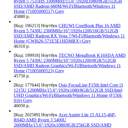
Ryzen 5 7535HS 3300MHz/15.6"/1920x1080/8GB/512GB
SSD/AMD Radeon 660M/Wi-Fi/Bluetooth/Windows 11
Home (71005000517) Grey
45880 р.
[Код: 196213]
Ноутбук
CHUWI CoreBook Plus 16 AMD
Ryzen 5 7430U 2300MHz/16"/1920x1200/16GB/512GB
SSD/AMD Radeon RX Vega 7/Wi-Fi/Bluetooth/Windows 11
Home (CWI626-571E5E1HDMRX) Grey
46310 р.
[Код: 199918]
Ноутбук
TECNO MegaBook K16SDA AMD
Ryzen 5 7430U 2300MHz/16"/1920х1200/8GB/512GB
SSD/AMD Radeon Graphics/Wi-Fi/Bluetooth/Windows 11
Home (71005000523) Grey
45750 р.
[Код: 177644]
Ноутбук
Osio FocusLine F150i Intel Core i3
1215U 1200MHz/15.6"/1920x1080/8GB/512GB SSD/Intel
UHD Graphics/Wi-Fi/Bluetooth/Windows 11 Home (F150I-
016) Grey
46050 р.
[Код: 202589]
Ноутбук
Acer Aspire Lite 15 AL15-46P-
R04D AMD Ryzen 3 5400U
2600MHz/15.6"/1920х1080/8GB/256GB SSD/AMD