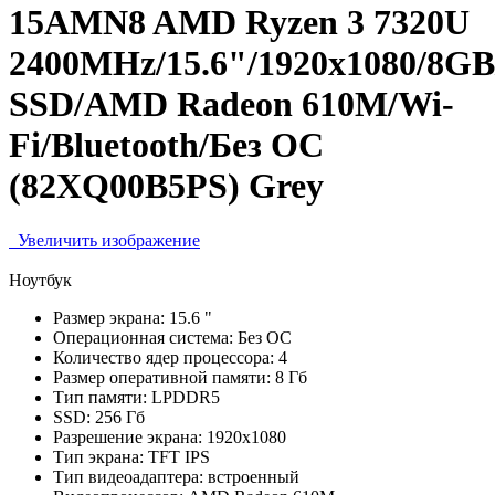
15AMN8 AMD Ryzen 3 7320U
2400MHz/15.6"/1920x1080/8G
SSD/AMD Radeon 610M/Wi-
Fi/Bluetooth/Без ОС
(82XQ00B5PS) Grey
Увеличить изображение
Ноутбук
Размер экрана:
15.6 "
Операционная система:
Без ОС
Количество ядер процессора:
4
Размер оперативной памяти:
8 Гб
Тип памяти:
LPDDR5
SSD:
256 Гб
Разрешение экрана:
1920x1080
Тип экрана:
TFT IPS
Тип видеоадаптера:
встроенный