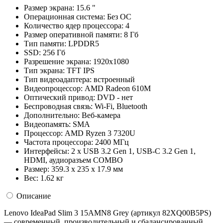
Размер экрана:
15.6 "
Операционная система:
Без ОС
Количество ядер процессора:
4
Размер оперативной памяти:
8 Гб
Тип памяти:
LPDDR5
SSD:
256 Гб
Разрешение экрана:
1920x1080
Тип экрана:
TFT IPS
Тип видеоадаптера:
встроенный
Видеопроцессор:
AMD Radeon 610M
Оптический привод:
DVD - нет
Беспроводная связь:
Wi-Fi, Bluetooth
Дополнительно:
Веб-камера
Видеопамять:
SMA
Процессор:
AMD Ryzen 3 7320U
Частота процессора:
2400 МГц
Интерфейсы:
2 x USB 3.2 Gen 1, USB-C 3.2 Gen 1,
HDMI, аудиоразъем COMBO
Размер:
359.3 x 235 x 17.9 мм
Вес:
1.62 кг
Описание
Lenovo IdeaPad Slim 3 15AMN8 Grey (артикул 82XQ00B5PS)
— современный, производительный и сбалансированный