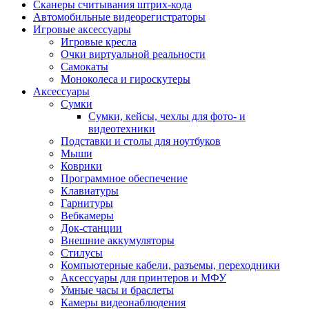
Сканеры считывания штрих-кода
Автомобильные видеорегистраторы
Игровые аксессуары
Игровые кресла
Очки виртуальной реальности
Самокаты
Моноколеса и гироскутеры
Аксессуары
Сумки
Сумки, кейсы, чехлы для фото- и
видеотехники
Подставки и столы для ноутбуков
Мыши
Коврики
Программное обеспечение
Клавиатуры
Гарнитуры
Вебкамеры
Док-станции
Внешние аккумуляторы
Стилусы
Компьютерные кабели, разъемы, переходники
Аксессуары для принтеров и МФУ
Умные часы и браслеты
Камеры видеонаблюдения