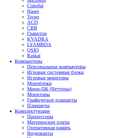
Microsoft
Colorful
Hasee
Tecno
ACD
CBR
Гравитон
KVADRA
LYAMBDA
OSIO
Raskat
Компьютеры
Персональные компьютеры
Игровые системные блоки
Игровые мониторы
Моноблоки
Мини-ПК (Неттопы)
Мониторы
Графические планшеты
Планшеты
Комплектующие
Процессоры
Материнские платы
Оперативная память
Видеокарты