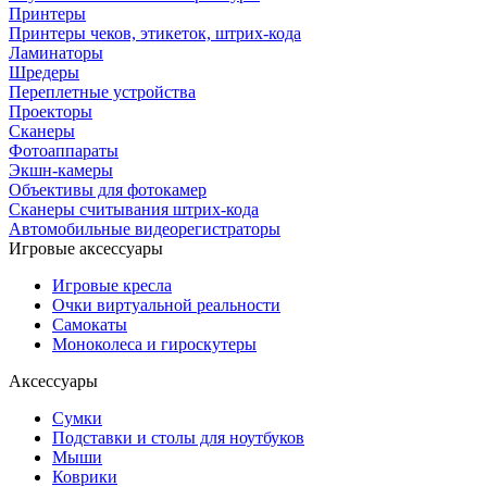
Принтеры
Принтеры чеков, этикеток, штрих-кода
Ламинаторы
Шредеры
Переплетные устройства
Проекторы
Сканеры
Фотоаппараты
Экшн-камеры
Объективы для фотокамер
Сканеры считывания штрих-кода
Автомобильные видеорегистраторы
Игровые аксессуары
Игровые кресла
Очки виртуальной реальности
Самокаты
Моноколеса и гироскутеры
Аксессуары
Сумки
Подставки и столы для ноутбуков
Мыши
Коврики