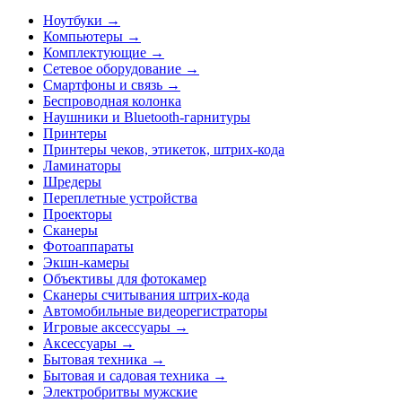
Ноутбуки →
Компьютеры →
Комплектующие →
Сетевое оборудование →
Смартфоны и связь →
Беспроводная колонка
Наушники и Bluetooth-гарнитуры
Принтеры
Принтеры чеков, этикеток, штрих-кода
Ламинаторы
Шредеры
Переплетные устройства
Проекторы
Сканеры
Фотоаппараты
Экшн-камеры
Объективы для фотокамер
Сканеры считывания штрих-кода
Автомобильные видеорегистраторы
Игровые аксессуары →
Аксессуары →
Бытовая техника →
Бытовая и садовая техника →
Электробритвы мужские