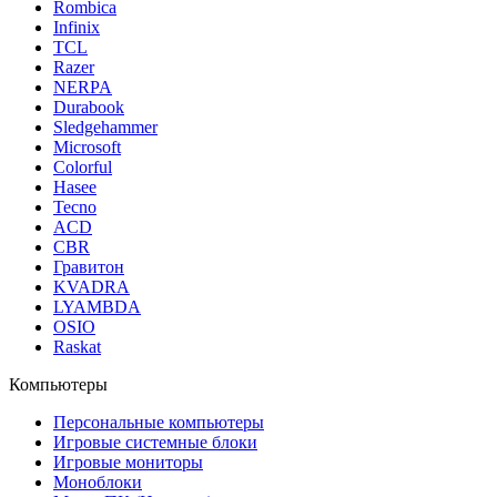
Rombica
Infinix
TCL
Razer
NERPA
Durabook
Sledgehammer
Microsoft
Colorful
Hasee
Tecno
ACD
CBR
Гравитон
KVADRA
LYAMBDA
OSIO
Raskat
Компьютеры
Персональные компьютеры
Игровые системные блоки
Игровые мониторы
Моноблоки