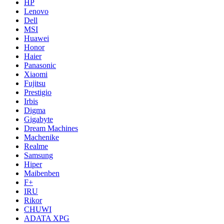
HP
Lenovo
Dell
MSI
Huawei
Honor
Haier
Panasonic
Xiaomi
Fujitsu
Prestigio
Irbis
Digma
Gigabyte
Dream Machines
Machenike
Realme
Samsung
Hiper
Maibenben
F+
IRU
Rikor
CHUWI
ADATA XPG