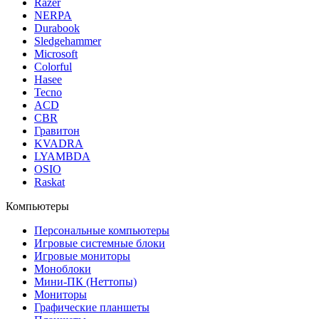
Razer
NERPA
Durabook
Sledgehammer
Microsoft
Colorful
Hasee
Tecno
ACD
CBR
Гравитон
KVADRA
LYAMBDA
OSIO
Raskat
Компьютеры
Персональные компьютеры
Игровые системные блоки
Игровые мониторы
Моноблоки
Мини-ПК (Неттопы)
Мониторы
Графические планшеты