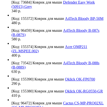
[Код: 73684]
Коврик для мыши
Defender Easy Work
(50915) Grey
340 р.
[Код: 155372]
Коврик для мыши
A4Tech Bloody BP-50M
480 р.
[Код: 96459]
Коврик для мыши
A4Tech Bloody B-087s
(B-087S)
580 р.
[Код: 155374]
Коврик для мыши
Acer OMP211
(ZL.MSPEE.002)
400 р.
[Код: 73542]
Коврик для мыши
A4Tech Bloody B-088s
(B-088S)
630 р.
[Код: 155390]
Коврик для мыши
Oklick OK-FP0700
290 р.
[Код: 155380]
Коврик для мыши
Oklick OK-RG0550-GR
410 р.
[Код: 96472]
Коврик для мыши
Cactus CS-MP-PRO02XL