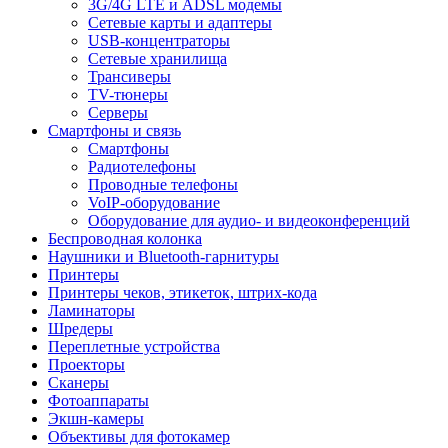
3G/4G LTE и ADSL модемы
Сетевые карты и адаптеры
USB-концентраторы
Сетевые хранилища
Трансиверы
TV-тюнеры
Серверы
Смартфоны и связь
Смартфоны
Радиотелефоны
Проводные телефоны
VoIP-оборудование
Оборудование для аудио- и видеоконференций
Беспроводная колонка
Наушники и Bluetooth-гарнитуры
Принтеры
Принтеры чеков, этикеток, штрих-кода
Ламинаторы
Шредеры
Переплетные устройства
Проекторы
Сканеры
Фотоаппараты
Экшн-камеры
Объективы для фотокамер