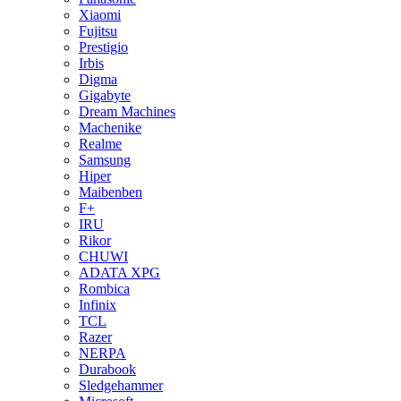
Xiaomi
Fujitsu
Prestigio
Irbis
Digma
Gigabyte
Dream Machines
Machenike
Realme
Samsung
Hiper
Maibenben
F+
IRU
Rikor
CHUWI
ADATA XPG
Rombica
Infinix
TCL
Razer
NERPA
Durabook
Sledgehammer