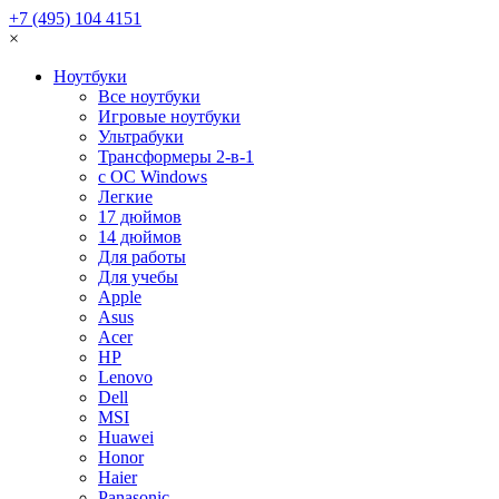
+7 (495) 104 4151
×
Ноутбуки
Все ноутбуки
Игровые ноутбуки
Ультрабуки
Трансформеры 2-в-1
с ОС Windows
Легкие
17 дюймов
14 дюймов
Для работы
Для учебы
Apple
Asus
Acer
HP
Lenovo
Dell
MSI
Huawei
Honor
Haier
Panasonic