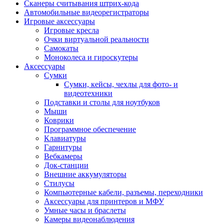
Сканеры считывания штрих-кода
Автомобильные видеорегистраторы
Игровые аксессуары
Игровые кресла
Очки виртуальной реальности
Самокаты
Моноколеса и гироскутеры
Аксессуары
Сумки
Сумки, кейсы, чехлы для фото- и
видеотехники
Подставки и столы для ноутбуков
Мыши
Коврики
Программное обеспечение
Клавиатуры
Гарнитуры
Вебкамеры
Док-станции
Внешние аккумуляторы
Стилусы
Компьютерные кабели, разъемы, переходники
Аксессуары для принтеров и МФУ
Умные часы и браслеты
Камеры видеонаблюдения