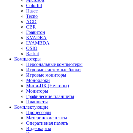
Microsoft
Colorful
Hasee
Tecno
ACD
CBR
Гравитон
KVADRA
LYAMBDA
OSIO
Raskat
Компьютеры
Персональные компьютеры
Игровые системные блоки
Игровые мониторы
Моноблоки
Мини-ПК (Неттопы)
Мониторы
Графические планшеты
Планшеты
Комплектующие
Процессоры
Материнские платы
Оперативная память
Видеокарты